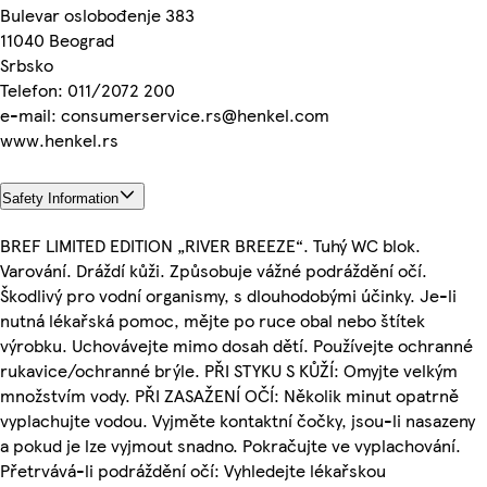
Bulevar oslobođenje 383
11040 Beograd
Srbsko
Telefon: 011/2072 200
e-mail: consumerservice.rs@henkel.com
www.henkel.rs
Safety Information
BREF LIMITED EDITION „RIVER BREEZE“. Tuhý WC blok.
Varování. Dráždí kůži. Způsobuje vážné podráždění očí.
Škodlivý pro vodní organismy, s dlouhodobými účinky. Je-li
nutná lékařská pomoc, mějte po ruce obal nebo štítek
výrobku. Uchovávejte mimo dosah dětí. Používejte ochranné
rukavice/ochranné brýle. PŘI STYKU S KŮŽÍ: Omyjte velkým
množstvím vody. PŘI ZASAŽENÍ OČÍ: Několik minut opatrně
vyplachujte vodou. Vyjměte kontaktní čočky, jsou-li nasazeny
a pokud je lze vyjmout snadno. Pokračujte ve vyplachování.
Přetrvává-li podráždění očí: Vyhledejte lékařskou