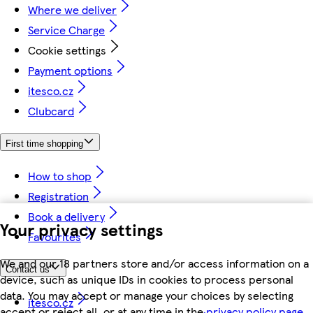
Where we deliver
Service Charge
Cookie settings
Payment options
itesco.cz
Clubcard
First time shopping
How to shop
Registration
Book a delivery
Your privacy settings
Favourites
We and our 18 partners store and/or access information on a
Contact us
device, such as unique IDs in cookies to process personal
data. You may accept or manage your choices by selecting
itesco.cz
accept or reject all, or at any time in the
privacy policy page.