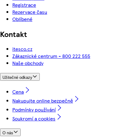
Registrace
Rezervace času
Oblíbené
Kontakt
itesco.cz
Zákaznické centrum - 800 222 555
Naše obchody
Užitečné odkazy
Cena
Nakupujte online bezpečně
Podmínky používání
Soukromí a cookies
O nás