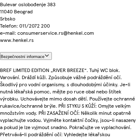
Bulevar oslobođenje 383
11040 Beograd
Srbsko
Telefon: 011/2072 200
e-mail: consumerservice.rs@henkel.com
www.henkel.rs
Bezpečnostní informace
BREF LIMITED EDITION „RIVER BREEZE“. Tuhý WC blok.
Varování. Dráždí kůži. Způsobuje vážné podráždění očí.
Škodlivý pro vodní organismy, s dlouhodobými účinky. Je-li
nutná lékařská pomoc, mějte po ruce obal nebo štítek
výrobku. Uchovávejte mimo dosah dětí. Používejte ochranné
rukavice/ochranné brýle. PŘI STYKU S KŮŽÍ: Omyjte velkým
množstvím vody. PŘI ZASAŽENÍ OČÍ: Několik minut opatrně
vyplachujte vodou. Vyjměte kontaktní čočky, jsou-li nasazeny
a pokud je lze vyjmout snadno. Pokračujte ve vyplachování.
Přetrvává-li podráždění očí: Vyhledejte lékařskou