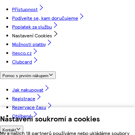
Přístupnost
Podívejte se, kam doručujeme
Poplatek za službu
Nastavení Cookies
Možnosti platby
itesco.cz
Clubcard
Pomoc s prvním nákupem
Jak nakupovat
Registrace
Rezervace času
Oblíbené
Nastavení soukromí a cookies
Kontakt
My a našich 18 partnerů používáme nebo ukládáme soubory