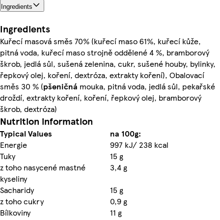
Ingredients
Ingredients
Kuřecí masová směs 70% (kuřecí maso 61%, kuřecí kůže,
pitná voda, kuřecí maso strojně oddělené 4 %, bramborový
škrob, jedlá sůl, sušená zelenina, cukr, sušené houby, bylinky,
řepkový olej, koření, dextróza, extrakty koření), Obalovací
směs 30 % (
pšeničná
mouka, pitná voda, jedlá sůl, pekařské
droždí, extrakty koření, koření, řepkový olej, bramborový
škrob, dextróza)
Nutrition information
Typical Values
na 100g:
Energie
997 kJ/ 238 kcal
Tuky
15 g
z toho nasycené mastné
3,4 g
kyseliny
Sacharidy
15 g
z toho cukry
0,9 g
Bílkoviny
11 g