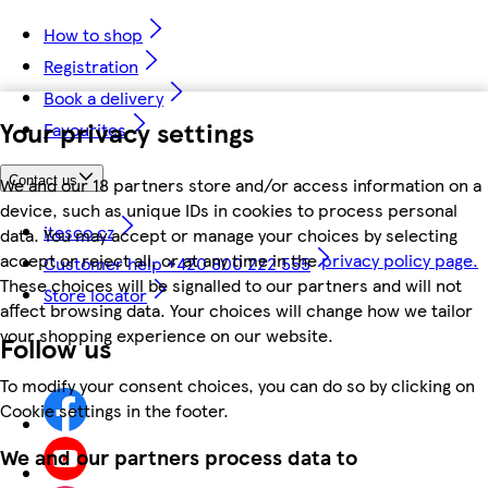
How to shop
Registration
Book a delivery
Your privacy settings
Favourites
We and our 18 partners store and/or access information on a
Contact us
device, such as unique IDs in cookies to process personal
itesco.cz
data. You may accept or manage your choices by selecting
accept or reject all, or at any time in the
privacy policy page.
Customer help +420 800 222 555
These choices will be signalled to our partners and will not
Store locator
affect browsing data. Your choices will change how we tailor
your shopping experience on our website.
Follow us
To modify your consent choices, you can do so by clicking on
Cookie settings in the footer.
We and our partners process data to