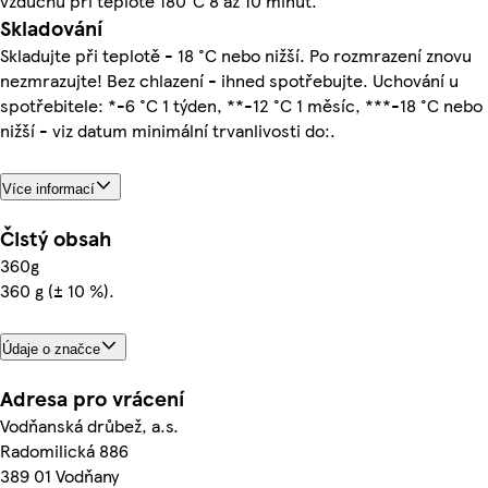
vzduchu při teplotě 180°C 8 až 10 minut.
Skladování
Skladujte při teplotě - 18 °C nebo nižší. Po rozmrazení znovu
nezmrazujte! Bez chlazení - ihned spotřebujte. Uchování u
spotřebitele: *-6 °C 1 týden, **-12 °C 1 měsíc, ***-18 °C nebo
nižší - viz datum minimální trvanlivosti do:.
Více informací
Čistý obsah
360g
360 g (± 10 %).
Údaje o značce
Adresa pro vrácení
Vodňanská drůbež, a.s.
Radomilická 886
389 01 Vodňany