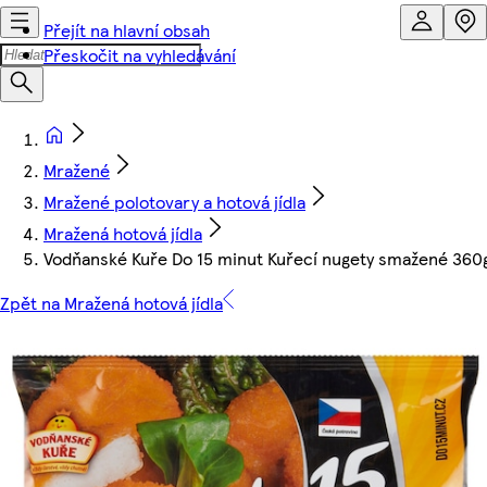
Přejít na hlavní obsah
Přeskočit na vyhledávání
Mražené
Mražené polotovary a hotová jídla
Mražená hotová jídla
Vodňanské Kuře Do 15 minut Kuřecí nugety smažené 360
Zpět na Mražená hotová jídla