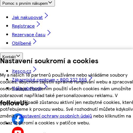
Pomoc s prvním nákupem
Jak nakupovat
Registrace
Rezervace času
Oblíbené
Kontakt
Nastavení soukromí a cookies
itesco.cz
My a našich 18 partnerů používáme nebo ukládáme soubory
Zákaznické centrum - 800 222 555
cookies, abychom zajistili správné fungování webu a zpracoval
Naše obchody
osobní údaje. Povolením použití všech cookies nám umožníte
zobrazovat například také personalizovanou reklamu. V
followUs
opačném případě zůstanou aktivní jen nezbytné cookies, kter
potřebujeme k provozu webu. Své rozhodnutí můžete kdykoliv
změnit v
Nastavení ochrany osobních údajů
nebo kliknutím na
odkaz Soukromí a cookies v patičce webu.