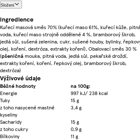
Složení
Ingredience
Kuřecí masová směs 70% (kuřecí maso 61%, kuřecí kůže, pitn
voda, kuřecí maso strojně oddělené 4 %, bramborový škrob,
jedlá sůl, sušená zelenina, cukr, sušené houby, bylinky, řepkov
olej, koření, dextróza, extrakty koření), Obalovací směs 30 %
(
pšeničná
mouka, pitná voda, jedlá sůl, pekařské droždí,
extrakty koření, koření, řepkový olej, bramborový škrob,
dextróza)
Výživové údaje
Běžné hodnoty
na 100g:
Energie
997 kJ/ 238 kcal
Tuky
15 g
z toho nasycené mastné
3,4 g
kyseliny
Sacharidy
15 g
z toho cukry
0,9 g
Bílkoviny
11 g