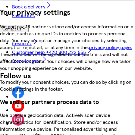
Book a delivery
Your privacy settings
Favourites
We and our 18 partners store and/or access information on a
Contact us
device, such as unique IDs in cookies to process personal
data. You may accept or manage your choices by selecting
itesco.cz
accept or reject all, or at any time in the
privacy policy page.
Customer help +420 800 222 555
These choices will be signalled to our partners and will not
Store locator
affect browsing data. Your choices will change how we tailor
your shopping experience on our website.
Follow us
To modify your consent choices, you can do so by clicking on
Cookie settings in the footer.
We and our partners process data to
Use precise geolocation data. Actively scan device
characteristics for identification. Store and/or access
information on a device. Personalised advertising and