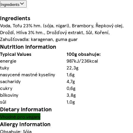
Ingredients
Ingredients
Voda, Tofu 23% hm. (sója, nigari), Brambory, Řepkový olej,
Droždí, Hlíva 3% hm., Drožďový extrakt, Sůl, Koření,
Zahušťovadla: karagenan, guma guar
Nutrition information
Typical Values
100g obsahuje:
energie
987kJ/236kcal
tuky
22,3g
nasycené mastné kyseliny
1,6g
sacharidy
4,7g
cukry
0,6g
bílkoviny
3,8g
sůl
1,0g
Dietary information
Vhodné pro vegany
Allergy Information
Obsahuje: Sója