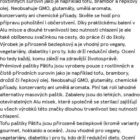
rostlinných surovin jako je například tofu, brambor a řepkový
olej. Neobsahuje GMO, glutamáty, umělá aromata,
konzervanty ani chemické přísady. Skvěle se hodí pro
přípravu pohoštění i občerstvení. Díky praktickému balení v
Alu misce a dlouhé trvanlivosti bez nutnosti chlazení je ale
také oblíbenou svačinkou na cesty, do práce či do školy.
Výrobek je přirozeně bezlepkový a je vhodný pro vegany,
vegetariány, diabetiky i pro ty, kdo drží redukční diety. Ocení
ho tedy každý, komu záleží na zdravější životosprávě.
Prémiové paštiky Pâtifu jsou vyrobeny pouze z rostlinných a
čistě přírodních surovin jako je například tofu, brambory,
droždí či řepkový olej. Neobsahují GMO, glutamáty, chemické
přísady, konzervanty ani umělá aromata. Plní tak roli lahodné
alternativy masových paštik. Zabaleny jsou do lehkých, snadno
otevíratelných Alu misek, které společně se sterilací zajišťují
u všech výrobků této značky dlouhou trvanlivost bez nutnosti
chlazení.
Tofu paštiky Pâtifu jsou přirozeně bezlepkové (kromě varianty
gourmet, hokkaido a oceán). Jsou vhodné pro vegany,
vegetariány, diabetiky i pro ty, kdo drží redukční diety. Ocení