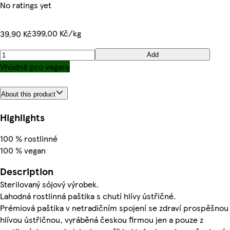
No ratings yet
399,00 Kč/kg
39,90 Kč
Add
Vhodné pro vegany
About this product
Highlights
100 % rostlinné
100 % vegan
Description
Sterilovaný sójový výrobek.
Lahodná rostlinná paštika s chutí hlívy ústřičné.
Prémiová paštika v netradičním spojení se zdraví prospěšnou
hlívou ústřičnou, vyráběná českou firmou jen a pouze z