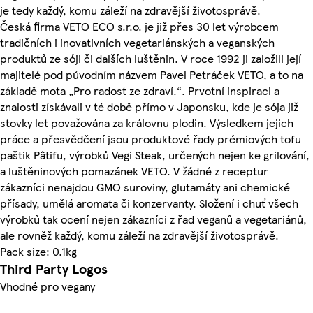
je tedy každý, komu záleží na zdravější životosprávě.
Česká firma VETO ECO s.r.o. je již přes 30 let výrobcem
tradičních i inovativních vegetariánských a veganských
produktů ze sóji či dalších luštěnin. V roce 1992 ji založili její
majitelé pod původním názvem Pavel Petráček VETO, a to na
základě mota „Pro radost ze zdraví.“. Prvotní inspiraci a
znalosti získávali v té době přímo v Japonsku, kde je sója již
stovky let považována za královnu plodin. Výsledkem jejich
práce a přesvědčení jsou produktové řady prémiových tofu
paštik Pâtifu, výrobků Vegi Steak, určených nejen ke grilování,
a luštěninových pomazánek VETO. V žádné z receptur
zákazníci nenajdou GMO suroviny, glutamáty ani chemické
přísady, umělá aromata či konzervanty. Složení i chuť všech
výrobků tak ocení nejen zákazníci z řad veganů a vegetariánů,
ale rovněž každý, komu záleží na zdravější životosprávě.
Pack size: 0.1kg
Third Party Logos
Vhodné pro vegany