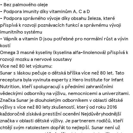
- Bez palmového oleje
- Podpora imunity díky vitaminům A, C a D
- Podpora správného vývoje díky obsahu železa, které
přispívá k rozvoji poznávacích funkcí a správnému vývoji
imunitního systému
- Vápník a vitamin D jsou potřebné pro normální růst a vývin
kostí
Omega 3 masné kyseliny (kyselina alfa-linolenová) přispívá k
rozvoji mozku a nervové soustavy
Více než 80 let výzkumu:
Sunar s láskou pečuje o dětská bříška více než 80 let. Tato
receptura byla vyvinuta experty z Hero Institute for Infant
Nutrition, kteří spolupracují s předními zahraničními
vědeckými odborníky na výživu, nemocnicemi a univerzitami.
Značka Sunar je dlouholetým odborníkem v oblasti dětské
výživy s více než 80 lety zkušeností, který od roku 2016
každoročně získává prestižní ocenění Nejdůvěryhodnější
značka v oblasti dětské výživy. Je partnerem rodičů, kteří
chtějí svým ratolestem dopřát to nejlepší. Sunar není už