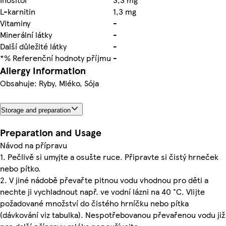
L-karnitin
1,3 mg
Vitaminy
-
Minerální látky
-
Další důležité látky
-
*% Referenční hodnoty příjmu
-
Allergy Information
Obsahuje: Ryby, Mléko, Sója
Storage and preparation
Preparation and Usage
Návod na přípravu
1. Pečlivě si umyjte a osušte ruce. Připravte si čistý hrneček
nebo pítko.
2. V jiné nádobě převařte pitnou vodu vhodnou pro děti a
nechte ji vychladnout např. ve vodní lázni na 40 °C. Vlijte
požadované množství do čistého hrníčku nebo pítka
(dávkování viz tabulka). Nespotřebovanou převařenou vodu již