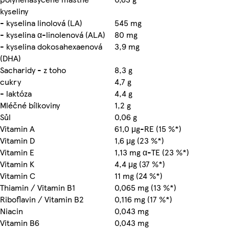
kyseliny
- kyselina linolová (LA)
545 mg
- kyselina α-linolenová (ALA)
80 mg
- kyselina dokosahexaenová
3,9 mg
(DHA)
Sacharidy - z toho
8,3 g
cukry
4,7 g
- laktóza
4,4 g
Mléčné bílkoviny
1,2 g
Sůl
0,06 g
Vitamin A
61,0 μg-RE (15 %*)
Vitamin D
1,6 μg (23 %*)
Vitamin E
1,13 mg α-TE (23 %*)
Vitamin K
4,4 μg (37 %*)
Vitamin C
11 mg (24 %*)
Thiamin / Vitamin B1
0,065 mg (13 %*)
Riboflavin / Vitamin B2
0,116 mg (17 %*)
Niacin
0,043 mg
Vitamin B6
0,043 mg