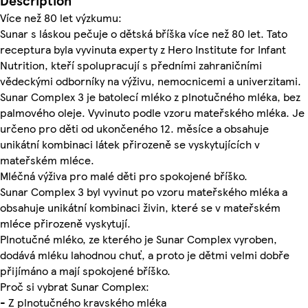
Description
Více než 80 let výzkumu:
Sunar s láskou pečuje o dětská bříška více než 80 let. Tato
receptura byla vyvinuta experty z Hero Institute for Infant
Nutrition, kteří spolupracují s předními zahraničními
vědeckými odborníky na výživu, nemocnicemi a univerzitami.
Sunar Complex 3 je batolecí mléko z plnotučného mléka, bez
palmového oleje. Vyvinuto podle vzoru mateřského mléka. Je
určeno pro děti od ukončeného 12. měsíce a obsahuje
unikátní kombinaci látek přirozeně se vyskytujících v
mateřském mléce.
Mléčná výživa pro malé děti pro spokojené bříško.
Sunar Complex 3 byl vyvinut po vzoru mateřského mléka a
obsahuje unikátní kombinaci živin, které se v mateřském
mléce přirozeně vyskytují.
Plnotučné mléko, ze kterého je Sunar Complex vyroben,
dodává mléku lahodnou chuť, a proto je dětmi velmi dobře
přijímáno a mají spokojené bříško.
Proč si vybrat Sunar Complex:
- Z plnotučného kravského mléka