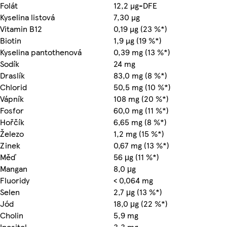
Folát
12,2 µg-DFE
Kyselina listová
7,30 µg
Vitamin B12
0,19 µg (23 %*)
Biotin
1,9 µg (19 %*)
Kyselina pantothenová
0,39 mg (13 %*)
Sodík
24 mg
Draslík
83,0 mg (8 %*)
Chlorid
50,5 mg (10 %*)
Vápník
108 mg (20 %*)
Fosfor
60,0 mg (11 %*)
Hořčík
6,65 mg (8 %*)
Železo
1,2 mg (15 %*)
Zinek
0,67 mg (13 %*)
Měď
56 μg (11 %*)
Mangan
8,0 μg
Fluoridy
< 0,064 mg
Selen
2,7 μg (13 %*)
Jód
18,0 μg (22 %*)
Cholin
5,9 mg
Inositol
3,3 mg