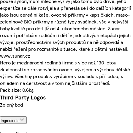
pouze synonymum mléčné výživy jako tomu bylo dříve, jeho
expertíza se dále rozvíjela a přenesla se i do dalších kategorií
jako jsou cereální kaše, ovocné příkrmy v kapsičkách, maso-
zeleninové BIO příkrmy a různé typy svačinek, vše v nejvyšší
baby kvalitě pro děti již od 4. ukončeného měsíce. Sunar
rozumí potřebám rodičům i dětí v jednotlivých etapách jejich
vývoje, prostřednictvím svých produktů na ně odpovídá a
nabízí řešení pro rozmanité situace, které s dětmi nastávají.
www.sunar.cz
Hero je mezinárodní rodinná firma s více než 130 letou
zkušeností se zpracováním ovoce, vývojem a výrobou dětské
výživy. Všechny produkty vyrábíme v souladu s přírodou, s
ohledem na čerstvost a v tom nejčistším prostředí.
Pack size: 0.6kg
Third Party Logos
Zelený bod
Ingredients