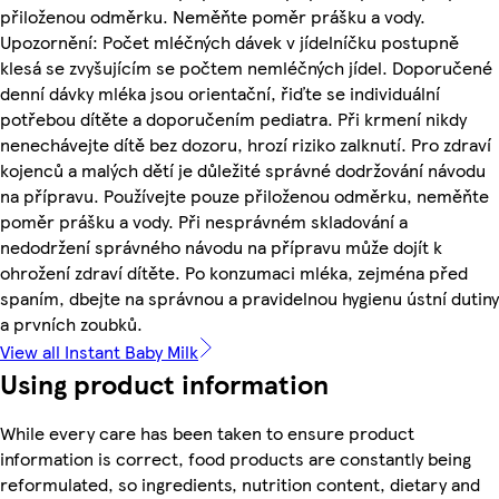
přiloženou odměrku. Neměňte poměr prášku a vody.
Upozornění: Počet mléčných dávek v jídelníčku postupně
klesá se zvyšujícím se počtem nemléčných jídel. Doporučené
denní dávky mléka jsou orientační, řiďte se individuální
potřebou dítěte a doporučením pediatra. Při krmení nikdy
nenechávejte dítě bez dozoru, hrozí riziko zalknutí. Pro zdraví
kojenců a malých dětí je důležité správné dodržování návodu
na přípravu. Používejte pouze přiloženou odměrku, neměňte
poměr prášku a vody. Při nesprávném skladování a
nedodržení správného návodu na přípravu může dojít k
ohrožení zdraví dítěte. Po konzumaci mléka, zejména před
spaním, dbejte na správnou a pravidelnou hygienu ústní dutiny
a prvních zoubků.
View all Instant Baby Milk
Using product information
While every care has been taken to ensure product
information is correct, food products are constantly being
reformulated, so ingredients, nutrition content, dietary and