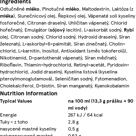
Ingredients
Odtučněné
mléko
, Plnotučné
mléko
, Maltodextrin, Laktóza (z
mléka
), Slunečnicový olej, Řepkový olej, Vápenaté soli kyseliny
fosforečné, Citronan draselný, Uhličitan vápenatý, Chlorid
hořečnatý, Emulgátor (
sójový
lecitin), L-askorbát sodný,
Rybí
olej, Citronan sodný, Chlorid sodný, Hydroxid draselný, Síran
železnatý, L-askorbyl-6-palmitát, Síran zinečnatý, Cholin-
chlorid, L-karnitin, Inositol, Antioxidant (směs tokoferolů),
Nikotinamid, D-pantothenát vápenatý, Síran měďnatý,
Riboflavin, Thiamin-hydrochlorid, Retinyl-acetát, Pyridoxin-
hydrochlorid, Jodid draselný, Kyselina listová (kyselina
pteroylmonoglutamová), Seleničitan sodný, Fytomenadion,
Cholekalciferol, D-biotin, Síran manganatý, Kyanokobalamin
Nutrition information
Typical Values
na 100 ml (13,3 g prášku + 90
ml vody)
Energie
267 kJ / 64 kcal
Tuky - z toho
2,8 g
nasycené mastné kyseliny
0,5 g
polynenasycené mastné
0,63 g