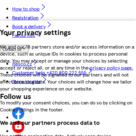
How to shop
Registration
Book a delivery
Your privacy settings
Favourites
We and our 18 partners store and/or access information on a
Contact us
device, such as unique IDs in cookies to process personal
data. You may accept or manage your choices by selecting
itesco.cz
accept or reject all, or at any time in the
privacy policy page.
Customer help +420 800 222 555
These choices will be signalled to our partners and will not
Store locator
affect browsing data. Your choices will change how we tailor
your shopping experience on our website.
Follow us
To modify your consent choices, you can do so by clicking on
Cookie settings in the footer.
We and our partners process data to
Use precise geolocation data. Actively scan device