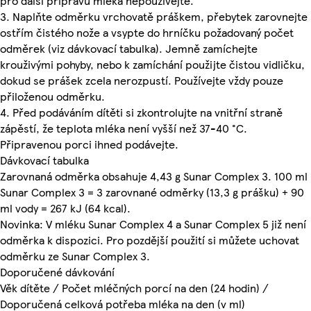
pro další přípravu mléka nepoužívejte.
3. Naplňte odměrku vrchovatě práškem, přebytek zarovnejte
ostřím čistého nože a vsypte do hrníčku požadovaný počet
odměrek (viz dávkovací tabulka). Jemně zamíchejte
krouživými pohyby, nebo k zamíchání použijte čistou vidličku,
dokud se prášek zcela nerozpustí. Používejte vždy pouze
přiloženou odměrku.
4. Před podáváním dítěti si zkontrolujte na vnitřní straně
zápěstí, že teplota mléka není vyšší než 37-40 °C.
Připravenou porci ihned podávejte.
Dávkovací tabulka
Zarovnaná odměrka obsahuje 4,43 g Sunar Complex 3. 100 ml
Sunar Complex 3 = 3 zarovnané odměrky (13,3 g prášku) + 90
ml vody = 267 kJ (64 kcal).
Novinka: V mléku Sunar Complex 4 a Sunar Complex 5 již není
odměrka k dispozici. Pro pozdější použití si můžete uchovat
odměrku ze Sunar Complex 3.
Doporučené dávkování
Věk dítěte / Počet mléčných porcí na den (24 hodin) /
Doporučená celková potřeba mléka na den (v ml)