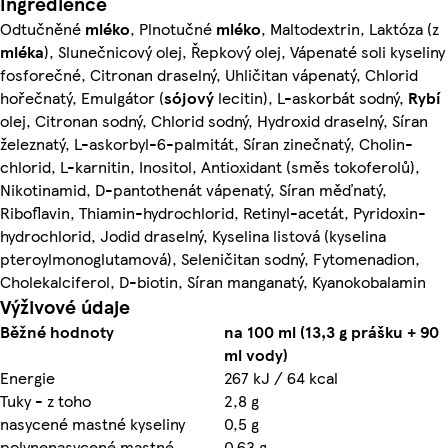
Ingredience
Odtučněné
mléko
, Plnotučné
mléko
, Maltodextrin, Laktóza (z
mléka
), Slunečnicový olej, Řepkový olej, Vápenaté soli kyseliny
fosforečné, Citronan draselný, Uhličitan vápenatý, Chlorid
hořečnatý, Emulgátor (
sójový
lecitin), L-askorbát sodný,
Rybí
olej, Citronan sodný, Chlorid sodný, Hydroxid draselný, Síran
železnatý, L-askorbyl-6-palmitát, Síran zinečnatý, Cholin-
chlorid, L-karnitin, Inositol, Antioxidant (směs tokoferolů),
Nikotinamid, D-pantothenát vápenatý, Síran měďnatý,
Riboflavin, Thiamin-hydrochlorid, Retinyl-acetát, Pyridoxin-
hydrochlorid, Jodid draselný, Kyselina listová (kyselina
pteroylmonoglutamová), Seleničitan sodný, Fytomenadion,
Cholekalciferol, D-biotin, Síran manganatý, Kyanokobalamin
Výživové údaje
Běžné hodnoty
na 100 ml (13,3 g prášku + 90
ml vody)
Energie
267 kJ / 64 kcal
Tuky - z toho
2,8 g
nasycené mastné kyseliny
0,5 g
polynenasycené mastné
0,63 g