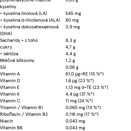
kyseliny
- kyselina linolová (LA)
545 mg
- kyselina α-linolenová (ALA)
80 mg
- kyselina dokosahexaenová
3,9 mg
(DHA)
Sacharidy - z toho
8,3 g
cukry
4,7 g
- laktóza
4,4 g
Mléčné bílkoviny
1,2 g
Sůl
0,06 g
Vitamin A
61,0 μg-RE (15 %*)
Vitamin D
1,6 μg (23 %*)
Vitamin E
1,13 mg α-TE (23 %*)
Vitamin K
4,4 μg (37 %*)
Vitamin C
11 mg (24 %*)
Thiamin / Vitamin B1
0,065 mg (13 %*)
Riboflavin / Vitamin B2
0,116 mg (17 %*)
Niacin
0,043 mg
Vitamin B6
0,043 mg