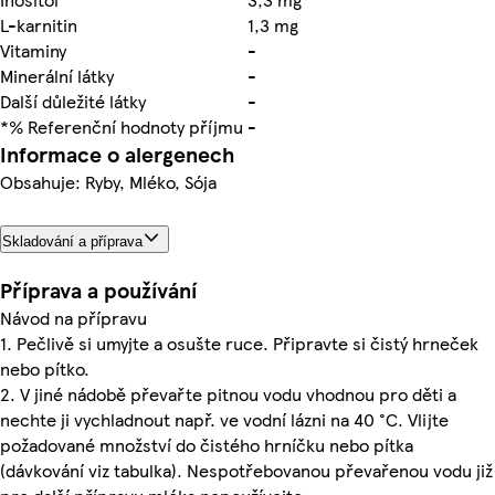
L-karnitin
1,3 mg
Vitaminy
-
Minerální látky
-
Další důležité látky
-
*% Referenční hodnoty příjmu
-
Informace o alergenech
Obsahuje: Ryby, Mléko, Sója
Skladování a příprava
Příprava a používání
Návod na přípravu
1. Pečlivě si umyjte a osušte ruce. Připravte si čistý hrneček
nebo pítko.
2. V jiné nádobě převařte pitnou vodu vhodnou pro děti a
nechte ji vychladnout např. ve vodní lázni na 40 °C. Vlijte
požadované množství do čistého hrníčku nebo pítka
(dávkování viz tabulka). Nespotřebovanou převařenou vodu již