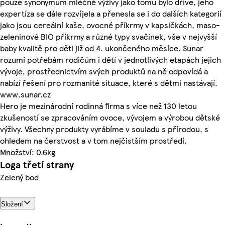
pouze synonymum mléčné výživy jako tomu bylo dříve, jeho
expertíza se dále rozvíjela a přenesla se i do dalších kategorií
jako jsou cereální kaše, ovocné příkrmy v kapsičkách, maso-
zeleninové BIO příkrmy a různé typy svačinek, vše v nejvyšší
baby kvalitě pro děti již od 4. ukončeného měsíce. Sunar
rozumí potřebám rodičům i dětí v jednotlivých etapách jejich
vývoje, prostřednictvím svých produktů na ně odpovídá a
nabízí řešení pro rozmanité situace, které s dětmi nastávají.
www.sunar.cz
Hero je mezinárodní rodinná firma s více než 130 letou
zkušeností se zpracováním ovoce, vývojem a výrobou dětské
výživy. Všechny produkty vyrábíme v souladu s přírodou, s
ohledem na čerstvost a v tom nejčistším prostředí.
Množství: 0.6kg
Loga třetí strany
Zelený bod
Složení