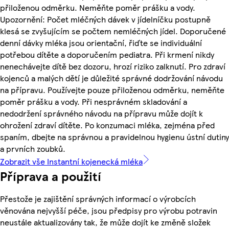
přiloženou odměrku. Neměňte poměr prášku a vody.
Upozornění: Počet mléčných dávek v jídelníčku postupně
klesá se zvyšujícím se počtem nemléčných jídel. Doporučené
denní dávky mléka jsou orientační, řiďte se individuální
potřebou dítěte a doporučením pediatra. Při krmení nikdy
nenechávejte dítě bez dozoru, hrozí riziko zalknutí. Pro zdraví
kojenců a malých dětí je důležité správné dodržování návodu
na přípravu. Používejte pouze přiloženou odměrku, neměňte
poměr prášku a vody. Při nesprávném skladování a
nedodržení správného návodu na přípravu může dojít k
ohrožení zdraví dítěte. Po konzumaci mléka, zejména před
spaním, dbejte na správnou a pravidelnou hygienu ústní dutiny
a prvních zoubků.
Zobrazit vše Instantní kojenecká mléka
Příprava a použití
Přestože je zajištění správných informací o výrobcích
věnována nejvyšší péče, jsou předpisy pro výrobu potravin
neustále aktualizovány tak, že může dojít ke změně složek