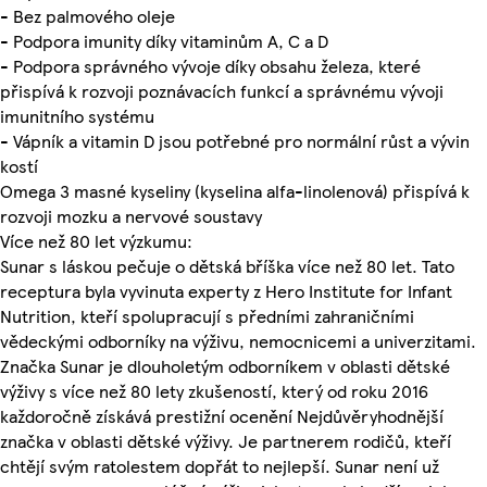
- Bez palmového oleje
- Podpora imunity díky vitaminům A, C a D
- Podpora správného vývoje díky obsahu železa, které
přispívá k rozvoji poznávacích funkcí a správnému vývoji
imunitního systému
- Vápník a vitamin D jsou potřebné pro normální růst a vývin
kostí
Omega 3 masné kyseliny (kyselina alfa-linolenová) přispívá k
rozvoji mozku a nervové soustavy
Více než 80 let výzkumu:
Sunar s láskou pečuje o dětská bříška více než 80 let. Tato
receptura byla vyvinuta experty z Hero Institute for Infant
Nutrition, kteří spolupracují s předními zahraničními
vědeckými odborníky na výživu, nemocnicemi a univerzitami.
Značka Sunar je dlouholetým odborníkem v oblasti dětské
výživy s více než 80 lety zkušeností, který od roku 2016
každoročně získává prestižní ocenění Nejdůvěryhodnější
značka v oblasti dětské výživy. Je partnerem rodičů, kteří
chtějí svým ratolestem dopřát to nejlepší. Sunar není už