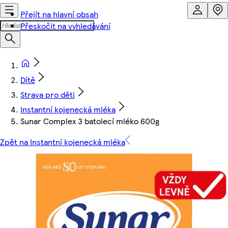
Přejít na hlavní obsah
Přeskočit na vyhledávání
Dítě
Strava pro děti
Instantní kojenecká mléka
Sunar Complex 3 batolecí mléko 600g
Zpět na Instantní kojenecká mléka