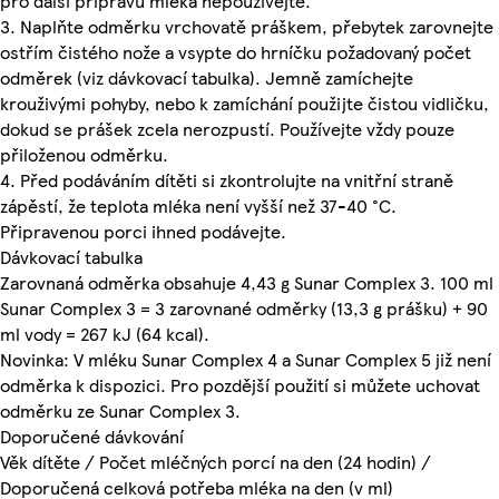
pro další přípravu mléka nepoužívejte.
3. Naplňte odměrku vrchovatě práškem, přebytek zarovnejte
ostřím čistého nože a vsypte do hrníčku požadovaný počet
odměrek (viz dávkovací tabulka). Jemně zamíchejte
krouživými pohyby, nebo k zamíchání použijte čistou vidličku,
dokud se prášek zcela nerozpustí. Používejte vždy pouze
přiloženou odměrku.
4. Před podáváním dítěti si zkontrolujte na vnitřní straně
zápěstí, že teplota mléka není vyšší než 37-40 °C.
Připravenou porci ihned podávejte.
Dávkovací tabulka
Zarovnaná odměrka obsahuje 4,43 g Sunar Complex 3. 100 ml
Sunar Complex 3 = 3 zarovnané odměrky (13,3 g prášku) + 90
ml vody = 267 kJ (64 kcal).
Novinka: V mléku Sunar Complex 4 a Sunar Complex 5 již není
odměrka k dispozici. Pro pozdější použití si můžete uchovat
odměrku ze Sunar Complex 3.
Doporučené dávkování
Věk dítěte / Počet mléčných porcí na den (24 hodin) /
Doporučená celková potřeba mléka na den (v ml)