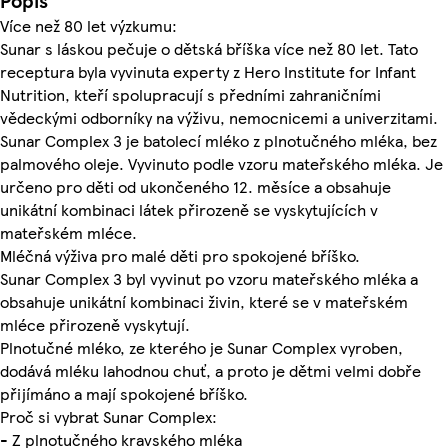
Popis
Více než 80 let výzkumu:
Sunar s láskou pečuje o dětská bříška více než 80 let. Tato
receptura byla vyvinuta experty z Hero Institute for Infant
Nutrition, kteří spolupracují s předními zahraničními
vědeckými odborníky na výživu, nemocnicemi a univerzitami.
Sunar Complex 3 je batolecí mléko z plnotučného mléka, bez
palmového oleje. Vyvinuto podle vzoru mateřského mléka. Je
určeno pro děti od ukončeného 12. měsíce a obsahuje
unikátní kombinaci látek přirozeně se vyskytujících v
mateřském mléce.
Mléčná výživa pro malé děti pro spokojené bříško.
Sunar Complex 3 byl vyvinut po vzoru mateřského mléka a
obsahuje unikátní kombinaci živin, které se v mateřském
mléce přirozeně vyskytují.
Plnotučné mléko, ze kterého je Sunar Complex vyroben,
dodává mléku lahodnou chuť, a proto je dětmi velmi dobře
přijímáno a mají spokojené bříško.
Proč si vybrat Sunar Complex:
- Z plnotučného kravského mléka