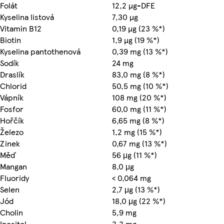
Folát
12,2 µg-DFE
Kyselina listová
7,30 µg
Vitamin B12
0,19 µg (23 %*)
Biotin
1,9 µg (19 %*)
Kyselina pantothenová
0,39 mg (13 %*)
Sodík
24 mg
Draslík
83,0 mg (8 %*)
Chlorid
50,5 mg (10 %*)
Vápník
108 mg (20 %*)
Fosfor
60,0 mg (11 %*)
Hořčík
6,65 mg (8 %*)
Železo
1,2 mg (15 %*)
Zinek
0,67 mg (13 %*)
Měď
56 μg (11 %*)
Mangan
8,0 μg
Fluoridy
< 0,064 mg
Selen
2,7 μg (13 %*)
Jód
18,0 μg (22 %*)
Cholin
5,9 mg
Inositol
3,3 mg