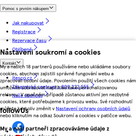
Pomoc s prvním nákupem
Jak nakupovat
Registrace
Rezervace času
Oblíbené
Nastavení soukromí a cookies
Kontakt
My a našich 18 partnerů používáme nebo ukládáme soubory
cookies, abychom zajistili správné fungování webu a
itesco.cz
zpracovali osobní údaje. Povolením použití všech cookies nám
Zákaznické centrum - 800 222 555
umožníte zobrazovat například také personalizovanou
reklamu. V opačném případě zůstanou aktivní jen nezbytné
Naše obchody
cookies, které potřebujeme k provozu webu. Své rozhodnutí
můžete kdykoliv změnit v
Nastavení ochrany osobních údajů
followUs
nebo kliknutím na odkaz Soukromí a cookies v patičce webu.
My a naši partneři zpracováváme údaje z