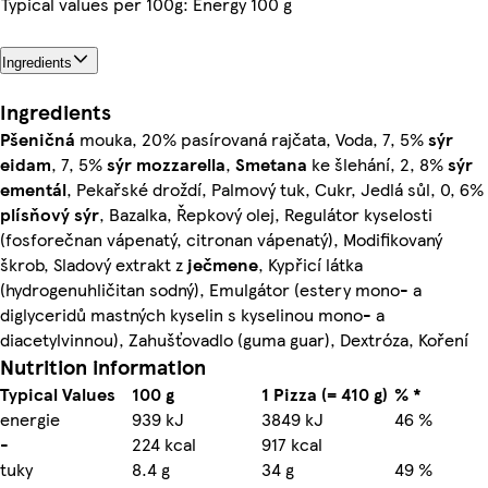
Typical values per 100g: Energy 100 g
Ingredients
Ingredients
Pšeničná
mouka, 20% pasírovaná rajčata, Voda, 7, 5%
sýr
eidam
, 7, 5%
sýr mozzarella
,
Smetana
ke šlehání, 2, 8%
sýr
ementál
, Pekařské droždí, Palmový tuk, Cukr, Jedlá sůl, 0, 6%
plísňový sýr
, Bazalka, Řepkový olej, Regulátor kyselosti
(fosforečnan vápenatý, citronan vápenatý), Modifikovaný
škrob, Sladový extrakt z
ječmene
, Kypřicí látka
(hydrogenuhličitan sodný), Emulgátor (estery mono- a
diglyceridů mastných kyselin s kyselinou mono- a
diacetylvinnou), Zahušťovadlo (guma guar), Dextróza, Koření
Nutrition information
Typical Values
100 g
1 Pizza (= 410 g)
% *
energie
939 kJ
3849 kJ
46 %
-
224 kcal
917 kcal
tuky
8.4 g
34 g
49 %