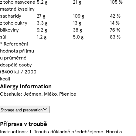
z toho nasycené
5.2 g
21 g
105 %
mastné kyseliny
sacharidy
27 g
109 g
42 %
z toho cukry
3.3 g
13 g
14 %
bílkoviny
9.2 g
38 g
76 %
sůl
1.2 g
5.0 g
83 %
* Referenční
-
-
-
hodnota příjmu
u průměrné
dospělé osoby
(8400 kJ / 2000
kcal)
Allergy Information
Obsahuje: Ječmen, Mléko, Pšenice
Storage and preparation
Příprava v troubě
Instructions: 1. Troubu důkladně předehřejeme. Horní a