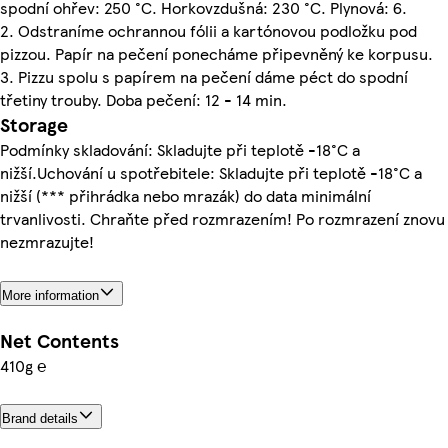
spodní ohřev: 250 °C. Horkovzdušná: 230 °C. Plynová: 6.
2. Odstraníme ochrannou fólii a kartónovou podložku pod
pizzou. Papír na pečení ponecháme připevněný ke korpusu.
3. Pizzu spolu s papírem na pečení dáme péct do spodní
třetiny trouby. Doba pečení: 12 - 14 min.
Storage
Podmínky skladování: Skladujte při teplotě -18°C a
nižší.Uchování u spotřebitele: Skladujte při teplotě -18°C a
nižší (*** přihrádka nebo mrazák) do data minimální
trvanlivosti. Chraňte před rozmrazením! Po rozmrazení znovu
nezmrazujte!
More information
Net Contents
410g ℮
Brand details