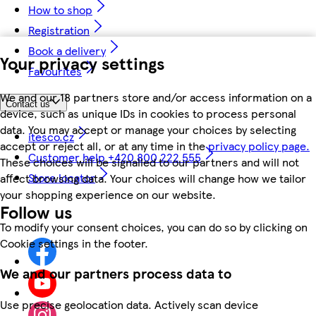
How to shop
Registration
Book a delivery
Your privacy settings
Favourites
We and our 18 partners store and/or access information on a
Contact us
device, such as unique IDs in cookies to process personal
data. You may accept or manage your choices by selecting
itesco.cz
accept or reject all, or at any time in the
privacy policy page.
Customer help +420 800 222 555
These choices will be signalled to our partners and will not
Store locator
affect browsing data. Your choices will change how we tailor
your shopping experience on our website.
Follow us
To modify your consent choices, you can do so by clicking on
Cookie settings in the footer.
We and our partners process data to
Use precise geolocation data. Actively scan device