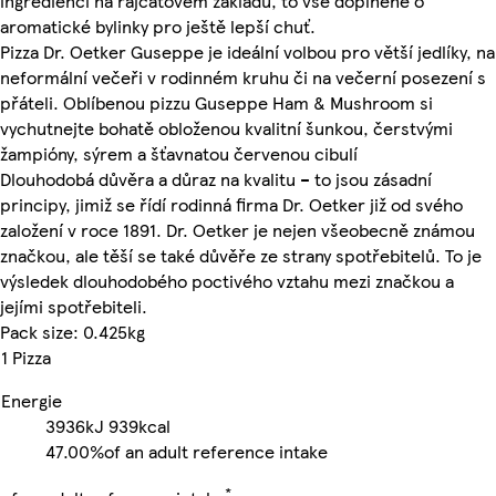
ingrediencí na rajčatovém základu, to vše doplněné o
aromatické bylinky pro ještě lepší chuť.
Pizza Dr. Oetker Guseppe je ideální volbou pro větší jedlíky, na
neformální večeři v rodinném kruhu či na večerní posezení s
přáteli. Oblíbenou pizzu Guseppe Ham & Mushroom si
vychutnejte bohatě obloženou kvalitní šunkou, čerstvými
žampióny, sýrem a šťavnatou červenou cibulí
Dlouhodobá důvěra a důraz na kvalitu – to jsou zásadní
principy, jimiž se řídí rodinná firma Dr. Oetker již od svého
založení v roce 1891. Dr. Oetker je nejen všeobecně známou
značkou, ale těší se také důvěře ze strany spotřebitelů. To je
výsledek dlouhodobého poctivého vztahu mezi značkou a
jejími spotřebiteli.
Pack size: 0.425kg
1 Pizza
Energie
3936kJ
939kcal
47.00%
of an adult reference intake
*