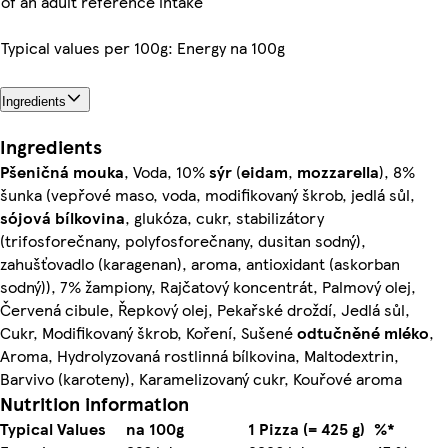
of an adult reference intake
Typical values per 100g: Energy na 100g
Ingredients
Ingredients
Pšeničná mouka
, Voda, 10%
sýr
(
eidam
,
mozzarella
), 8%
šunka (vepřové maso, voda, modifikovaný škrob, jedlá sůl,
sójová bílkovina
, glukóza, cukr, stabilizátory
(trifosforečnany, polyfosforečnany, dusitan sodný),
zahušťovadlo (karagenan), aroma, antioxidant (askorban
sodný)), 7% žampiony, Rajčatový koncentrát, Palmový olej,
Červená cibule, Řepkový olej, Pekařské droždí, Jedlá sůl,
Cukr, Modifikovaný škrob, Koření, Sušené
odtučněné mléko
,
Aroma, Hydrolyzovaná rostlinná bílkovina, Maltodextrin,
Barvivo (karoteny), Karamelizovaný cukr, Kouřové aroma
Nutrition information
Typical Values
na 100g
1 Pizza (= 425 g)
%*