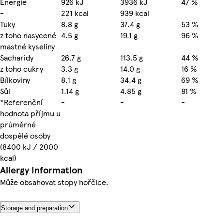
Energie
926 kJ
3936 kJ
47 %
-
221 kcal
939 kcal
Tuky
8.8 g
37.4 g
53 %
z toho nasycené
4.5 g
19.1 g
96 %
mastné kyseliny
Sacharidy
26.7 g
113.5 g
44 %
z toho cukry
3.3 g
14.0 g
16 %
Bílkoviny
8.1 g
34.4 g
69 %
Sůl
1.14 g
4.85 g
81 %
*Referenční
-
-
-
hodnota příjmu u
průměrné
dospělé osoby
(8400 kJ / 2000
kcal)
Allergy Information
Může obsahovat stopy hořčice.
Storage and preparation