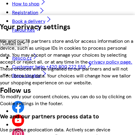
How to shop
Registration
Book a delivery
Your privacy settings
Favourites
We and our 18 partners store and/or access information on a
Contact us
device, such as unique IDs in cookies to process personal
data. You may accept or manage your choices by selecting
itesco.cz
accept or reject all, or at any time in the
privacy policy page.
Customer help +420 800 222 555
These choices will be signalled to our partners and will not
Store locator
affect browsing data. Your choices will change how we tailor
your shopping experience on our website.
Follow us
To modify your consent choices, you can do so by clicking on
Cookie settings in the footer.
We and our partners process data to
Use precise geolocation data. Actively scan device