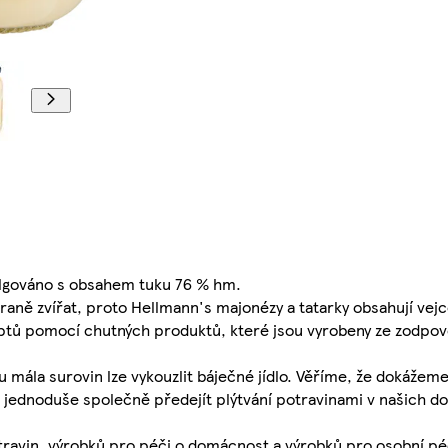
gováno s obsahem tuku 76 % hm.
straně zvířat, proto Hellmann's majonézy a tatarky obsahují vej
eptů pomocí chutných produktů, které jsou vyrobeny ze zodpo
du mála surovin lze vykouzlit báječné jídlo. Věříme, že dokážem
k jednoduše společně předejít plýtvání potravinami v našich d
travin, výrobků pro péči o domácnost a výrobků pro osobní péč