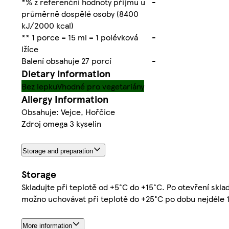
*% z referenční hodnoty příjmu u
-
průměrně dospělé osoby (8400
kJ/2000 kcal)
** 1 porce = 15 ml = 1 polévková
-
lžíce
Balení obsahuje 27 porcí
-
Dietary information
Bez lepku
Vhodné pro vegetariány
Allergy Information
Obsahuje: Vejce, Hořčice
Zdroj omega 3 kyselin
Storage and preparation
Storage
Skladujte při teplotě od +5°C do +15°C. Po otevření sklad
možno uchovávat při teplotě do +25°C po dobu nejdéle 1
More information