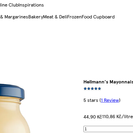
line Club
Inspirations
 & Margarines
Bakery
Meat & Deli
Frozen
Food Cupboard
Hellmann's Mayonnais
5 stars
(
1 Review
)
110,86 Kč/litre
44,90 Kč