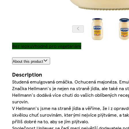
Bez lepku
Vhodné pro vegetariány
About this product
Description
Studená emulgovaná omáčka. Ochucená majonéza. Emul
Značka Hellmann's je nejen na straně jídla, ale také na 
Hellmann's dodává více chuti do vašich oblíbených rec
surovin.
V Hellmann's jsme na straně jídla a věříme, že i z oprav
skvělou chuť surovinám, kterými nejvíce plýtváme, a ta
příliš dobré na to, aby se jím plýtvalo.
Společnost Unilever se řadí mezi největší dodavatele po