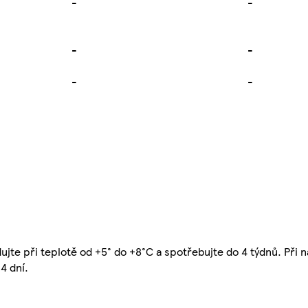
-
-
-
-
-
-
ujte při teplotě od +5° do +8°C a spotřebujte do 4 týdnů. Při na
4 dní.