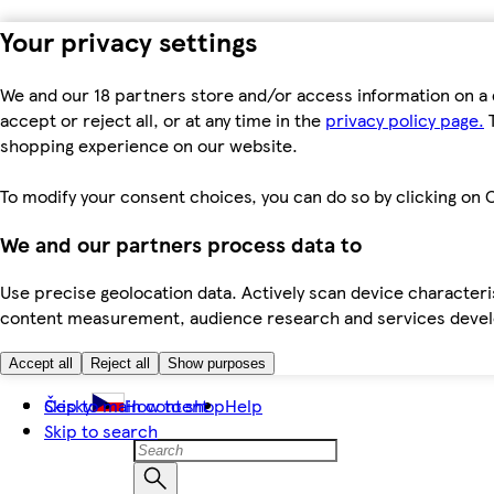
Your privacy settings
We and our 18 partners store and/or access information on a 
accept or reject all, or at any time in the
privacy policy page.
T
shopping experience on our website.
To modify your consent choices, you can do so by clicking on C
We and our partners process data to
Use precise geolocation data. Actively scan device characteris
content measurement, audience research and services dev
Accept all
Reject all
Show purposes
Skip to main content
Česky
How to shop
Help
Skip to search