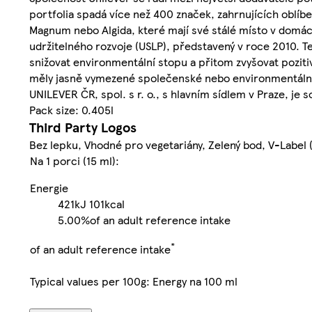
portfolia spadá více než 400 značek, zahrnujících oblíb
Magnum nebo Algida, které mají své stálé místo v domá
udržitelného rozvoje (USLP), představený v roce 2010. Te
snižovat environmentální stopu a přitom zvyšovat pozitiv
měly jasně vymezené společenské nebo environmentální p
UNILEVER ČR, spol. s r. o., s hlavním sídlem v Praze, je
Pack size: 0.405l
Third Party Logos
Bez lepku, Vhodné pro vegetariány, Zelený bod, V-Label
Na 1 porci (15 ml):
Energie
421kJ
101kcal
5.00%
of an adult reference intake
*
of an adult reference intake
Typical values per 100g: Energy na 100 ml