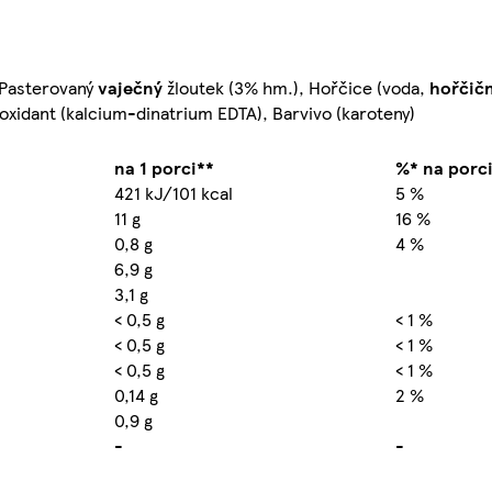
, Pasterovaný
vaječný
žloutek (3% hm.), Hořčice (voda,
hořčič
tioxidant (kalcium-dinatrium EDTA), Barvivo (karoteny)
na 1 porci**
%* na porc
421 kJ/101 kcal
5 %
11 g
16 %
0,8 g
4 %
6,9 g
3,1 g
< 0,5 g
< 1 %
< 0,5 g
< 1 %
< 0,5 g
< 1 %
0,14 g
2 %
0,9 g
-
-