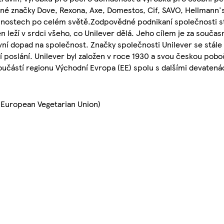
ené značky Dove, Rexona, Axe, Domestos, Cif, SAVO, Hellmann's
cnostech po celém světě.Zodpovědné podnikaní společnosti st
n leží v srdci všeho, co Unilever dělá. Jeho cílem je za souča
ní dopad na společnost. Značky společnosti Unilever se stále 
oslání. Unilever byl založen v roce 1930 a svou českou pobočk
 součástí regionu Východní Evropa (EE) spolu s dalšími devaten
 (European Vegetarian Union)