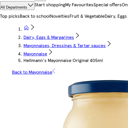
Start shopping
My Favourites
Special offers
On
All Departments
Top picks
Back to school
Novelties
Fruit & Vegetable
Dairy, Eggs
Dairy, Eggs & Margarines
Mayonnaises, Dressings & Tartar sauces
Mayonnaise
Hellmann's Mayonnaise Original 405ml
Back to Mayonnaise