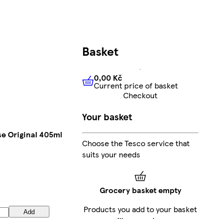
Basket
0,00 Kč
Current price of basket
0,00 Kč
Current price of bas
Checkout
Your basket
e Original 405ml
Choose the Tesco service that
suits your needs
Grocery basket empty
Products you add to your basket
Add