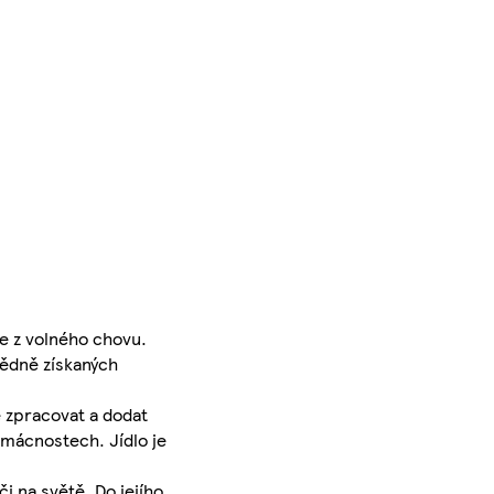
ce z volného chovu.
vědně získaných
e zpracovat a dodat
omácnostech. Jídlo je
i na světě. Do jejího