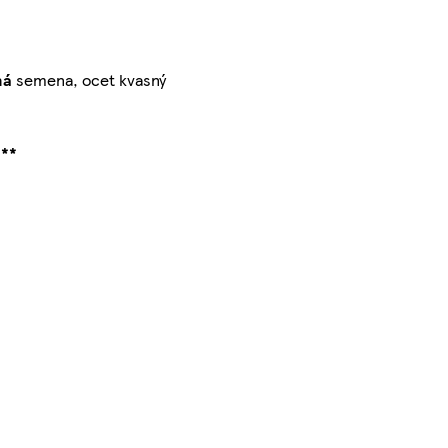
ná
semena, ocet kvasný
i**