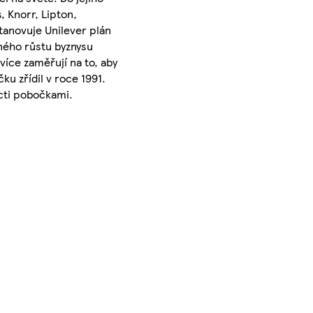
, Knorr, Lipton,
anovuje Unilever plán
sného růstu byznysu
více zaměřují na to, aby
u zřídil v roce 1991.
ácti pobočkami.