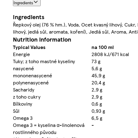
Ingredients
Ingredients
Řepkový olej (76 % hm.), Voda, Ocet kvasný lihový, Cukr
lihový, jedlá sůl, aromata, koření), Jedlá sůl, Aroma, An
Nutrition information
Typical Values
na 100 ml
Energie
2808 kJ/671 kcal
Tuky; z toho mastné kyseliny
73 g
nasycené
5,6 g
mononenasycené
45,9 g
polynenasycené
20,4 g
Sacharidy
2,9 g
z toho cukry
2,9 g
Bílkoviny
0,6 g
Sůl
0,93 g
Omega 3
6,5 g
Omega 3 = kyselina α-linolenová
-
rostlinného původu