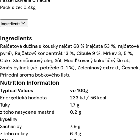
Pack size: 0.4kg
Ingredients
Ingredients
Rajčatová dužina s kousky rajčat 68 % (rajčata 53 %, rajčatové
pyré), Rajčatový koncentrát 13 %, Cibule 9 %, Mrkev 3, 5 %,
Cukr, Slunečnicový olej, Sůl, Modifikovaný kukuřičný škrob,
Směs bylinek (vč. petržele 0, 1 %), Zeleninový extrakt, Česnek,
Přírodní aroma bobkového listu
Nutrition information
Typical Values
ve 100g
Energetická hodnota
233 kJ / 56 kcal
Tuky
1.7 g
z toho nasycené mastné
0.2 g
kyseliny
Sacharidy
7.9 g
z toho cukry
6.3 g