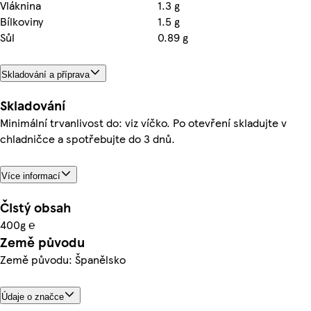
Vláknina
1.3 g
Bílkoviny
1.5 g
Sůl
0.89 g
Skladování a příprava
Skladování
Minimální trvanlivost do: viz víčko. Po otevření skladujte v
chladničce a spotřebujte do 3 dnů.
Více informací
Čistý obsah
400g ℮
Země původu
Země původu: Španělsko
Údaje o značce