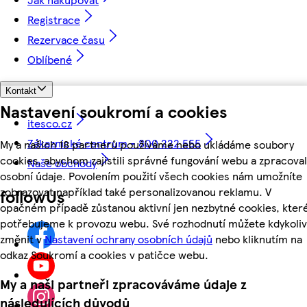
Registrace
Rezervace času
Oblíbené
Kontakt
Nastavení soukromí a cookies
itesco.cz
Zákaznické centrum - 800 222 555
My a našich 18 partnerů používáme nebo ukládáme soubory
cookies, abychom zajistili správné fungování webu a zpracoval
Naše obchody
osobní údaje. Povolením použití všech cookies nám umožníte
zobrazovat například také personalizovanou reklamu. V
followUs
opačném případě zůstanou aktivní jen nezbytné cookies, kter
potřebujeme k provozu webu. Své rozhodnutí můžete kdykoliv
změnit v
Nastavení ochrany osobních údajů
nebo kliknutím na
odkaz Soukromí a cookies v patičce webu.
My a naši partneři zpracováváme údaje z
následujících důvodů