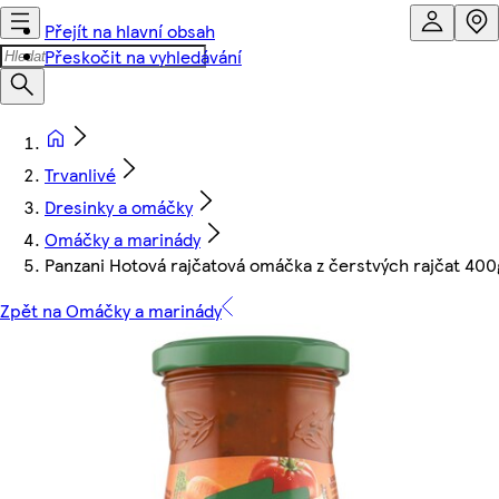
Přejít na hlavní obsah
Přeskočit na vyhledávání
Trvanlivé
Dresinky a omáčky
Omáčky a marinády
Panzani Hotová rajčatová omáčka z čerstvých rajčat 400
Zpět na Omáčky a marinády