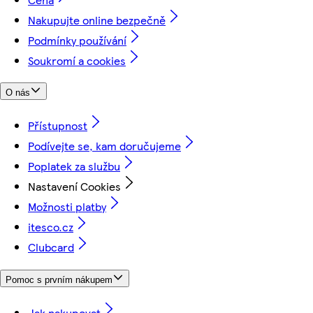
Nakupujte online bezpečně
Podmínky používání
Soukromí a cookies
O nás
Přístupnost
Podívejte se, kam doručujeme
Poplatek za službu
Nastavení Cookies
Možnosti platby
itesco.cz
Clubcard
Pomoc s prvním nákupem
Jak nakupovat