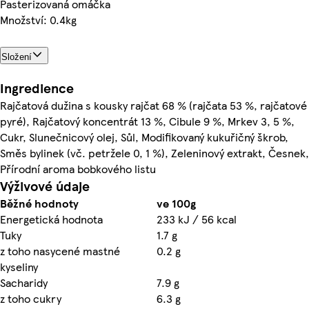
Pasterizovaná omáčka
Množství: 0.4kg
Složení
Ingredience
Rajčatová dužina s kousky rajčat 68 % (rajčata 53 %, rajčatové
pyré), Rajčatový koncentrát 13 %, Cibule 9 %, Mrkev 3, 5 %,
Cukr, Slunečnicový olej, Sůl, Modifikovaný kukuřičný škrob,
Směs bylinek (vč. petržele 0, 1 %), Zeleninový extrakt, Česnek,
Přírodní aroma bobkového listu
Výživové údaje
Běžné hodnoty
ve 100g
Energetická hodnota
233 kJ / 56 kcal
Tuky
1.7 g
z toho nasycené mastné
0.2 g
kyseliny
Sacharidy
7.9 g
z toho cukry
6.3 g