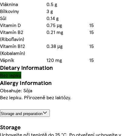
Vláknina
0.5 g
Bílkoviny
3 g
Sůl
0.14 g
Vitamin D
0.75 μg
15
Vitamín B2
0.21 mg
15
(Riboflavin)
Vitamín B12
0.38 μg
15
(Kobalamín)
Vápník
120 mg
15
Dietary information
Bez lepku
Allergy Information
Obsahuje: Sója
Bez lepku. Přirozeně bez laktózy.
Storage and preparation
Storage
Uchovejte při teplotě do 25 °C. Po otveření uchovejte v