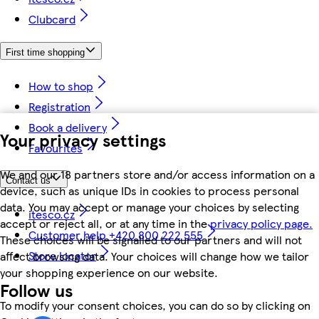
Clubcard
First time shopping
How to shop
Registration
Book a delivery
Your privacy settings
Favourites
We and our 18 partners store and/or access information on a
Contact us
device, such as unique IDs in cookies to process personal
data. You may accept or manage your choices by selecting
itesco.cz
accept or reject all, or at any time in the
privacy policy page.
Customer help +420 800 222 555
These choices will be signalled to our partners and will not
Store locator
affect browsing data. Your choices will change how we tailor
your shopping experience on our website.
Follow us
To modify your consent choices, you can do so by clicking on