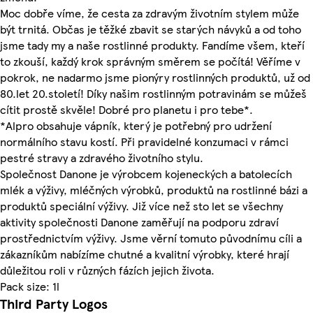
Moc dobře víme, že cesta za zdravým životním stylem může
být trnitá. Občas je těžké zbavit se starých návyků a od toho
jsme tady my a naše rostlinné produkty. Fandíme všem, kteří
to zkouší, každý krok správným směrem se počítá! Věříme v
pokrok, ne nadarmo jsme pionýry rostlinných produktů, už od
80.let 20.století! Díky našim rostlinným potravinám se můžeš
cítit prostě skvěle! Dobré pro planetu i pro tebe*.
*Alpro obsahuje vápník, který je potřebný pro udržení
normálního stavu kostí. Při pravidelné konzumaci v rámci
pestré stravy a zdravého životního stylu.
Společnost Danone je výrobcem kojeneckých a batolecích
mlék a výživy, mléčných výrobků, produktů na rostlinné bázi a
produktů speciální výživy. Již více než sto let se všechny
aktivity společnosti Danone zaměřují na podporu zdraví
prostřednictvím výživy. Jsme věrní tomuto původnímu cíli a
zákazníkům nabízíme chutné a kvalitní výrobky, které hrají
důležitou roli v různých fázích jejich života.
Pack size: 1l
Third Party Logos