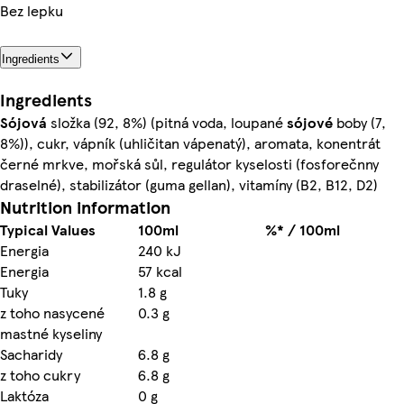
Bez lepku
Ingredients
Ingredients
Sójová
složka (92, 8%) (pitná voda, loupané
sójové
boby (7,
8%)), cukr, vápník (uhličitan vápenatý), aromata, konentrát
černé mrkve, mořská sůl, regulátor kyselosti (fosforečnny
draselné), stabilizátor (guma gellan), vitamíny (B2, B12, D2)
Nutrition information
Typical Values
100ml
%* / 100ml
Energia
240 kJ
Energia
57 kcal
Tuky
1.8 g
z toho nasycené
0.3 g
mastné kyseliny
Sacharidy
6.8 g
z toho cukry
6.8 g
Laktóza
0 g