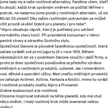
jsme tady my a naše rostlinné alternativy. Fandíme všem, kteří
to zkouší, každý krok správným směrem se počítá! Věříme v
pokrok, ne nadarmo jsme pionýry rostlinných alternativ, už od
80.let 20.století! Díky našim rostlinným potravinám se můžeš
cítit prostě skvěle! Dobré pro planetu i pro tebe*.
*Alpro obsahuje vápník, který je potřebný pro udržení
normálního stavu kostí. Při pravidelné konzumaci v rámci
pestré stravy a zdravého životního stylu.
Společnost Danone je původně španělskou společností, která
začala vyrábět své první jogurty již v roce 1919. Během
následujících let se s podnikem Danone sloučily i další firmy, a
proto je dnes společnost považována za předního výrobce
mléčných a rostlinných produktů, sušenek, ale i minerálních
vod, dětské a speciální výživy. Mezi značky mléčných produktů
se zařazuje Actimel, Activia, Fantasia a Kostíci, mimo to vyrábí
i rostlinné produkty značky Alpro a Provamel.
Známe budoucnost a je rostlinná.
Chceme inspirovat kohokoli na téhle planetě, kdo má chuť
něco změnit. I malý rostlinný krok může znamenat velkou
změnu!