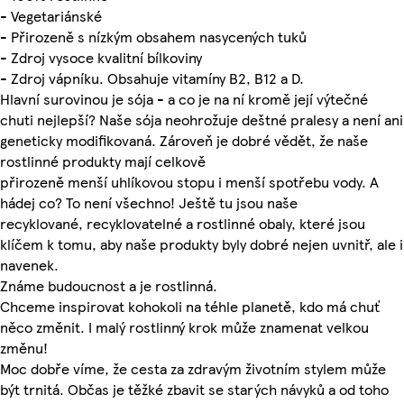
- Vegetariánské
- Přirozeně s nízkým obsahem nasycených tuků
- Zdroj vysoce kvalitní bílkoviny
- Zdroj vápníku. Obsahuje vitamíny B2, B12 a D.
Hlavní surovinou je sója - a co je na ní kromě její výtečné
chuti nejlepší? Naše sója neohrožuje deštné pralesy a není ani
geneticky modifikovaná. Zároveň je dobré vědět, že naše
rostlinné produkty mají celkově
přirozeně menší uhlíkovou stopu i menší spotřebu vody. A
hádej co? To není všechno! Ještě tu jsou naše
recyklované, recyklovatelné a rostlinné obaly, které jsou
klíčem k tomu, aby naše produkty byly dobré nejen uvnitř, ale i
navenek.
Známe budoucnost a je rostlinná.
Chceme inspirovat kohokoli na téhle planetě, kdo má chuť
něco změnit. I malý rostlinný krok může znamenat velkou
změnu!
Moc dobře víme, že cesta za zdravým životním stylem může
být trnitá. Občas je těžké zbavit se starých návyků a od toho