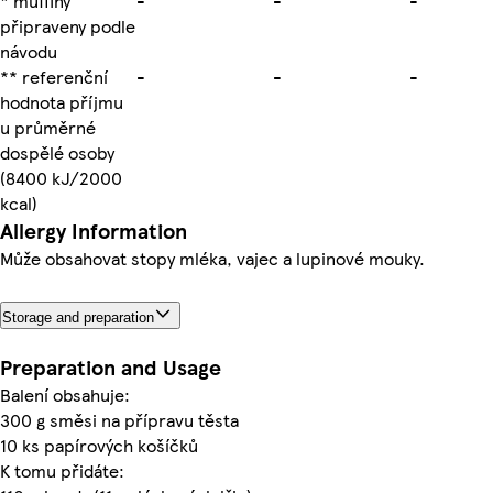
* muffiny
-
-
-
připraveny podle
návodu
** referenční
-
-
-
hodnota příjmu
u průměrné
dospělé osoby
(8400 kJ/2000
kcal)
Allergy Information
Může obsahovat stopy mléka, vajec a lupinové mouky.
Storage and preparation
Preparation and Usage
Balení obsahuje:
300 g směsi na přípravu těsta
10 ks papírových košíčků
K tomu přidáte: