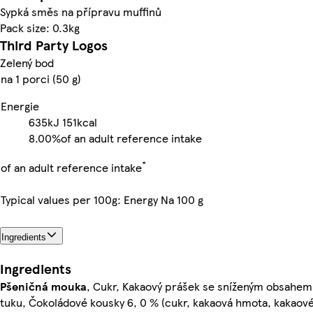
Sypká směs na přípravu muffinů
Pack size: 0.3kg
Third Party Logos
Zelený bod
na 1 porci (50 g)
Energie
635kJ
151kcal
8.00%
of an adult reference intake
*
of an adult reference intake
Typical values per 100g: Energy Na 100 g
Ingredients
Ingredients
Pšeničná mouka
, Cukr, Kakaový prášek se sníženým obsahem
tuku, Čokoládové kousky 6, 0 % (cukr, kakaová hmota, kakaov