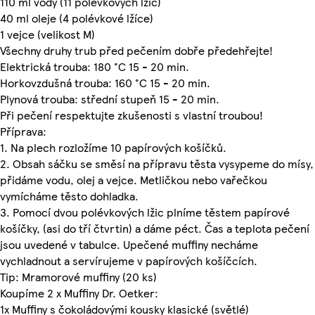
110 ml vody (11 polévkových lžic)
40 ml oleje (4 polévkové lžíce)
1 vejce (velikost M)
Všechny druhy trub před pečením dobře předehřejte!
Elektrická trouba: 180 °C 15 - 20 min.
Horkovzdušná trouba: 160 °C 15 - 20 min.
Plynová trouba: střední stupeň 15 - 20 min.
Při pečení respektujte zkušenosti s vlastní troubou!
Příprava:
1. Na plech rozložíme 10 papírových košíčků.
2. Obsah sáčku se směsí na přípravu těsta vysypeme do mísy,
přidáme vodu, olej a vejce. Metličkou nebo vařečkou
vymícháme těsto dohladka.
3. Pomocí dvou polévkových lžic plníme těstem papírové
košíčky, (asi do tří čtvrtin) a dáme péct. Čas a teplota pečení
jsou uvedené v tabulce. Upečené muffiny necháme
vychladnout a servírujeme v papírových košíčcích.
Tip: Mramorové muffiny (20 ks)
Koupíme 2 x Muffiny Dr. Oetker:
1x Muffiny s čokoládovými kousky klasické (světlé)