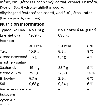
máslo, emulgátor (slunečnicový lecitin), aroma), Fruktóza,
Kypřicí látky (hydrogenuhličitan sodný,
dihydrogendifosforečnan sodný), Jedlá sůl, Stabilizátor
(karboxymethylcelulóza)
Nutrition information
Typical Values
Na 100 g
Na 1 porci á 50 g
(%**)
Energetická
1269 kJ
635 kJ
hodnota
-
301 kcal
151 kcal
8 %
Tuky
10,9 g
5,5 g
8 %
z toho nasycené
1,3 g
0,7 g
4 %
mastné kyseliny
Sacharidy
45,4 g
22,7 g
9 %
z toho cukry
25,1 g
12,6 g
14 %
Bílkoviny
5,7 g
2,9 g
6 %
Sůl
0,68 g
0,34 g
6 %
Výživové údaje v
-
-
-
hotovém
výrobku*