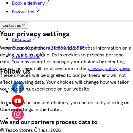
Book a delivery
Favourites
Contact us
Your privacy settings
itesco.cz
We and our 18 partners store and/or access information on a
Customer help +420 800 222 555
device, such as unique IDs in cookies to process personal
Store locator
data. You may accept or manage your choices by selecting
accept or reject all, or at any time in the
privacy policy page.
Follow us
These choices will be signalled to our partners and will not
affect browsing data. Your choices will change how we tailor
your shopping experience on our website.
To modify your consent choices, you can do so by clicking on
Cookie settings in the footer.
We and our partners process data to
©
Tesco Stores ČR a.s. 2026