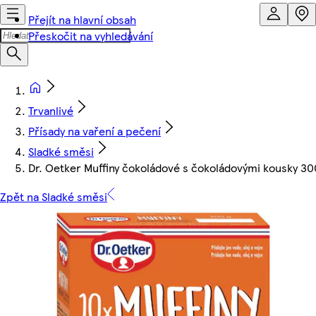
Přejít na hlavní obsah
Přeskočit na vyhledávání
Trvanlivé
Přísady na vaření a pečení
Sladké směsi
Dr. Oetker Muffiny čokoládové s čokoládovými kousky 30
Zpět na Sladké směsi