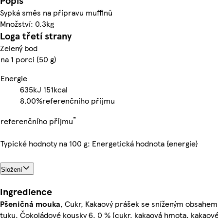
Popis
Sypká směs na přípravu muffinů
Množství: 0.3kg
Loga třetí strany
Zelený bod
na 1 porci (50 g)
Energie
635kJ
151kcal
8.00%
referenčního příjmu
*
referenčního příjmu
Typické hodnoty na 100 g: Energetická hodnota {energie}
Složení
Ingredience
Pšeničná mouka
, Cukr, Kakaový prášek se sníženým obsahem
tuku, Čokoládové kousky 6, 0 % (cukr, kakaová hmota, kakaov