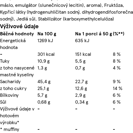
máslo, emulgátor (slunečnicový lecitin), aroma), Fruktóza,
Kypřicí látky (hydrogenuhličitan sodný, dihydrogendifosforečn
sodný), Jedlá sůl, Stabilizátor (karboxymethylcelulóza)
Výživové údaje
Běžné hodnoty
Na 100 g
Na 1 porci á 50 g
(%**)
Energetická
1269 kJ
635 kJ
hodnota
-
301 kcal
151 kcal
8 %
Tuky
10,9 g
5,5 g
8 %
z toho nasycené
1,3 g
0,7 g
4 %
mastné kyseliny
Sacharidy
45,4 g
22,7 g
9 %
z toho cukry
25,1 g
12,6 g
14 %
Bílkoviny
5,7 g
2,9 g
6 %
Sůl
0,68 g
0,34 g
6 %
Výživové údaje v
-
-
-
hotovém
výrobku*
* muffiny
-
-
-