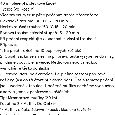
40 ml oleje (4 polévkové lžíce)
1 vejce (velikost M)
Všechny druhy trub před pečením dobře předehřejte!
Elektrická trouba: 180 °C 15 - 20 min.
Horkovzdušná trouba: 160 °C 15 - 20 min.
Plynová trouba: střední stupeň 15 - 20 min.
Při pečení respektujte zkušenosti s vlastní troubou!
Příprava:
1. Na plech rozložíme 10 papírových košíčků.
2. Obsah sáčku se směsí na přípravu těsta vysypeme do mísy,
přidáme vodu, olej a vejce. Metličkou nebo vařečkou
vymícháme těsto dohladka.
3. Pomocí dvou polévkových lžic plníme těstem papírové
košíčky, (asi do tří čtvrtin) a dáme péct. Čas a teplota pečení
jsou uvedené v tabulce. Upečené muffiny necháme vychladno
a servírujeme v papírových košíčcích.
Tip: Mramorové muffiny (20 ks)
Koupíme 2 x Muffiny Dr. Oetker:
1x Muffiny s čokoládovými kousky klasické (světlé)