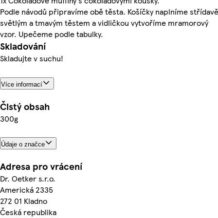
1x Čokoládové muffiny s čokoládovými kousky.
Podle návodů připravíme obě těsta. Košíčky naplníme střídav
světlým a tmavým těstem a vidličkou vytvoříme mramorový
vzor. Upečeme podle tabulky.
Skladování
Skladujte v suchu!
Více informací
Čistý obsah
300g
Údaje o značce
Adresa pro vrácení
Dr. Oetker s.r.o.
Americká 2335
272 01 Kladno
Česká republika