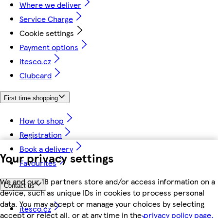
Where we deliver
Service Charge
Cookie settings
Payment options
itesco.cz
Clubcard
First time shopping
How to shop
Registration
Book a delivery
Your privacy settings
Favourites
We and our 18 partners store and/or access information on a
Contact us
device, such as unique IDs in cookies to process personal
data. You may accept or manage your choices by selecting
itesco.cz
accept or reject all, or at any time in the
privacy policy page.