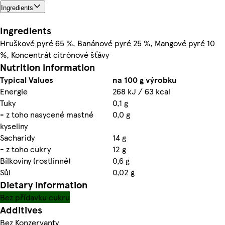
Ingredients
Ingredients
Hruškové pyré 65 %, Banánové pyré 25 %, Mangové pyré 10
%, Koncentrát citrónové šťávy
Nutrition information
Typical Values
na 100 g výrobku
Energie
268 kJ / 63 kcal
Tuky
0,1 g
- z toho nasycené mastné
0,0 g
kyseliny
Sacharidy
14 g
- z toho cukry
12 g
Bílkoviny (rostlinné)
0,6 g
Sůl
0,02 g
Dietary information
Bez přídavku cukru
Additives
Bez Konzervanty