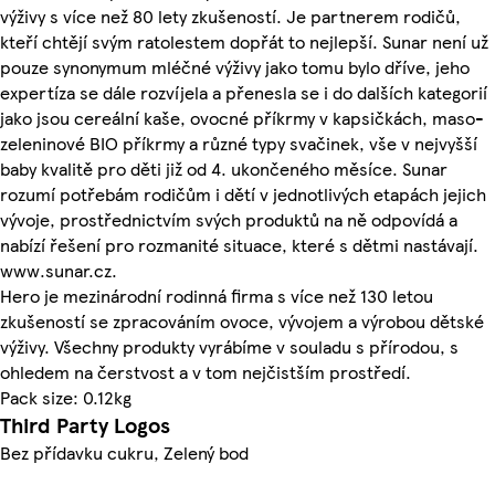
výživy s více než 80 lety zkušeností. Je partnerem rodičů,
kteří chtějí svým ratolestem dopřát to nejlepší. Sunar není už
pouze synonymum mléčné výživy jako tomu bylo dříve, jeho
expertíza se dále rozvíjela a přenesla se i do dalších kategorií
jako jsou cereální kaše, ovocné příkrmy v kapsičkách, maso-
zeleninové BIO příkrmy a různé typy svačinek, vše v nejvyšší
baby kvalitě pro děti již od 4. ukončeného měsíce. Sunar
rozumí potřebám rodičům i dětí v jednotlivých etapách jejich
vývoje, prostřednictvím svých produktů na ně odpovídá a
nabízí řešení pro rozmanité situace, které s dětmi nastávají.
www.sunar.cz.
Hero je mezinárodní rodinná firma s více než 130 letou
zkušeností se zpracováním ovoce, vývojem a výrobou dětské
výživy. Všechny produkty vyrábíme v souladu s přírodou, s
ohledem na čerstvost a v tom nejčistším prostředí.
Pack size: 0.12kg
Third Party Logos
Bez přídavku cukru, Zelený bod