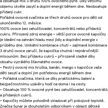
a obsahuje mix 3 druhů 100% ovocného pyré. Díky většímu
objemu skvěle zasytí a doplní energii během dne. Neobsahuje
přidaný cukr.
Pořádná ovocná svačinka ze třech druhů ovoce pro děti od
ukončeného 12. měsíce.
100% ovoce bez zahušťovadel, koncentrátů nebo přídavků
cukru. Přirozený zdroj energie - větší porce ovocné kapsičky
je ideální na zahnání hladu mezi jídly a doplnění energie v
průběhu dne. Unikátní kombinace chutí - zajímavé kombinace
3 druhů ovoce zaručí, že kapsička chutná i nejnáročnější
mlsounům. Bez přídavku cukrů - přirozeně sladké díky
obsahu vyzrálého šťavnatého ovoce.
- Pestrý ovocný mix hruška, banán, mango v kapsičce vaše
děti zasytí a doplní jim potřebnou energii během dne
- Pořádná svačinka, která se díky praktickému balení a
bezpečnostnímu uzávěru hodí na doma i na cesty.
- Obsahuje 100 % ovocné pyré bez zahušťovadel, koncentrátů
a přidaných cukrů.
- Kapsičky můžete pohodlně skladovat při pokojové teplotě.
Značka Sunar je dlouholetým odborníkem v oblasti dětské