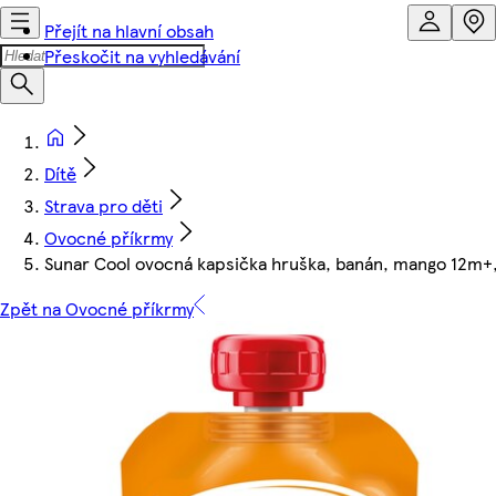
Přejít na hlavní obsah
Přeskočit na vyhledávání
Dítě
Strava pro děti
Ovocné příkrmy
Sunar Cool ovocná kapsička hruška, banán, mango 12m+
Zpět na Ovocné příkrmy