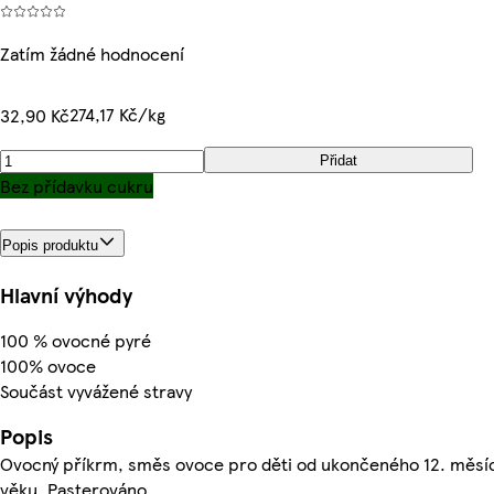
Zatím žádné hodnocení
274,17 Kč/kg
32,90 Kč
Přidat
Bez přídavku cukru
Popis produktu
Hlavní výhody
100 % ovocné pyré
100% ovoce
Součást vyvážené stravy
Popis
Ovocný příkrm, směs ovoce pro děti od ukončeného 12. měsí
věku. Pasterováno.