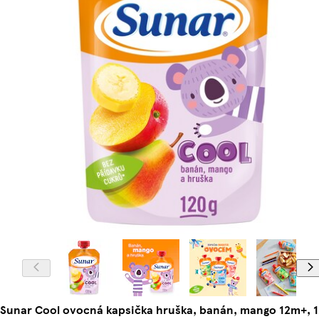
Sunar Cool ovocná kapsička hruška, banán, mango 12m+, 