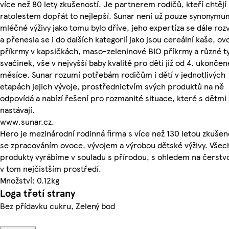
více než 80 lety zkušeností. Je partnerem rodičů, kteří chtějí
ratolestem dopřát to nejlepší. Sunar není už pouze synonymu
mléčné výživy jako tomu bylo dříve, jeho expertíza se dále rozv
a přenesla se i do dalších kategorií jako jsou cereální kaše, o
příkrmy v kapsičkách, maso-zeleninové BIO příkrmy a různé t
svačinek, vše v nejvyšší baby kvalitě pro děti již od 4. ukonče
měsíce. Sunar rozumí potřebám rodičům i dětí v jednotlivých
etapách jejich vývoje, prostřednictvím svých produktů na ně
odpovídá a nabízí řešení pro rozmanité situace, které s dětmi
nastávají.
www.sunar.cz.
Hero je mezinárodní rodinná firma s více než 130 letou zkušen
se zpracováním ovoce, vývojem a výrobou dětské výživy. Všec
produkty vyrábíme v souladu s přírodou, s ohledem na čerstv
v tom nejčistším prostředí.
Množství: 0.12kg
Loga třetí strany
Bez přídavku cukru, Zelený bod