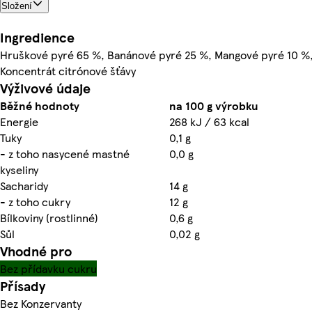
Složení
Ingredience
Hruškové pyré 65 %, Banánové pyré 25 %, Mangové pyré 10 %
Koncentrát citrónové šťávy
Výživové údaje
Běžné hodnoty
na 100 g výrobku
Energie
268 kJ / 63 kcal
Tuky
0,1 g
- z toho nasycené mastné
0,0 g
kyseliny
Sacharidy
14 g
- z toho cukry
12 g
Bílkoviny (rostlinné)
0,6 g
Sůl
0,02 g
Vhodné pro
Bez přídavku cukru
Přísady
Bez Konzervanty