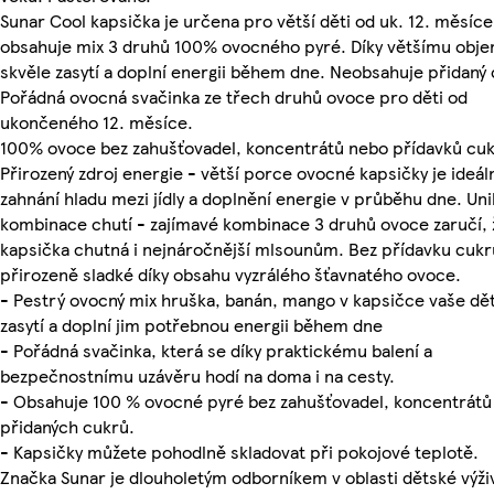
Sunar Cool kapsička je určena pro větší děti od uk. 12. měsíce
obsahuje mix 3 druhů 100% ovocného pyré. Díky většímu obj
skvěle zasytí a doplní energii během dne. Neobsahuje přidaný 
Pořádná ovocná svačinka ze třech druhů ovoce pro děti od
ukončeného 12. měsíce.
100% ovoce bez zahušťovadel, koncentrátů nebo přídavků cuk
Přirozený zdroj energie - větší porce ovocné kapsičky je ideál
zahnání hladu mezi jídly a doplnění energie v průběhu dne. Uni
kombinace chutí - zajímavé kombinace 3 druhů ovoce zaručí, 
kapsička chutná i nejnáročnější mlsounům. Bez přídavku cukr
přirozeně sladké díky obsahu vyzrálého šťavnatého ovoce.
- Pestrý ovocný mix hruška, banán, mango v kapsičce vaše dět
zasytí a doplní jim potřebnou energii během dne
- Pořádná svačinka, která se díky praktickému balení a
bezpečnostnímu uzávěru hodí na doma i na cesty.
- Obsahuje 100 % ovocné pyré bez zahušťovadel, koncentrátů
přidaných cukrů.
- Kapsičky můžete pohodlně skladovat při pokojové teplotě.
Značka Sunar je dlouholetým odborníkem v oblasti dětské výži