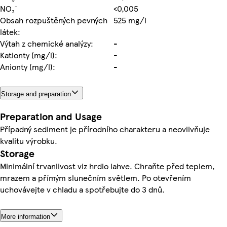
NO₂⁻
<0,005
Obsah rozpuštěných pevných
525 mg/l
látek:
Výtah z chemické analýzy:
-
Kationty (mg/l):
-
Anionty (mg/l):
-
Storage and preparation
Preparation and Usage
Případný sediment je přírodního charakteru a neovlivňuje
kvalitu výrobku.
Storage
Minimální trvanlivost viz hrdlo lahve. Chraňte před teplem,
mrazem a přímým slunečním světlem. Po otevřením
uchovávejte v chladu a spotřebujte do 3 dnů.
More information