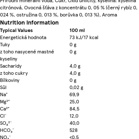
Přírodní minerální voda, Cukr, Oxid uhličitý, Kyselina: kyselina
citrónová, Ovocná šťáva z koncentrátu 0, 05 % (černý rybíz 0,
024 %, ostružina 0, 013 %, borůvka 0, 013 %), Aroma
Nutrition information
Typical Values
100 ml
Energetická hodnota
73 kJ/17 kcal
Tuky
0 g
z toho nasycené mastné
0 g
kyseliny
Sacharidy
4,0 g
z toho cukry
4,0 g
Bílkoviny
0 g
Sůl
0,02 g
Na⁺
69,9
Mg²⁺
25,0
Ca²⁺
84,5
Cl⁻
12,0
SO₄²⁻
40,0
HCO₃⁻
528
NO₃⁻
<0,5