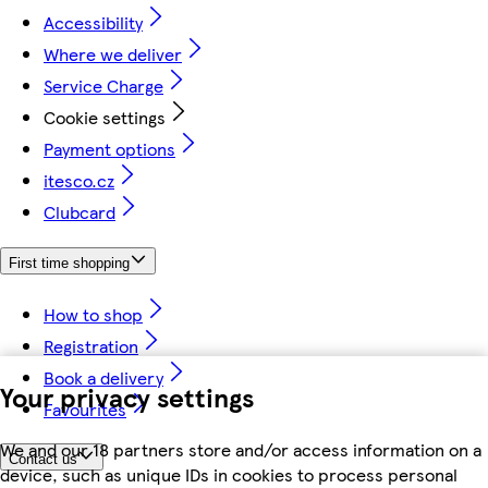
Accessibility
Where we deliver
Service Charge
Cookie settings
Payment options
itesco.cz
Clubcard
First time shopping
How to shop
Registration
Book a delivery
Your privacy settings
Favourites
We and our 18 partners store and/or access information on a
Contact us
device, such as unique IDs in cookies to process personal