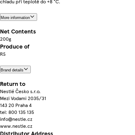
chladu při teplotě do +8 °C.
More information
Net Contents
200g
Produce of
RS
Brand details
Return to
Nestlé Česko s.r.o.
Mezi Vodami 2035/31
143 20 Praha 4
tel: 800 135 135
info@nestle.cz
www.nestle.cz
Distributor Address