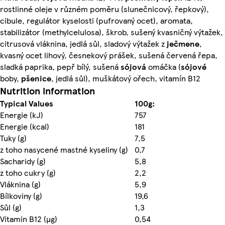
rostlinné oleje v různém poměru (slunečnicový, řepkový),
cibule, regulátor kyselosti (pufrovaný ocet), aromata,
stabilizátor (methylcelulosa), škrob, sušený kvasničný výtažek,
citrusová vláknina, jedlá sůl, sladový výtažek z
ječmene
,
kvasný ocet lihový, česnekový prášek, sušená červená řepa,
sladká paprika, pepř bílý, sušená
sójová
omáčka (
sójové
boby,
pšenice
, jedlá sůl), muškátový ořech, vitamín B12
Nutrition information
Typical Values
100g:
Energie (kJ)
757
Energie (kcal)
181
Tuky (g)
7,5
z toho nasycené mastné kyseliny (g)
0,7
Sacharidy (g)
5,8
z toho cukry (g)
2,2
Vláknina (g)
5,9
Bílkoviny (g)
19,6
Sůl (g)
1,3
Vitamin B12 (µg)
0,54