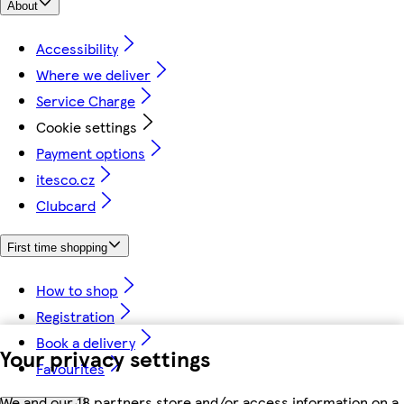
About
Accessibility
Where we deliver
Service Charge
Cookie settings
Payment options
itesco.cz
Clubcard
First time shopping
How to shop
Registration
Book a delivery
Your privacy settings
Favourites
We and our 18 partners store and/or access information on a