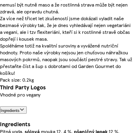
nemusí být nutně maso a že rostlinná strava může být nejen
zdravá, ale opravdu chutná.
Za více než třicet let zkušeností jsme dokázali vyladit naše
bezmasé výrobky tak, že je dnes vyhledávají nejen vegetariáni
a vegani, ale i tzv flexiteriáni, kteří si k rostlinné stravě občas
dopřejí i kousek masa.
Spoléháme totiž na kvalitní suroviny a vyvážené nutriční
hodnoty. Proto naše výrobky nejsou jen chuťovou náhražkou
masových pokrmů, naopak jsou součástí pestré stravy. Tak už
přestaňte číst a šup s dobrotami od Garden Gourmet do
košíku!
Pack size: 0.2kg
Third Party Logos
Vhodné pro vegany
Ingredients
Ingredients
Pitná voda,
sójová
mouka 12, 4 %,
pšeničný lepek
12 %,