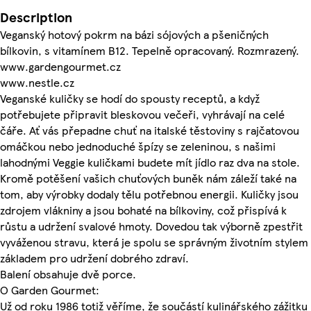
Description
Veganský hotový pokrm na bázi sójových a pšeničných
bílkovin, s vitamínem B12. Tepelně opracovaný. Rozmrazený.
www.gardengourmet.cz
www.nestle.cz
Veganské kuličky se hodí do spousty receptů, a když
potřebujete připravit bleskovou večeři, vyhrávají na celé
čáře. Ať vás přepadne chuť na italské těstoviny s rajčatovou
omáčkou nebo jednoduché špízy se zeleninou, s našimi
lahodnými Veggie kuličkami budete mít jídlo raz dva na stole.
Kromě potěšení vašich chuťových buněk nám záleží také na
tom, aby výrobky dodaly tělu potřebnou energii. Kuličky jsou
zdrojem vlákniny a jsou bohaté na bílkoviny, což přispívá k
růstu a udržení svalové hmoty. Dovedou tak výborně zpestřit
vyváženou stravu, která je spolu se správným životním stylem
základem pro udržení dobrého zdraví.
Balení obsahuje dvě porce.
O Garden Gourmet:
Už od roku 1986 totiž věříme, že součástí kulinářského zážitku