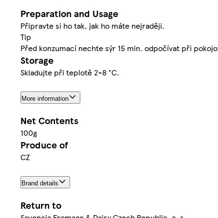
Preparation and Usage
Připravte si ho tak, jak ho máte nejraději.
Tip
Před konzumací nechte sýr 15 min. odpočívat při pokojov
Storage
Skladujte při teplotě 2-8 °C.
More information
Net Contents
100g
Produce of
CZ
Brand details
Return to
Savencia Fromage & Dairy Czech Republic, a. s.