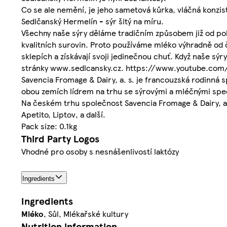
Co se ale nemění, je jeho sametová kůrka, vláčná konzi
Sedlčanský Hermelín - sýr šitý na míru.
Všechny naše sýry děláme tradičním způsobem již od polov
kvalitních surovin. Proto používáme mléko výhradně od č
sklepích a získávají svoji jedinečnou chuť. Když naše s
stránky www.sedlcansky.cz. https://www.youtube.com/
Savencia Fromage & Dairy, a. s. je francouzská rodinná 
obou zemích lídrem na trhu se sýrovými a mléčnými speci
Na českém trhu společnost Savencia Fromage & Dairy, a. 
Apetito, Liptov, a další.
Pack size: 0.1kg
Third Party Logos
Vhodné pro osoby s nesnášenlivostí laktózy
Ingredients
Ingredients
Mléko
, Sůl, Mlékařské kultury
Nutrition information