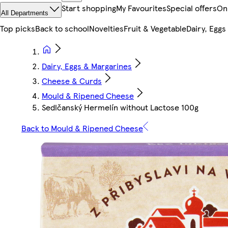
Start shopping
My Favourites
Special offers
On
All Departments
Top picks
Back to school
Novelties
Fruit & Vegetable
Dairy, Eggs
Dairy, Eggs & Margarines
Cheese & Curds
Mould & Ripened Cheese
Sedlčanský Hermelín without Lactose 100g
Back to Mould & Ripened Cheese