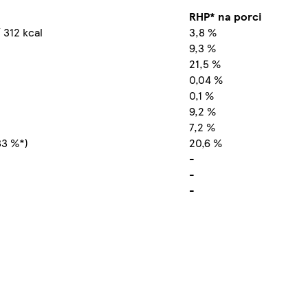
:
RHP* na porci
 312 kcal
3,8 %
9,3 %
21,5 %
0,04 %
0,1 %
9,2 %
7,2 %
83 %*)
20,6 %
-
-
-