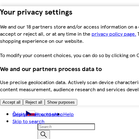
Your privacy settings
We and our 18 partners store and/or access information on a 
accept or reject all, or at any time in the
privacy policy page.
T
shopping experience on our website.
To modify your consent choices, you can do so by clicking on C
We and our partners process data to
Use precise geolocation data. Actively scan device characteris
content measurement, audience research and services dev
Accept all
Reject all
Show purposes
Skip to main content
Česky
How to shop
Help
Skip to search