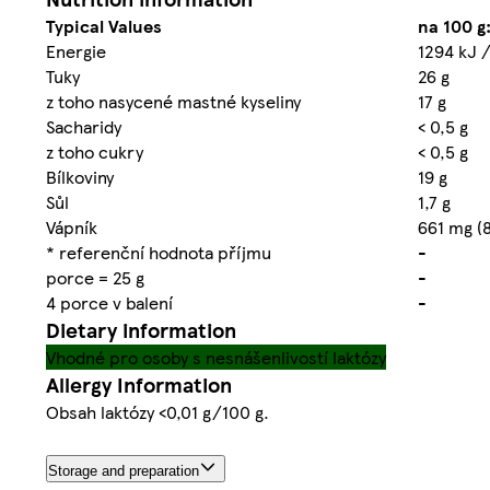
Typical Values
na 100 g
Energie
1294 kJ /
Tuky
26 g
z toho nasycené mastné kyseliny
17 g
Sacharidy
< 0,5 g
z toho cukry
< 0,5 g
Bílkoviny
19 g
Sůl
1,7 g
Vápník
661 mg (
* referenční hodnota příjmu
-
porce = 25 g
-
4 porce v balení
-
Dietary information
Vhodné pro osoby s nesnášenlivostí laktózy
Allergy Information
Obsah laktózy <0,01 g/100 g.
Storage and preparation