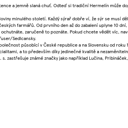
stence a jemně slaná chuť. Odteď si tradiční Hermelín může do
iny minulého století. Každý sýrař dobře ví, že sýr se musí děl
eských farmářů. Od prvního den až do zabalení uplyne 10 dní, k
ýry ochutnáte, zaručeně to poznáte. Pokud chcete vědět víc, na
user/Sedlcansky.
společnost působící v České republice a na Slovensku od roku 1
alitami, a to především díky jedinečné kvalitě a nezaměniteln
s. zastřešuje známé značky jako například Lučina, Pribináček, 