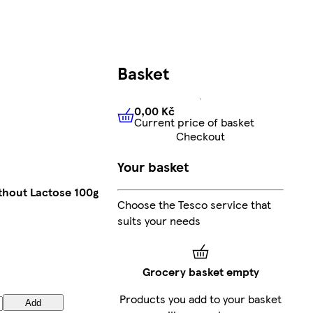
Basket
0,00 Kč
Current price of basket
0,00 Kč
Current price of bas
Checkout
Your basket
thout Lactose 100g
Choose the Tesco service that
suits your needs
Grocery basket empty
Products you add to your basket
Add