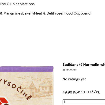
line Club
Inspirations
 & Margarines
Bakery
Meat & Deli
Frozen
Food Cupboard
Sedlčanský Hermelín wi
No ratings yet
499,00 Kč/kg
49,90 Kč