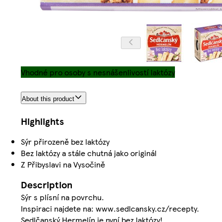
Vhodné pro osoby s nesnášenlivostí laktózy
About this product
Highlights
Sýr přirozeně bez laktózy
Bez laktózy a stále chutná jako originál
Z Přibyslavi na Vysočině
Description
Sýr s plísní na povrchu.
Inspiraci najdete na: www.sedlcansky.cz/recepty.
Sedlčanský Hermelín je nyní bez laktózy!