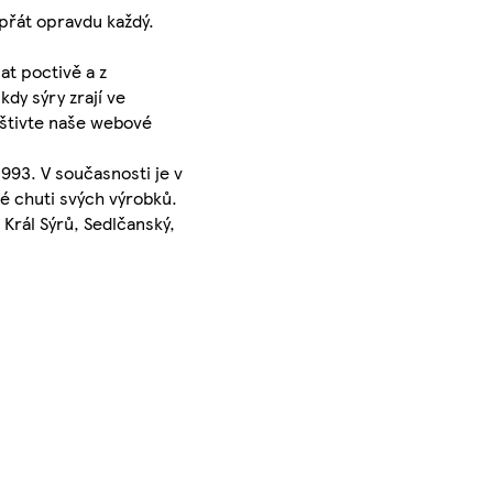
přát opravdu každý.
at poctivě a z
dy sýry zrají ve
vštivte naše webové
993. V současnosti je v
é chuti svých výrobků.
Král Sýrů, Sedlčanský,