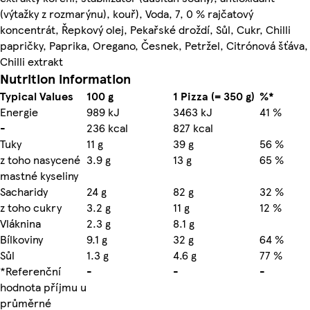
(výtažky z rozmarýnu), kouř), Voda, 7, 0 % rajčatový
koncentrát, Řepkový olej, Pekařské droždí, Sůl, Cukr, Chilli
papričky, Paprika, Oregano, Česnek, Petržel, Citrónová šťáva,
Chilli extrakt
Nutrition information
Typical Values
100 g
1 Pizza (= 350 g)
%*
Energie
989 kJ
3463 kJ
41 %
-
236 kcal
827 kcal
Tuky
11 g
39 g
56 %
z toho nasycené
3.9 g
13 g
65 %
mastné kyseliny
Sacharidy
24 g
82 g
32 %
z toho cukry
3.2 g
11 g
12 %
Vláknina
2.3 g
8.1 g
Bílkoviny
9.1 g
32 g
64 %
Sůl
1.3 g
4.6 g
77 %
*Referenční
-
-
-
hodnota příjmu u
průměrné