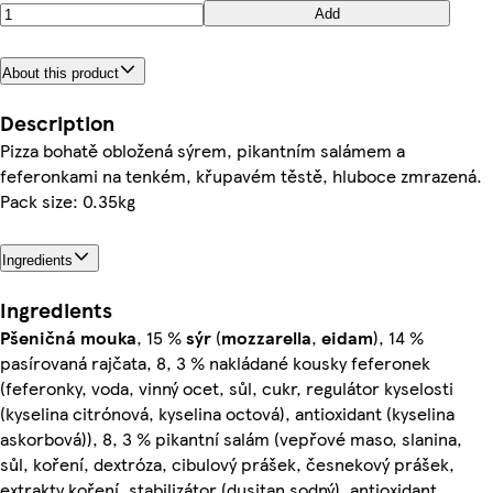
Add
About this product
Description
Pizza bohatě obložená sýrem, pikantním salámem a
feferonkami na tenkém, křupavém těstě, hluboce zmrazená.
Pack size: 0.35kg
Ingredients
Ingredients
Pšeničná
mouka
, 15 %
sýr
(
mozzarella
,
eidam
), 14 %
pasírovaná rajčata, 8, 3 % nakládané kousky feferonek
(feferonky, voda, vinný ocet, sůl, cukr, regulátor kyselosti
(kyselina citrónová, kyselina octová), antioxidant (kyselina
askorbová)), 8, 3 % pikantní salám (vepřové maso, slanina,
sůl, koření, dextróza, cibulový prášek, česnekový prášek,
extrakty koření, stabilizátor (dusitan sodný), antioxidant