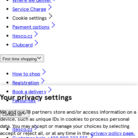
Service Charge
Cookie settings
Payment options
itesco.cz
Clubcard
First time shopping
How to shop
Registration
Book a delivery
Your privacy settings
Favourites
We and our 18 partners store and/or access information on a
Contact us
device, such as unique IDs in cookies to process personal
data. You may accept or manage your choices by selecting
itesco.cz
accept or reject all, or at any time in the
privacy policy page.
Customer help +420 800 222 555