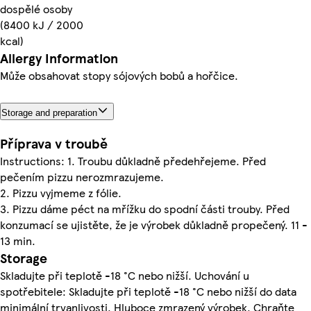
dospělé osoby
(8400 kJ / 2000
kcal)
Allergy Information
Může obsahovat stopy sójových bobů a hořčice.
Storage and preparation
Příprava v troubě
Instructions: 1. Troubu důkladně předehřejeme. Před
pečením pizzu nerozmrazujeme.
2. Pizzu vyjmeme z fólie.
3. Pizzu dáme péct na mřížku do spodní části trouby. Před
konzumací se ujistěte, že je výrobek důkladně propečený. 11 -
13 min.
Storage
Skladujte při teplotě -18 °C nebo nižší. Uchování u
spotřebitele: Skladujte při teplotě -18 °C nebo nižší do data
minimální trvanlivosti. Hluboce zmrazený výrobek. Chraňte