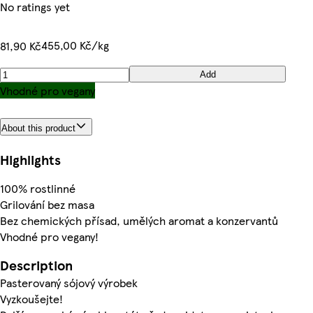
No ratings yet
455,00 Kč/kg
81,90 Kč
Add
Vhodné pro vegany
About this product
Highlights
100% rostlinné
Grilování bez masa
Bez chemických přísad, umělých aromat a konzervantů
Vhodné pro vegany!
Description
Pasterovaný sójový výrobek
Vyzkoušejte!