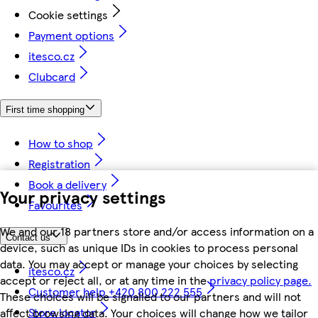
Cookie settings
Payment options
itesco.cz
Clubcard
First time shopping
How to shop
Registration
Book a delivery
Your privacy settings
Favourites
We and our 18 partners store and/or access information on a
Contact us
device, such as unique IDs in cookies to process personal
data. You may accept or manage your choices by selecting
itesco.cz
accept or reject all, or at any time in the
privacy policy page.
Customer help +420 800 222 555
These choices will be signalled to our partners and will not
Store locator
affect browsing data. Your choices will change how we tailor