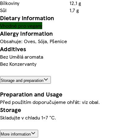
Bílkoviny
12,1 g
Sůl
1,7 g
Dietary information
Vhodné pro vegany
Allergy Information
Obsahuje: Oves, Sója, Pšenice
Additives
Bez Umělá aromata
Bez Konzervanty
Storage and preparation
Preparation and Usage
Před použitím doporučujeme ohřát: viz obal.
Storage
Skladujte v chladu 1-7 °C.
More information