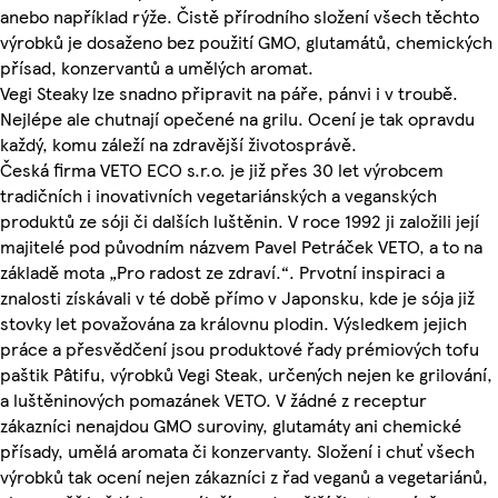
anebo například rýže. Čistě přírodního složení všech těchto
výrobků je dosaženo bez použití GMO, glutamátů, chemických
přísad, konzervantů a umělých aromat.
Vegi Steaky lze snadno připravit na páře, pánvi i v troubě.
Nejlépe ale chutnají opečené na grilu. Ocení je tak opravdu
každý, komu záleží na zdravější životosprávě.
Česká firma VETO ECO s.r.o. je již přes 30 let výrobcem
tradičních i inovativních vegetariánských a veganských
produktů ze sóji či dalších luštěnin. V roce 1992 ji založili její
majitelé pod původním názvem Pavel Petráček VETO, a to na
základě mota „Pro radost ze zdraví.“. Prvotní inspiraci a
znalosti získávali v té době přímo v Japonsku, kde je sója již
stovky let považována za královnu plodin. Výsledkem jejich
práce a přesvědčení jsou produktové řady prémiových tofu
paštik Pâtifu, výrobků Vegi Steak, určených nejen ke grilování,
a luštěninových pomazánek VETO. V žádné z receptur
zákazníci nenajdou GMO suroviny, glutamáty ani chemické
přísady, umělá aromata či konzervanty. Složení i chuť všech
výrobků tak ocení nejen zákazníci z řad veganů a vegetariánů,