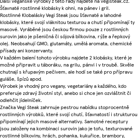
Další veganské výrobky z této řady najdete na vegisteak.cz.
Šťavnaté rostlinné klobásky k ohni, na pánev i gril.
Rostlinné Klobalásky Vegi Steak jsou šťavnaté a lahodné
klobásky, které svojí vláknitou texturou a chutí připomínají ty
masové. Vyráběné jsou českou firmou pouze z rostlinných
surovin jako je pšeničná či sójová bílkovina, rýže a řepkový
olej. Neobsahují GMO, glutamáty, umělá aromata, chemické
přísady ani konzervanty.
V každém balení tohoto výrobku najdete 2 klobásky, které je
možné připravit u táboráku, na grilu, pánvi i v troubě. Skvěle
chutnají s křupavým pečivem, ale hodí se také pro přípravu
guláše, špízů apod.
Výrobek je vhodný pro vegany, vegetariány a každého, kdo
preferuje zdravý životní styl, anebo si chce jen ozvláštnit či
odlehčit jídelníček.
Značka Vegi Steak zahrnuje pestrou nabídku stoprocentně
rostlinných výrobků, které svojí chutí, šťavnatostí i strukturou
připomínají jejich masové alternativy. Samotné receptury
jsou založeny na kombinaci surovin jako je tofu, texturované
rostlinné bílkoviny, hrách, pohanka, kukuřice, brambory,