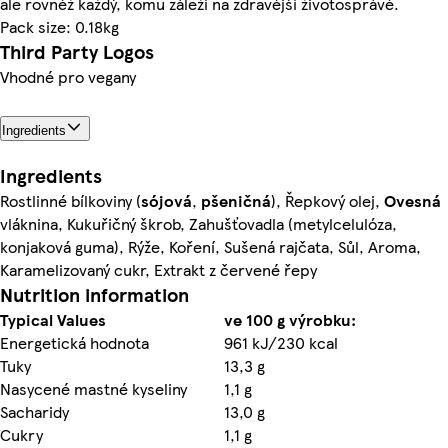
ale rovněž každý, komu záleží na zdravější životosprávě.
Pack size: 0.18kg
Third Party Logos
Vhodné pro vegany
Ingredients
Ingredients
Rostlinné bílkoviny (
sójová
,
pšeničná
), Řepkový olej,
Ovesná
vláknina, Kukuřičný škrob, Zahušťovadla (metylcelulóza,
konjaková guma), Rýže, Koření, Sušená rajčata, Sůl, Aroma,
Karamelizovaný cukr, Extrakt z červené řepy
Nutrition information
Typical Values
ve 100 g výrobku:
Energetická hodnota
961 kJ/230 kcal
Tuky
13,3 g
Nasycené mastné kyseliny
1,1 g
Sacharidy
13,0 g
Cukry
1,1 g