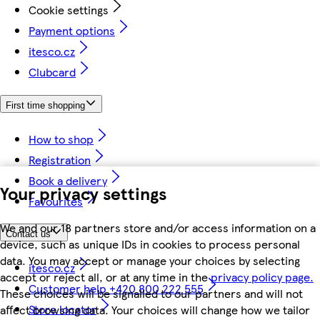
Cookie settings
Payment options
itesco.cz
Clubcard
First time shopping
How to shop
Registration
Book a delivery
Your privacy settings
Favourites
We and our 18 partners store and/or access information on a
Contact us
device, such as unique IDs in cookies to process personal
data. You may accept or manage your choices by selecting
itesco.cz
accept or reject all, or at any time in the
privacy policy page.
Customer help +420 800 222 555
These choices will be signalled to our partners and will not
Store locator
affect browsing data. Your choices will change how we tailor