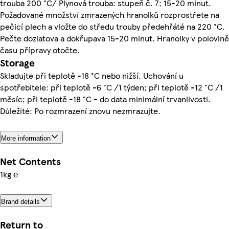
trouba 200 °C/ Plynová trouba: stupeň č. 7; 15-20 minut.
Požadované množství zmrazených hranolků rozprostřete na
pečicí plech a vložte do středu trouby předehřáté na 220 °C.
Pečte dozlatova a dokřupava 15-20 minut. Hranolky v polovině
času přípravy otočte.
Storage
Skladujte při teplotě -18 °C nebo nižší. Uchování u
spotřebitele: při teplotě -6 °C /1 týden; při teplotě -12 °C /1
měsíc; při teplotě -18 °C - do data minimální trvanlivosti.
Důležité: Po rozmrazení znovu nezmrazujte.
More information
Net Contents
1kg ℮
Brand details
Return to