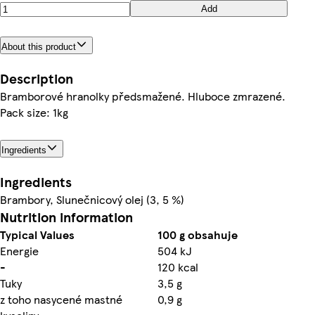
Add
About this product
Description
Bramborové hranolky předsmažené. Hluboce zmrazené.
Pack size: 1kg
Ingredients
Ingredients
Brambory, Slunečnicový olej (3, 5 %)
Nutrition information
Typical Values
100 g obsahuje
Energie
504 kJ
-
120 kcal
Tuky
3,5 g
z toho nasycené mastné
0,9 g