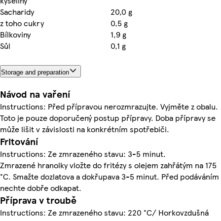
kyseliny
Sacharidy
20,0 g
z toho cukry
0,5 g
Bílkoviny
1,9 g
Sůl
0,1 g
Storage and preparation
Návod na vaření
Instructions: Před přípravou nerozmrazujte. Vyjměte z obalu.
Toto je pouze doporučený postup přípravy. Doba přípravy se
může lišit v závislosti na konkrétním spotřebiči.
Fritování
Instructions: Ze zmrazeného stavu: 3-5 minut.
Zmrazené hranolky vložte do fritézy s olejem zahřátým na 175
°C. Smažte dozlatova a dokřupava 3-5 minut. Před podáváním
nechte dobře odkapat.
Příprava v troubě
Instructions: Ze zmrazeného stavu: 220 °C/ Horkovzdušná