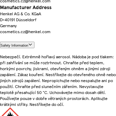
cosmetics.cz@henkel.com
Manufacturer Address
Henkel AG & Co. KGaA
D-40191 Düsseldorf
Germany
cosmetics.cz@henkel.com
Safety Information
Nebezpečí. Extrémně hořlavý aerosol. Nádoba je pod tlakem:
při zahřívání se může roztrhnout. Chraňte před teplem,
horkými povrchy, jiskrami, otevřeným ohněm a jinými zdroji
zapálení. Zákaz kouření. Nestříkejte do otevřeného ohně nebo
jiných zdrojů zapálení. Nepropichujte nebo nespalujte ani po
použití. Chraňte před slunečním zářením. Nevystavujte
teplotě přesahující 50 °C. Uchovávejte mimo dosah dětí.
Používejte pouze v dobře větraných prostorách. Aplikujte
krátkými střiky. Nestříkejte do očí.