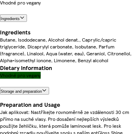
Vhodné pro vegany
Ingredients
Ingredients
Butane, Isododecane, Alcohol denat., Caprylic/capric
triglyceride, Dicaprylyl carbonate, Isobutane, Parfum
(fragrance), Linalool, Aqua (water, eau), Geraniol, Citronellol,
Alpha-isomethyl ionone, Limonene, Benzyl alcohol
Dietary information
Vhodné pro vegany
Storage and preparation
Preparation and Usage
Jak aplikovat: Nastříkejte rovnoměrně ze vzdálenosti 30 cm
přímo na suché vlasy. Pro dosažení nejlepších výsledků
použijte žehličku, která pomůže laminovat lesk. Pro lesk
podobný zrcadlu používejte spolu s naším gotGloss Shine