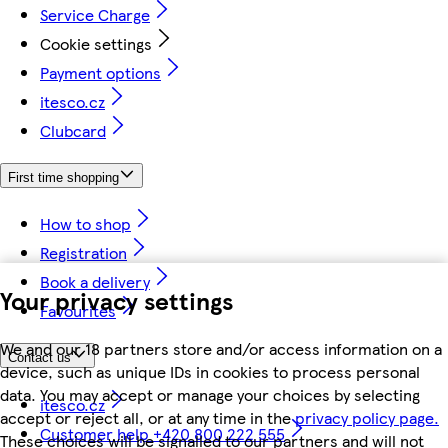
Service Charge
Cookie settings
Payment options
itesco.cz
Clubcard
First time shopping
How to shop
Registration
Book a delivery
Your privacy settings
Favourites
We and our 18 partners store and/or access information on a
Contact us
device, such as unique IDs in cookies to process personal
data. You may accept or manage your choices by selecting
itesco.cz
accept or reject all, or at any time in the
privacy policy page.
Customer help +420 800 222 555
These choices will be signalled to our partners and will not