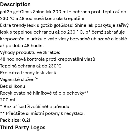
Description
got2b gotGloss Shine lak 200 ml - ochrana proti teplu až do
230 °C a 48hodinová kontrola krepatění
Extra trendy lesk s got2b gotGloss! Shine lak poskytuje zářivý
lesk s tepelnou ochranou až do 230 ° C, přičemž zabraňuje
krepovatění a udržuje vaše vlasy bezvadně uhlazené a lesklé
až po dobu 48 hodin.
Výhody produktu ve zkratce:
48 hodinová kontrola proti krepovatění vlasů
Tepelná ochrana až do 230°C
Pro extra trendy lesk vlasů
Veganské složení*
Bez silikonu
Recyklovatelné hliníkové tělo plechovky**
200 ml
* Bez přísad živočišného původu
** Přečtěte si místní pokyny k recyklaci.
Pack size: 0.2l
Third Party Logos