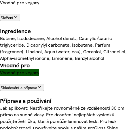
Vhodné pro vegany
Složení
Ingredience
Butane, Isododecane, Alcohol denat., Caprylic/capric
triglyceride, Dicaprylyl carbonate, Isobutane, Parfum
(fragrance), Linalool, Aqua (water, eau), Geraniol, Citronellol,
Alpha-isomethyl ionone, Limonene, Benzyl alcohol
Vhodné pro
Vhodné pro vegany
Skladování a příprava
Příprava a používání
Jak aplikovat: Nastříkejte rovnoměrně ze vzdálenosti 30 cm
přímo na suché vlasy. Pro dosažení nejlepších výsledků
použijte žehličku, která pomůže laminovat lesk. Pro lesk
podobný zrcadlu používejte spolu s naším gotGloss Shine