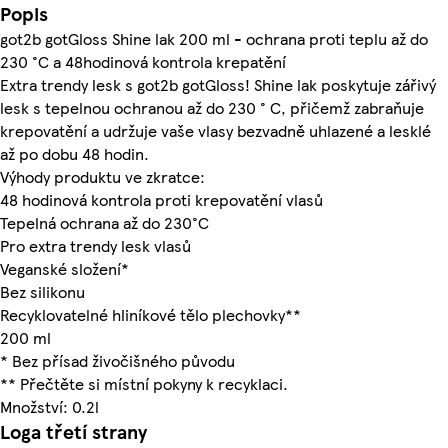
Popis
got2b gotGloss Shine lak 200 ml - ochrana proti teplu až do
230 °C a 48hodinová kontrola krepatění
Extra trendy lesk s got2b gotGloss! Shine lak poskytuje zářivý
lesk s tepelnou ochranou až do 230 ° C, přičemž zabraňuje
krepovatění a udržuje vaše vlasy bezvadně uhlazené a lesklé
až po dobu 48 hodin.
Výhody produktu ve zkratce:
48 hodinová kontrola proti krepovatění vlasů
Tepelná ochrana až do 230°C
Pro extra trendy lesk vlasů
Veganské složení*
Bez silikonu
Recyklovatelné hliníkové tělo plechovky**
200 ml
* Bez přísad živočišného původu
** Přečtěte si místní pokyny k recyklaci.
Množství: 0.2l
Loga třetí strany