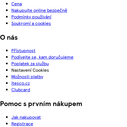
Cena
Nakupujte online bezpečně
Podmínky používání
Soukromí a cookies
O nás
Přístupnost
Podívejte se, kam doručujeme
Poplatek za službu
Nastavení Cookies
Možnosti platby
itesco.cz
Clubcard
Pomoc s prvním nákupem
Jak nakupovat
Registrace