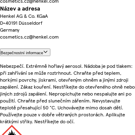
cosmetics.cz@henkel.com
Název a adresa
Henkel AG & Co. KGaA
D-40191 Düsseldorf
Germany
cosmetics.cz@henkel.com
Bezpečnostní informace
Nebezpečí. Extrémně hořlavý aerosol. Nádoba je pod tlakem:
při zahřívání se může roztrhnout. Chraňte před teplem,
horkými povrchy, jiskrami, otevřeným ohněm a jinými zdroji
zapálení. Zákaz kouření. Nestříkejte do otevřeného ohně nebo
jiných zdrojů zapálení. Nepropichujte nebo nespalujte ani po
použití. Chraňte před slunečním zářením. Nevystavujte
teplotě přesahující 50 °C. Uchovávejte mimo dosah dětí.
Používejte pouze v dobře větraných prostorách. Aplikujte
krátkými střiky. Nestříkejte do očí.