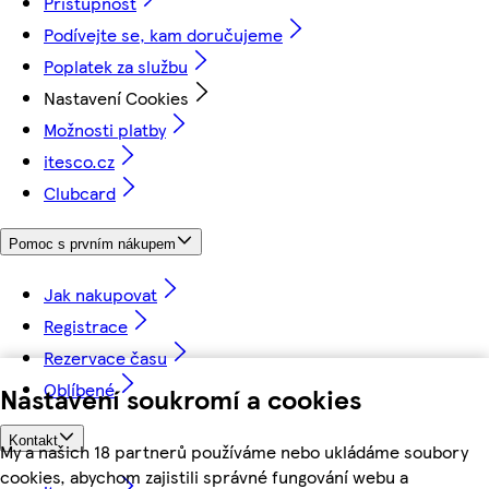
Přístupnost
Podívejte se, kam doručujeme
Poplatek za službu
Nastavení Cookies
Možnosti platby
itesco.cz
Clubcard
Pomoc s prvním nákupem
Jak nakupovat
Registrace
Rezervace času
Oblíbené
Nastavení soukromí a cookies
Kontakt
My a našich 18 partnerů používáme nebo ukládáme soubory
cookies, abychom zajistili správné fungování webu a