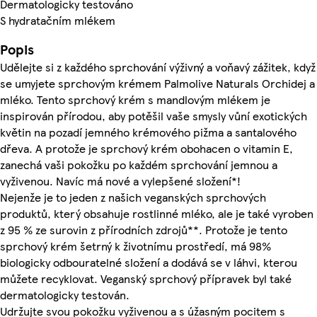
Dermatologicky testováno
S hydratačním mlékem
Popis
Udělejte si z každého sprchování výživný a voňavý zážitek, když
se umyjete sprchovým krémem Palmolive Naturals Orchidej a
mléko. Tento sprchový krém s mandlovým mlékem je
inspirován přírodou, aby potěšil vaše smysly vůní exotických
květin na pozadí jemného krémového pižma a santalového
dřeva. A protože je sprchový krém obohacen o vitamin E,
zanechá vaši pokožku po každém sprchování jemnou a
vyživenou. Navíc má nové a vylepšené složení*!
Nejenže je to jeden z našich veganských sprchových
produktů, který obsahuje rostlinné mléko, ale je také vyroben
z 95 % ze surovin z přírodních zdrojů**. Protože je tento
sprchový krém šetrný k životnímu prostředí, má 98%
biologicky odbouratelné složení a dodává se v láhvi, kterou
můžete recyklovat. Veganský sprchový přípravek byl také
dermatologicky testován.
Udržujte svou pokožku vyživenou a s úžasným pocitem s