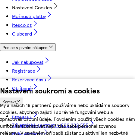
Nastavení Cookies
Možnosti platby
itesco.cz
Clubcard
Pomoc s prvním nákupem
Jak nakupovat
Registrace
Rezervace času
Oblíbené
Nastavení soukromí a cookies
Kontakt
My a našich 18 partnerů používáme nebo ukládáme soubory
cookies, abychom zajistili správné fungování webu a
itesco.cz
zpracovali osobní údaje. Povolením použití všech cookies nám
Zákaznické centrum - 800 222 555
umožníte zobrazovat například také personalizovanou
reklamu. V opačném případě zůstanou aktivní jen nezbytné
Naše obchody