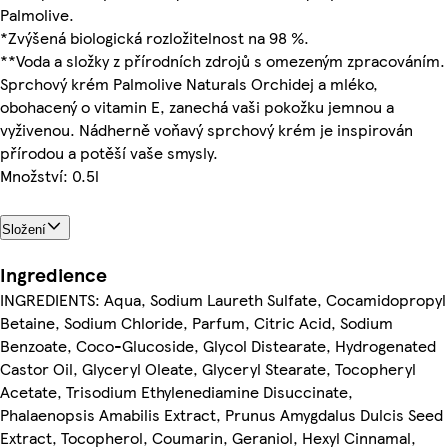
Palmolive.
*Zvýšená biologická rozložitelnost na 98 %.
**Voda a složky z přírodních zdrojů s omezeným zpracováním.
Sprchový krém Palmolive Naturals Orchidej a mléko,
obohacený o vitamin E, zanechá vaši pokožku jemnou a
vyživenou. Nádherně voňavý sprchový krém je inspirován
přírodou a potěší vaše smysly.
Množství: 0.5l
Složení
Ingredience
INGREDIENTS: Aqua, Sodium Laureth Sulfate, Cocamidopropyl
Betaine, Sodium Chloride, Parfum, Citric Acid, Sodium
Benzoate, Coco-Glucoside, Glycol Distearate, Hydrogenated
Castor Oil, Glyceryl Oleate, Glyceryl Stearate, Tocopheryl
Acetate, Trisodium Ethylenediamine Disuccinate,
Phalaenopsis Amabilis Extract, Prunus Amygdalus Dulcis Seed
Extract, Tocopherol, Coumarin, Geraniol, Hexyl Cinnamal,