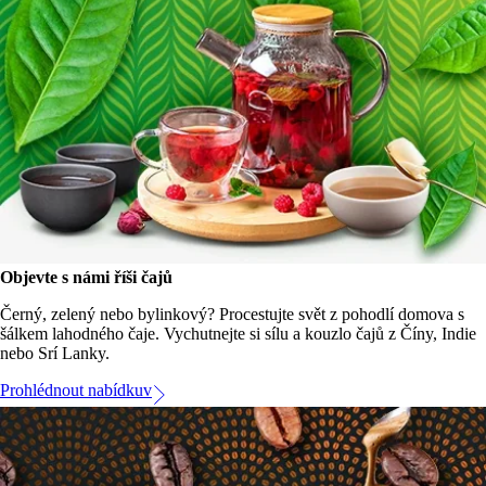
Objevte s námi říši čajů
Černý, zelený nebo bylinkový? Procestujte svět z pohodlí domova s
šálkem lahodného čaje. Vychutnejte si sílu a kouzlo čajů z Číny, Indie
nebo Srí Lanky.
Prohlédnout nabídkuv