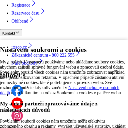
Registrace
Rezervace času
Oblíbené
Kontakt
itesco.cz
Nastavení soukromí a cookies
Zákaznické centrum - 800 222 555
My a našich 18 partnerů používáme nebo ukládáme soubory cookies,
Naše obchody
abychom zajistili správné fungování webu a zpracovali osobní údaje.
Povolením použití všech cookies nám umožníte zobrazovat například
followUs
také personalizovanou reklamu. V opačném případě zůstanou aktivní
jen nezbytné cookies, které potřebujeme k provozu webu. Své
rozhodnutí můžete kdykoliv změnit v
Nastavení ochrany osobních
údajů
nebo kliknutím na odkaz Soukromí a cookies v patičce webu.
My a naši partneři zpracováváme údaje z
následujících důvodů
Povolením souborů cookies nám umožníte měřit efektivitu
zobrazeného obsahu a reklamy, vytvářet uživatelské statistiky, ukládat