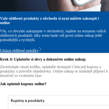
Vaše oblíbené produkty z obchodu si nyní můžete zakoupit i
online
Vše, co obvykle nakupujete v obchodech, najdete na seznamu vašich
oblíbených produktů- díky tomu bude váš první online nákup ještě
pohodlnější a rychlejší.
Ukázat oblíbené položky
Krok 4: Uplatněte si slevy a dokončete online nákup
Zkontrolujte obsah košíku, uplatněte dostupné Clubcard kupony a
poukázky a potvrďte objednávku. Online nákup se následně připraví k
doručení ve zvoleném čase.
Jak uplatnit kupony online?