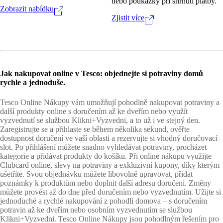
nebo poukázky při shrnutí platby.
Zobrazit nabídku
Zjistit více
Jak nakupovat online v Tesco: objednejte si potraviny domů
rychle a jednoduše.
Tesco Online Nákupy vám umožňují pohodlně nakupovat potraviny a
další produkty online s doručením až ke dveřím nebo využít
vyzvednutí se službou Klikni+Vyzvedni, a to už i ve stejný den.
Zaregistrujte se a přihlaste se během několika sekund, ověřte
dostupnost doručení ve vaší oblasti a rezervujte si vhodný doručovací
slot. Po přihlášení můžete snadno vyhledávat potraviny, procházet
kategorie a přidávat produkty do košíku. Při online nákupu využijte
Clubcard online, slevy na potraviny a exkluzivní kupony, díky kterým
ušetříte. Svou objednávku můžete libovolně upravovat, přidat
poznámky k produktům nebo doplnit další adresu doručení. Změny
můžete provést až do dne před doručením nebo vyzvednutím. Užijte si
jednoduché a rychlé nakupování z pohodlí domova – s doručením
potravin až ke dveřím nebo osobním vyzvednutím se službou
Klikni+Vyzvedni. Tesco Online Nákupy jsou pohodlným řešením pro