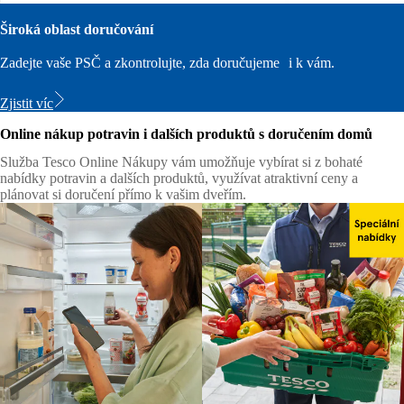
Široká oblast doručování
Zadejte vaše PSČ a zkontrolujte, zda doručujeme i k vám.
Zjistit víc
Online nákup potravin i dalších produktů s doručením domů
Služba Tesco Online Nákupy vám umožňuje vybírat si z bohaté
nabídky potravin a dalších produktů, využívat atraktivní ceny a
plánovat si doručení přímo k vašim dveřím.