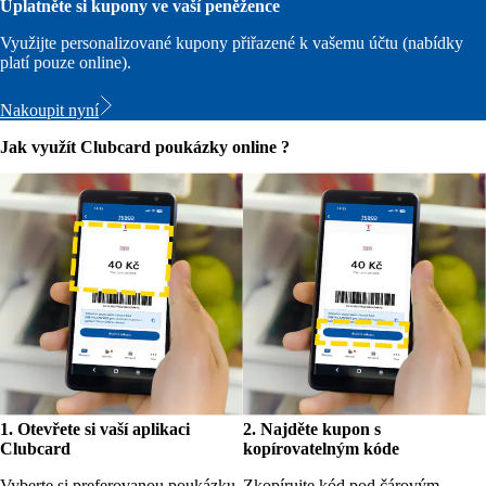
Uplatněte si kupony ve vaší peněžence
Využijte personalizované kupony přiřazené k vašemu účtu (nabídky
platí pouze online).
Nakoupit nyní
Jak využít Clubcard poukázky online ?
1. Otevřete si vaší aplikaci
2. Najděte kupon s
Clubcard
kopírovatelným kóde
Vyberte si preferovanou poukázku.
Zkopírujte kód pod čárovým