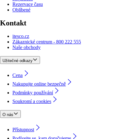
Rezervace času
Oblíbené
Kontakt
itesco.cz
Zákaznické centrum - 800 222 555
Naše obchody
Užitečné odkazy
Cena
Nakupujte online bezpečně
Podmínky používání
Soukromí a cookies
O nás
Přístupnost
Podívejte se, kam doručujeme