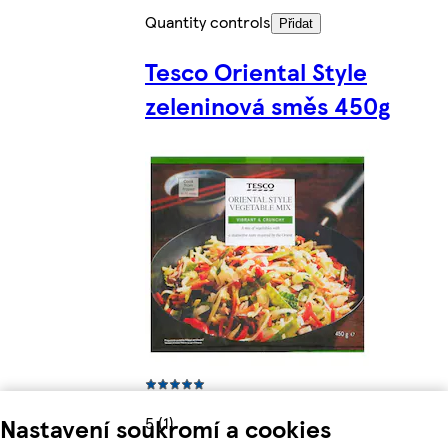
Quantity controls
Přidat
Tesco Oriental Style
zeleninová směs 450g
5 (1)
Nastavení soukromí a cookies