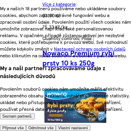
Více z kategorie
My a našich 18 partnerů používáme nebo ukládáme soubory
cookies, abychom zajistili správné fungování webu a
33,90 Kč
zpracovali osobní údaje. Povolením použití všech cookies nám
75,33 Kč/kg
umožníte zobrazovat například také personalizovanou
reklamu. V opačném případě zůstanou aktivní jen nezbytné
Quantity controls
Přidat
cookies, které potřebujeme k provozu webu. Své rozhodnutí
můžete kdykoliv změnit v
Nastavení ochrany osobních údajů
Nowaco Premium rybí
nebo kliknutím na odkaz Soukromí a cookies v patičce webu.
prsty 10 ks 250g
My a naši partneři zpracováváme údaje z
následujících důvodů
Povolením souborů cookies nám umožníte měřit efektivitu
zobrazeného obsahu a reklamy, vytvářet uživatelské statistiky,
ukládat nebo přistupovat k informacím ve vašem zařízení,
používat přesná data o poloze a identifikovat vaše zařízení.
Seznam partnerů.
Přijmout vše
Odmítnout vše
Vlastní nastavení