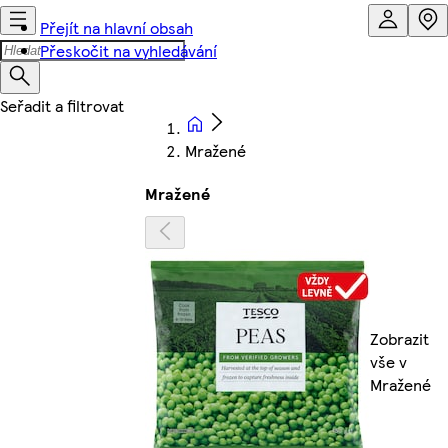
Přejít na hlavní obsah
Přeskočit na vyhledávání
Mražené
Mražené
Zobrazit
vše v
Mražené