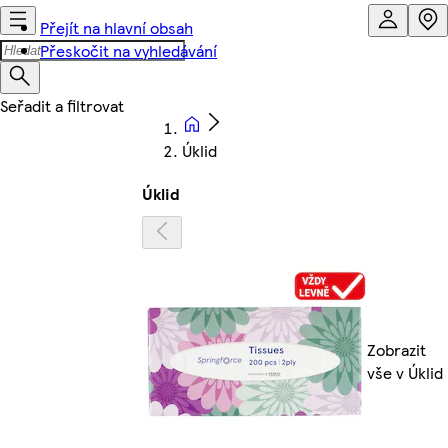
Přejít na hlavní obsah
Přeskočit na vyhledávání
Úklid
Úklid
Zobrazit
vše v Úklid