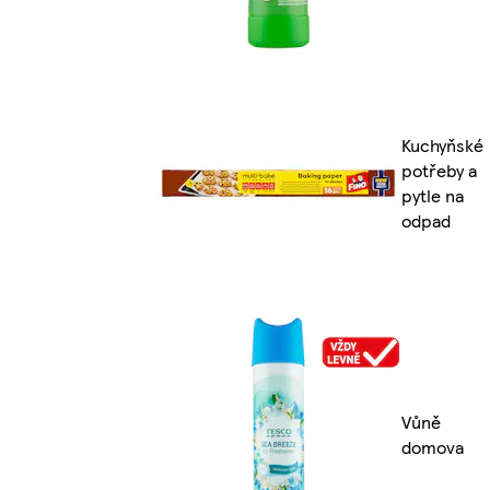
Kuchyňské
potřeby a
pytle na
odpad
Vůně
domova