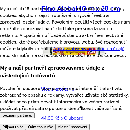
Fino Alobal 10 m x 28 cm
My a našich 18 partnerů používáme nebo ukládáme soubory
cookies, abychom zajistili správné fungování webu a
zpracovali osobní údaje. Povolením použití všech cookies nám
umožníte zobrazovat například také personalizovanou
reklamu. V opačném případě zůstanou aktivní jen nezbytné
cookies, které potřebujeme k provozu webu. Své rozhodnutí
můžete kdykoliv změnit v
Nastavení ochrany osobních údajů
nebo kliknutím na odkaz Soukromí a cookies v patičce webu.
My a naši partneři zpracováváme údaje z
následujících důvodů
Povolením souborů cookies nám umožníte měřit efektivitu
Více z kategorie
zobrazeného obsahu a reklamy, vytvářet uživatelské statistiky,
ukládat nebo přistupovat k informacím ve vašem zařízení,
používat přesná data o poloze a identifikovat vaše zařízení.
Seznam partnerů.
44,90 Kč s Clubcard
Přijmout vše
Odmítnout vše
Vlastní nastavení
(44,90 Kč/kus)