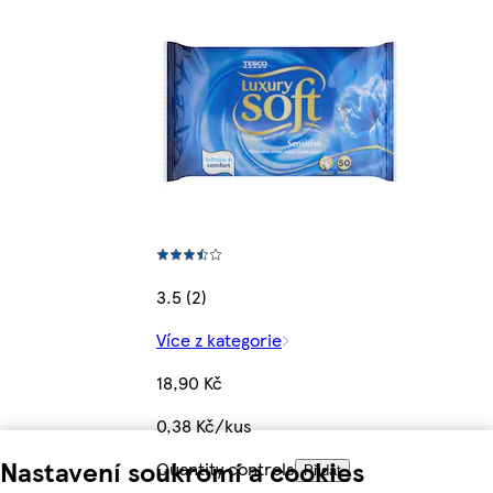
3.5 (2)
Více z kategorie
18,90 Kč
0,38 Kč/kus
Nastavení soukromí a cookies
Quantity controls
Přidat