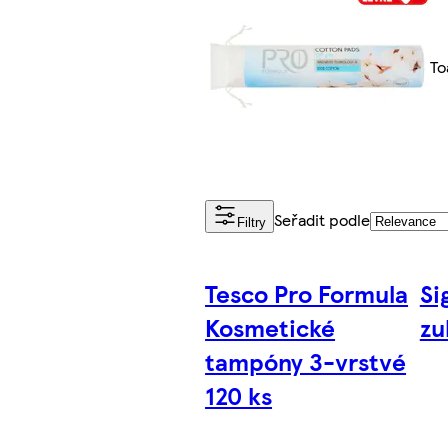
To
Seřadit podle
Filtry
Tesco Pro Formula
Si
Kosmetické
zu
tampóny 3-vrstvé
120 ks