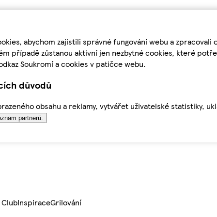
kies, abychom zajistili správné fungování webu a zpracovali 
ém případě zůstanou aktivní jen nezbytné cookies, které pot
odkaz Soukromí a cookies v patičce webu.
ících důvodů
azeného obsahu a reklamy, vytvářet uživatelské statistiky, uk
znam partnerů.
 Club
Inspirace
Grilování