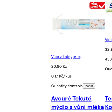
Víc
32,
Více z kategorie
438
20,90 Kč
Qua
0,17 Kč/kus
Quantity controls
Přidat
Avouré Tekuté
Te
mýdlo s vůní mléka
Ko