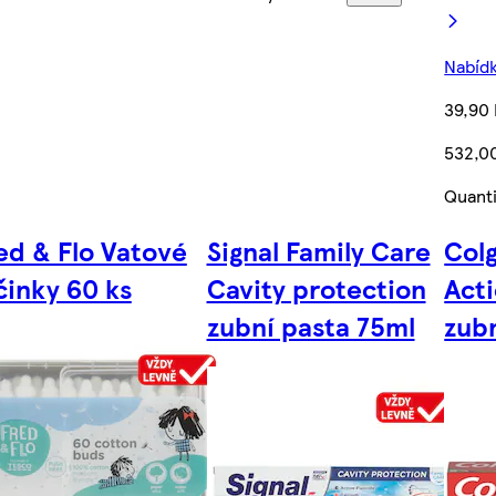
Nabídk
39,90 
532,00
Quanti
ed & Flo Vatové
Signal Family Care
Colg
činky 60 ks
Cavity protection
Acti
zubní pasta 75ml
zubn