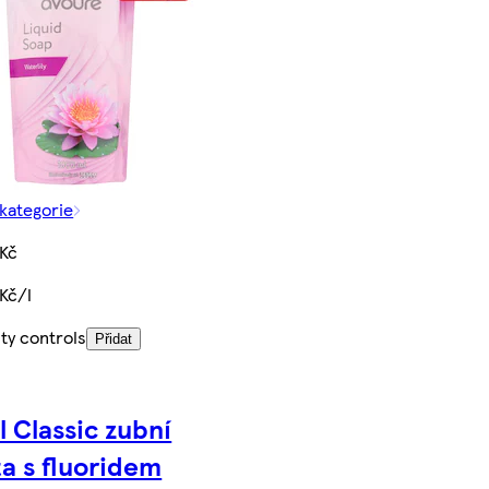
 kategorie
 Kč
Kč/l
ty controls
Přidat
 Classic zubní
a s fluoridem