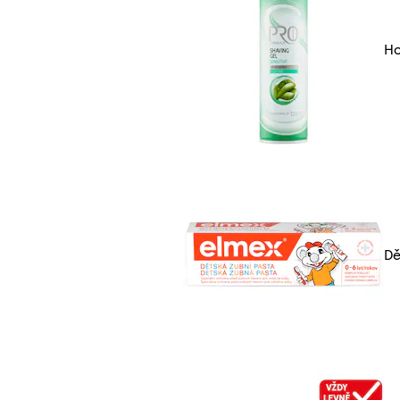
Ho
Dě