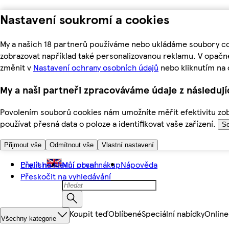
Nastavení soukromí a cookies
My a našich 18 partnerů používáme nebo ukládáme soubory coo
zobrazovat například také personalizovanou reklamu. V opačn
změnit v
Nastavení ochrany osobních údajů
nebo kliknutím na 
My a naši partneři zpracováváme údaje z následuj
Povolením souborů cookies nám umožníte měřit efektivitu zobr
používat přesná data o poloze a identifikovat vaše zařízení.
Se
Přijmout vše
Odmítnout vše
Vlastní nastavení
Přejít na hlavní obsah
English
Můj první nákup
Nápověda
Přeskočit na vyhledávání
Koupit teď
Oblíbené
Speciální nabídky
Online
Všechny kategorie