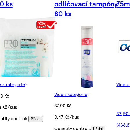
0 ks
odličovací tampóny
75m
80 ks
e z kategorie
Více z
Více z kategorie
90 Kč
37,90 Kč
8 Kč/kus
32,90 
0,47 Kč/kus
ntity controls
Přidat
(438,6
Quantity controls
Přidat