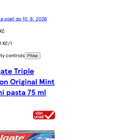
a platí do 10. 8. 2026
Kč
 Kč/l
ty controls
Přidat
ate Triple
on Original Mint
í pasta 75 ml