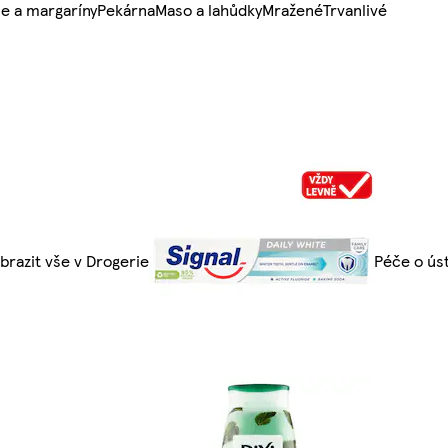
e a margaríny
Pekárna
Maso a lahůdky
Mražené
Trvanlivé
brazit vše v Drogerie
Péče o ús