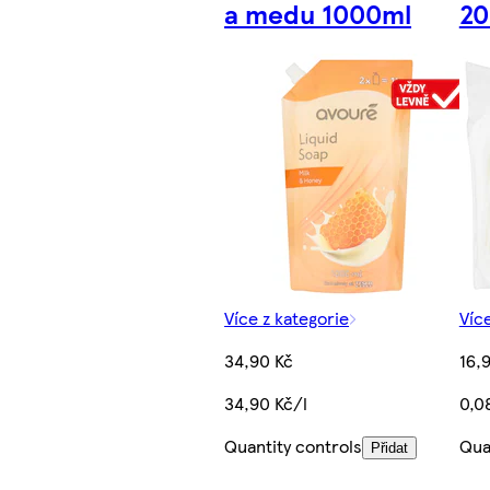
a medu 1000ml
20
Více z kategorie
Víc
34,90 Kč
16,
34,90 Kč/l
0,0
Quantity controls
Qua
Přidat