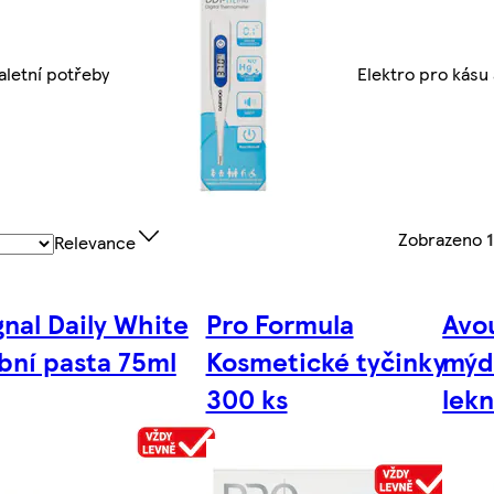
aletní potřeby
Elektro pro kásu 
Zobrazeno
Relevance
gnal Daily White
Pro Formula
Avo
bní pasta 75ml
Kosmetické tyčinky
mýdl
300 ks
lek