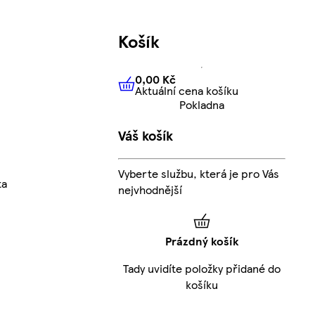
Košík
0,00 Kč
Aktuální cena košíku
0,00 Kč
Aktuální cena košíku
Pokladna
Váš košík
Vyberte službu, která je pro Vás
ta
nejvhodnější
Prázdný košík
Tady uvidíte položky přidané do
košíku