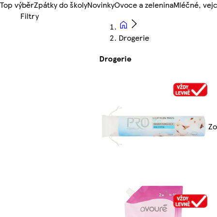
Top výběr
Zpátky do školy
Novinky
Ovoce a zelenina
Mléčné, vejc
Drogerie
Drogerie
Zo