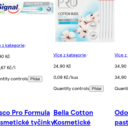
e z kategorie
Více z kategorie
Více z
90 Kč
24,90 Kč
34,90
,67 Kč/l
0,08 Kč/kus
34,90 
ntity controls
Přidat
Quantity controls
Quanti
Přidat
sco Pro Formula
Bella Cotton
Odol
smetické tyčinky
Kosmetické
past