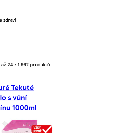
a zdraví
1 až 24
z
1 992
produktů
uré Tekuté
o s vůní
nínu 1000ml