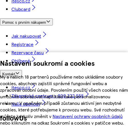
itesco.cz
Clubcard
Pomoc s prvním nákupem
Jak nakupovat
Registrace
Rezervace času
Oblíbené
Nastavení soukromí a cookies
Kontakt
My a našich 18 partnerů používáme nebo ukládáme soubory
cookies, abychom zajistili správné fungování webu a
itesco.cz
zpracovali osobní údaje. Povolením použití všech cookies nám
Zákaznické centrum - 800 222 555
umožníte zobrazovat například také personalizovanou
reklamu. V opačném případě zůstanou aktivní jen nezbytné
Naše obchody
cookies, které potřebujeme k provozu webu. Své rozhodnutí
můžete kdykoliv změnit v
Nastavení ochrany osobních údajů
followUs
nebo kliknutím na odkaz Soukromí a cookies v patičce webu.