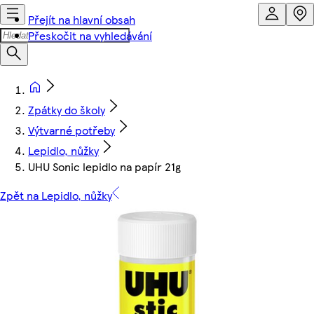
Přejít na hlavní obsah
Přeskočit na vyhledávání
Zpátky do školy
Výtvarné potřeby
Lepidlo, nůžky
UHU Sonic lepidlo na papír 21g
Zpět na Lepidlo, nůžky