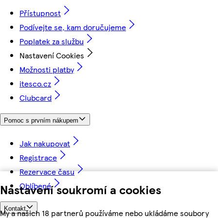
Přístupnost
Podívejte se, kam doručujeme
Poplatek za službu
Nastavení Cookies
Možnosti platby
itesco.cz
Clubcard
Pomoc s prvním nákupem
Jak nakupovat
Registrace
Rezervace času
Oblíbené
Nastavení soukromí a cookies
Kontakt
My a našich 18 partnerů používáme nebo ukládáme soubory