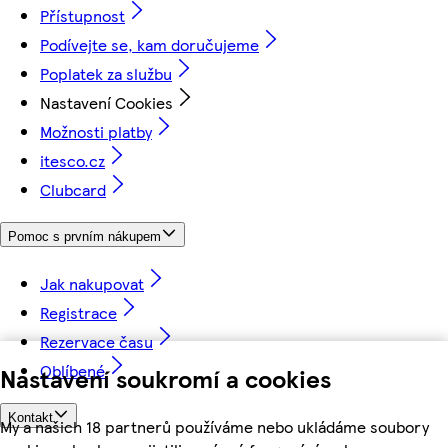
Přístupnost
Podívejte se, kam doručujeme
Poplatek za službu
Nastavení Cookies
Možnosti platby
itesco.cz
Clubcard
Pomoc s prvním nákupem
Jak nakupovat
Registrace
Rezervace času
Oblíbené
Nastavení soukromí a cookies
Kontakt
My a našich 18 partnerů používáme nebo ukládáme soubory