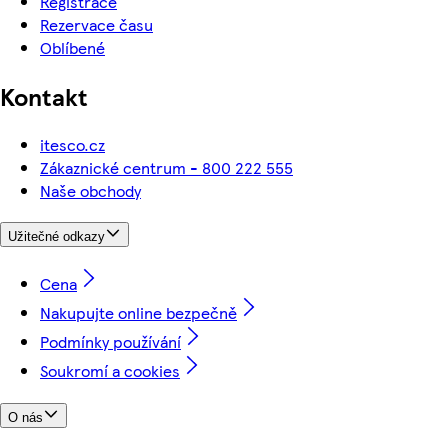
Registrace
Rezervace času
Oblíbené
Kontakt
itesco.cz
Zákaznické centrum - 800 222 555
Naše obchody
Užitečné odkazy
Cena
Nakupujte online bezpečně
Podmínky používání
Soukromí a cookies
O nás