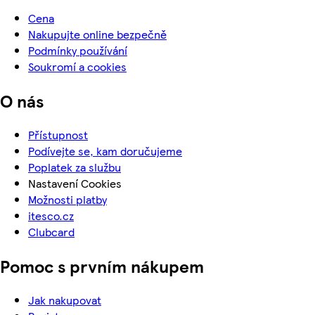
Cena
Nakupujte online bezpečně
Podmínky používání
Soukromí a cookies
O nás
Přístupnost
Podívejte se, kam doručujeme
Poplatek za službu
Nastavení Cookies
Možnosti platby
itesco.cz
Clubcard
Pomoc s prvním nákupem
Jak nakupovat