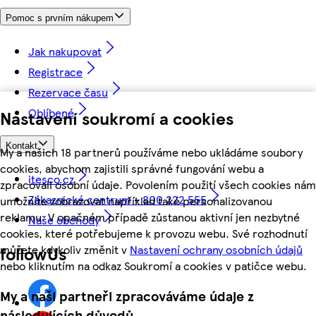
Pomoc s prvním nákupem
Jak nakupovat
Registrace
Rezervace času
Oblíbené
Nastavení soukromí a cookies
Kontakt
My a našich 18 partnerů používáme nebo ukládáme soubory
cookies, abychom zajistili správné fungování webu a
itesco.cz
zpracovali osobní údaje. Povolením použití všech cookies nám
Zákaznické centrum - 800 222 555
umožníte zobrazovat například také personalizovanou
reklamu. V opačném případě zůstanou aktivní jen nezbytné
Naše obchody
cookies, které potřebujeme k provozu webu. Své rozhodnutí
můžete kdykoliv změnit v
Nastavení ochrany osobních údajů
followUs
nebo kliknutím na odkaz Soukromí a cookies v patičce webu.
My a naši partneři zpracováváme údaje z
následujících důvodů