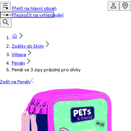
Přejít na hlavní obsah
Přeskočit na vyhledávání
Zpátky do školy
Výbava
Penály
Penál se 3 zipy prázdný pro dívky
Zpět na Penály