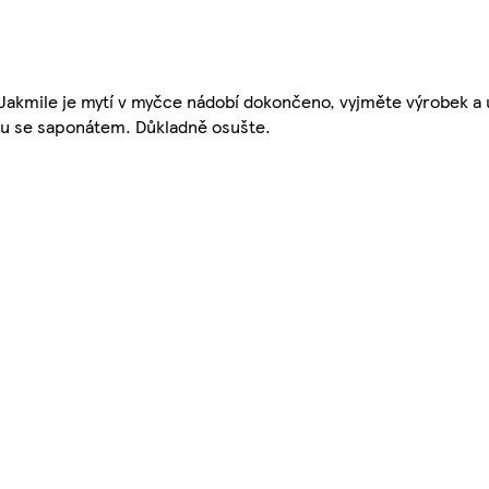
akmile je mytí v myčce nádobí dokončeno, vyjměte výrobek a 
du se saponátem. Důkladně osušte.