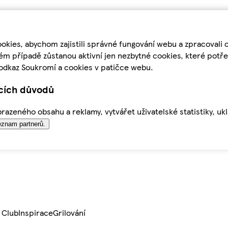
kies, abychom zajistili správné fungování webu a zpracovali 
ém případě zůstanou aktivní jen nezbytné cookies, které pot
odkaz Soukromí a cookies v patičce webu.
ících důvodů
azeného obsahu a reklamy, vytvářet uživatelské statistiky, uk
znam partnerů.
 Club
Inspirace
Grilování