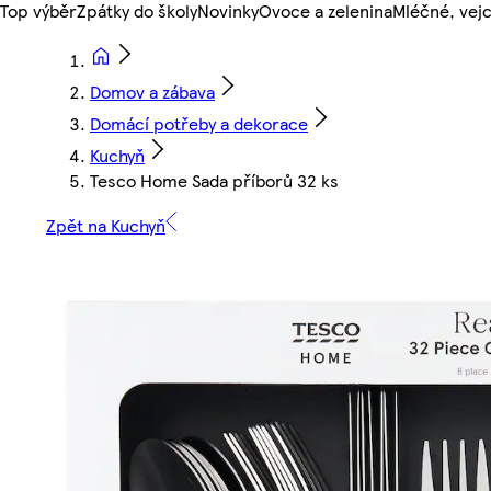
Top výběr
Zpátky do školy
Novinky
Ovoce a zelenina
Mléčné, vejc
Domov a zábava
Domácí potřeby a dekorace
Kuchyň
Tesco Home Sada příborů 32 ks
Zpět na Kuchyň