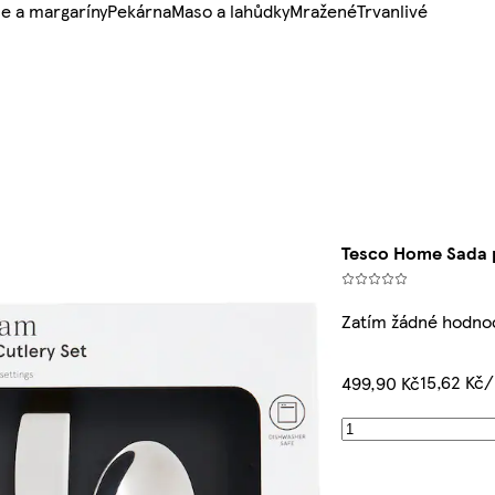
e a margaríny
Pekárna
Maso a lahůdky
Mražené
Trvanlivé
Tesco Home Sada p
Zatím žádné hodno
15,62 Kč
499,90 Kč