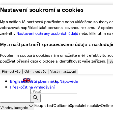
Nastavení soukromí a cookies
My a našich 18 partnerů používáme nebo ukládáme soubory coo
zobrazovat například také personalizovanou reklamu. V opačn
změnit v
Nastavení ochrany osobních údajů
nebo kliknutím na 
My a naši partneři zpracováváme údaje z následuj
Povolením souborů cookies nám umožníte měřit efektivitu zobr
používat přesná data o poloze a identifikovat vaše zařízení.
Se
Přijmout vše
Odmítnout vše
Vlastní nastavení
Přejít na hlavní obsah
English
Můj první nákup
Nápověda
Přeskočit na vyhledávání
Koupit teď
Oblíbené
Speciální nabídky
Online
Všechny kategorie