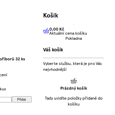
Košík
0,00 Kč
Aktuální cena košíku
0,00 Kč
Aktuální cena košíku
Pokladna
Váš košík
říborů 32 ks
Vyberte službu, která je pro Vás
nejvhodnější
cení
Prázdný košík
/kus
Tady uvidíte položky přidané do
Přidat
košíku