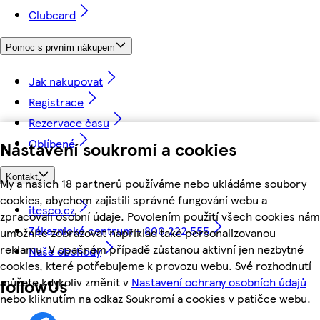
Clubcard
Pomoc s prvním nákupem
Jak nakupovat
Registrace
Rezervace času
Oblíbené
Nastavení soukromí a cookies
Kontakt
My a našich 18 partnerů používáme nebo ukládáme soubory
cookies, abychom zajistili správné fungování webu a
itesco.cz
zpracovali osobní údaje. Povolením použití všech cookies nám
Zákaznické centrum - 800 222 555
umožníte zobrazovat například také personalizovanou
reklamu. V opačném případě zůstanou aktivní jen nezbytné
Naše obchody
cookies, které potřebujeme k provozu webu. Své rozhodnutí
můžete kdykoliv změnit v
Nastavení ochrany osobních údajů
followUs
nebo kliknutím na odkaz Soukromí a cookies v patičce webu.