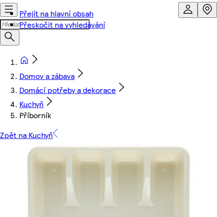
Přejít na hlavní obsah
Přeskočit na vyhledávání
Domov a zábava
Domácí potřeby a dekorace
Kuchyň
Příborník
Zpět na Kuchyň