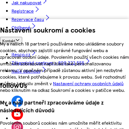
Jak nakupovat
Registrace
Rezervace času
Oblíbené
Nastavení soukromí a cookies
Kontakt
My a našich 18 partnerů používáme nebo ukládáme soubory
cookies, abychom zajistili správné fungování webu a
itesco.cz
zpracovali osobní údaje. Povolením použití všech cookies nám
Zákaznické centrum - 800 222 555
umožníte zobrazovat například také personalizovanou
reklamu. V opačném případě zůstanou aktivní jen nezbytné
Naše obchody
cookies, které potřebujeme k provozu webu. Své rozhodnutí
můžete kdykoliv změnit v
Nastavení ochrany osobních údajů
followUs
nebo kliknutím na odkaz Soukromí a cookies v patičce webu.
My a naši partneři zpracováváme údaje z
následujících důvodů
Povolením souborů cookies nám umožníte měřit efektivitu