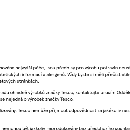
nována nejvyšší péče, jsou předpisy pro výrobu potravin neust
etetických informací a alergenů. Vždy byste si měli přečíst eti
etových stránkách.
 radu ohledně výrobků značky Tesco, kontaktujte prosím Odděl
se nejedná o výrobek značky Tesco.
ualizovány, Tesco nemůže přijmout odpovědnost za jakékoliv ne
a nemohou být jakkoliv reprodukovány bez předchozího souhla