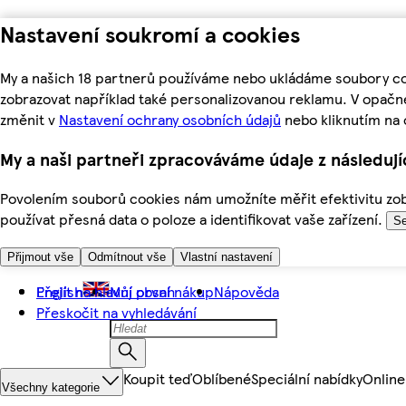
Nastavení soukromí a cookies
My a našich 18 partnerů používáme nebo ukládáme soubory coo
zobrazovat například také personalizovanou reklamu. V opačn
změnit v
Nastavení ochrany osobních údajů
nebo kliknutím na 
My a naši partneři zpracováváme údaje z následuj
Povolením souborů cookies nám umožníte měřit efektivitu zobr
používat přesná data o poloze a identifikovat vaše zařízení.
Se
Přijmout vše
Odmítnout vše
Vlastní nastavení
Přejít na hlavní obsah
English
Můj první nákup
Nápověda
Přeskočit na vyhledávání
Koupit teď
Oblíbené
Speciální nabídky
Online
Všechny kategorie