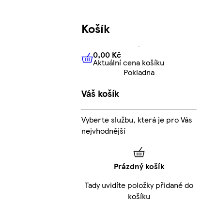
Košík
0,00 Kč
Aktuální cena košíku
0,00 Kč
Aktuální cena košíku
Pokladna
Váš košík
Vyberte službu, která je pro Vás
nejvhodnější
Prázdný košík
Tady uvidíte položky přidané do
košíku