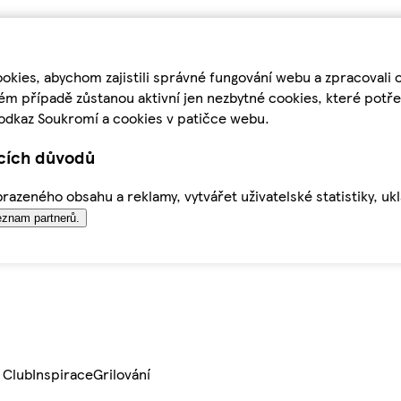
kies, abychom zajistili správné fungování webu a zpracovali 
ém případě zůstanou aktivní jen nezbytné cookies, které pot
odkaz Soukromí a cookies v patičce webu.
ících důvodů
azeného obsahu a reklamy, vytvářet uživatelské statistiky, uk
znam partnerů.
 Club
Inspirace
Grilování