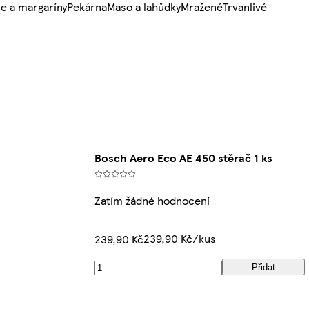
e a margaríny
Pekárna
Maso a lahůdky
Mražené
Trvanlivé
Bosch Aero Eco AE 450 stěrač 1 ks
Zatím žádné hodnocení
239,90 Kč/kus
239,90 Kč
Přidat