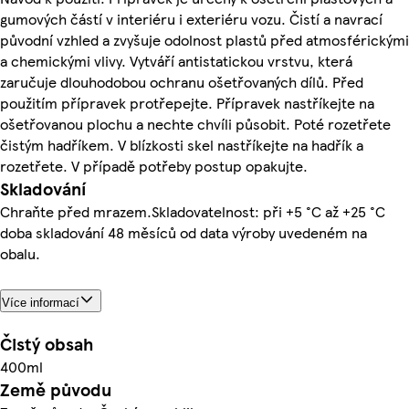
gumových částí v interiéru i exteriéru vozu. Čistí a navrací
původní vzhled a zvyšuje odolnost plastů před atmosférickými
a chemickými vlivy. Vytváří antistatickou vrstvu, která
zaručuje dlouhodobou ochranu ošetřovaných dílů. Před
použitím přípravek protřepejte. Přípravek nastříkejte na
ošetřovanou plochu a nechte chvíli působit. Poté rozetřete
čistým hadříkem. V blízkosti skel nastříkejte na hadřík a
rozetřete. V případě potřeby postup opakujte.
Skladování
Chraňte před mrazem.Skladovatelnost: při +5 °C až +25 °C
doba skladování 48 měsíců od data výroby uvedeném na
obalu.
Více informací
Čistý obsah
400ml
Země původu