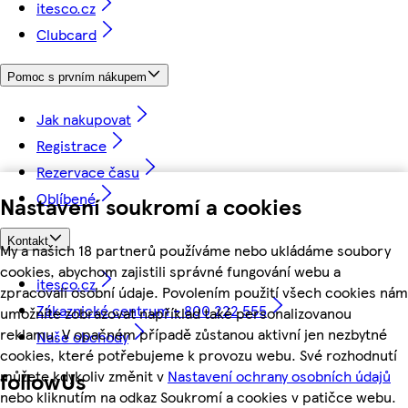
itesco.cz
Clubcard
Pomoc s prvním nákupem
Jak nakupovat
Registrace
Rezervace času
Oblíbené
Nastavení soukromí a cookies
Kontakt
My a našich 18 partnerů používáme nebo ukládáme soubory
cookies, abychom zajistili správné fungování webu a
itesco.cz
zpracovali osobní údaje. Povolením použití všech cookies nám
Zákaznické centrum - 800 222 555
umožníte zobrazovat například také personalizovanou
reklamu. V opačném případě zůstanou aktivní jen nezbytné
Naše obchody
cookies, které potřebujeme k provozu webu. Své rozhodnutí
můžete kdykoliv změnit v
Nastavení ochrany osobních údajů
followUs
nebo kliknutím na odkaz Soukromí a cookies v patičce webu.