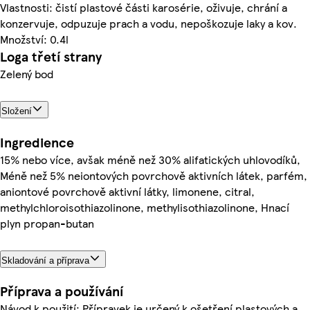
Vlastnosti: čistí plastové části karosérie, oživuje, chrání a
konzervuje, odpuzuje prach a vodu, nepoškozuje laky a kov.
Množství: 0.4l
Loga třetí strany
Zelený bod
Složení
Ingredience
15% nebo více, avšak méně než 30% alifatických uhlovodíků,
Méně než 5% neiontových povrchově aktivních látek, parfém,
aniontové povrchově aktivní látky, limonene, citral,
methylchloroisothiazolinone, methylisothiazolinone, Hnací
plyn propan-butan
Skladování a příprava
Příprava a používání
Návod k použití: Přípravek je určený k ošetření plastových a