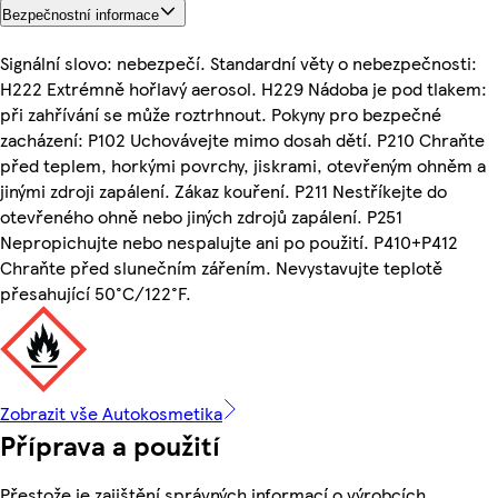
Bezpečnostní informace
Signální slovo: nebezpečí. Standardní věty o nebezpečnosti:
H222 Extrémně hořlavý aerosol. H229 Nádoba je pod tlakem:
při zahřívání se může roztrhnout. Pokyny pro bezpečné
zacházení: P102 Uchovávejte mimo dosah dětí. P210 Chraňte
před teplem, horkými povrchy, jiskrami, otevřeným ohněm a
jinými zdroji zapálení. Zákaz kouření. P211 Nestříkejte do
otevřeného ohně nebo jiných zdrojů zapálení. P251
Nepropichujte nebo nespalujte ani po použití. P410+P412
Chraňte před slunečním zářením. Nevystavujte teplotě
přesahující 50°C/122°F.
Zobrazit vše Autokosmetika
Příprava a použití
Přestože je zajištění správných informací o výrobcích