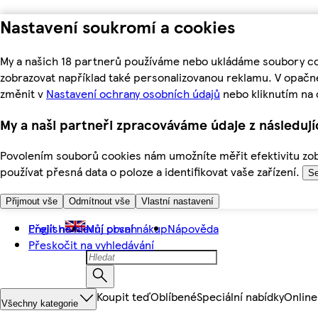
Nastavení soukromí a cookies
My a našich 18 partnerů používáme nebo ukládáme soubory coo
zobrazovat například také personalizovanou reklamu. V opačn
změnit v
Nastavení ochrany osobních údajů
nebo kliknutím na 
My a naši partneři zpracováváme údaje z následuj
Povolením souborů cookies nám umožníte měřit efektivitu zobr
používat přesná data o poloze a identifikovat vaše zařízení.
Se
Přijmout vše
Odmítnout vše
Vlastní nastavení
Přejít na hlavní obsah
English
Můj první nákup
Nápověda
Přeskočit na vyhledávání
Koupit teď
Oblíbené
Speciální nabídky
Online
Všechny kategorie