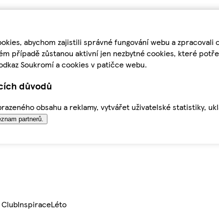
kies, abychom zajistili správné fungování webu a zpracovali 
ém případě zůstanou aktivní jen nezbytné cookies, které pot
odkaz Soukromí a cookies v patičce webu.
ících důvodů
azeného obsahu a reklamy, vytvářet uživatelské statistiky, uk
znam partnerů.
 Club
Inspirace
Léto