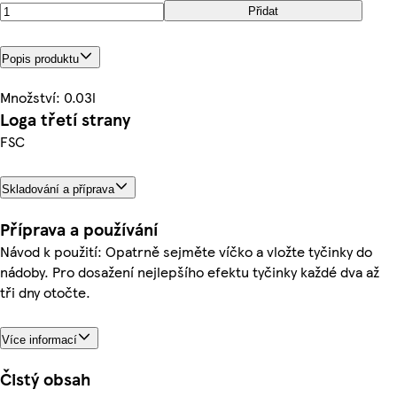
Přidat
Popis produktu
Množství: 0.03l
Loga třetí strany
FSC
Skladování a příprava
Příprava a používání
Návod k použití: Opatrně sejměte víčko a vložte tyčinky do
nádoby. Pro dosažení nejlepšího efektu tyčinky každé dva až
tři dny otočte.
Více informací
Čistý obsah