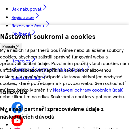
Jak nakupovat
Registrace
Rezervace času
Oblíbené
Nastavení soukromí a cookies
Kontakt
My a našich 18 partnerů používáme nebo ukládáme soubory
cookies, abychom zajistili správné fungování webu a
itesco.cz
zpracovali osobní údaje. Povolením použití všech cookies nám
Zákaznické centrum - 800 222 555
umožníte zobrazovat například také personalizovanou
reklamu. V opačném případě zůstanou aktivní jen nezbytné
Naše obchody
cookies, které potřebujeme k provozu webu. Své rozhodnutí
můžete kdykoliv změnit v
Nastavení ochrany osobních údajů
followUs
nebo kliknutím na odkaz Soukromí a cookies v patičce webu.
My a naši partneři zpracováváme údaje z
následujících důvodů