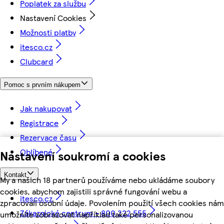
Poplatek za službu
Nastavení Cookies
Možnosti platby
itesco.cz
Clubcard
Pomoc s prvním nákupem
Jak nakupovat
Registrace
Rezervace času
Oblíbené
Nastavení soukromí a cookies
Kontakt
My a našich 18 partnerů používáme nebo ukládáme soubory
cookies, abychom zajistili správné fungování webu a
itesco.cz
zpracovali osobní údaje. Povolením použití všech cookies nám
Zákaznické centrum - 800 222 555
umožníte zobrazovat například také personalizovanou