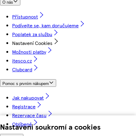
O nás
Přístupnost
Podívejte se, kam doručujeme
Poplatek za službu
Nastavení Cookies
Možnosti platby
itesco.cz
Clubcard
Pomoc s prvním nákupem
Jak nakupovat
Registrace
Rezervace času
Oblíbené
Nastavení soukromí a cookies