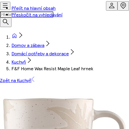
Přejít na hlavní obsah
Přeskočit na vyhledávání
Domov a zábava
Domácí potřeby a dekorace
Kuchyň
F&F Home Wax Resist Maple Leaf hrnek
Zpět na Kuchyň