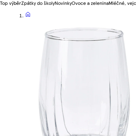
Top výběr
Zpátky do školy
Novinky
Ovoce a zelenina
Mléčné, vejc