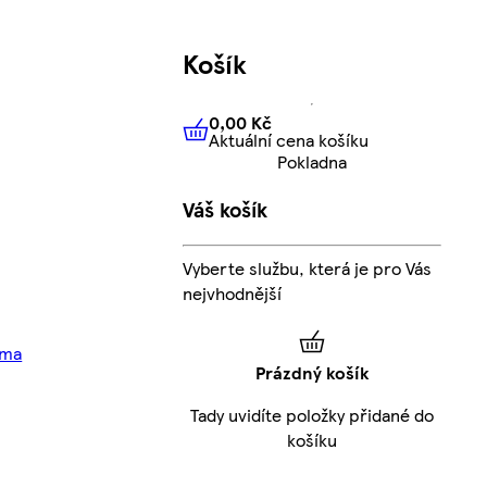
Košík
0,00 Kč
Aktuální cena košíku
0,00 Kč
Aktuální cena košíku
Pokladna
Váš košík
Vyberte službu, která je pro Vás
nejvhodnější
rma
Prázdný košík
Tady uvidíte položky přidané do
košíku