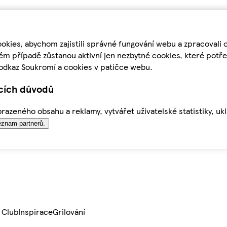
kies, abychom zajistili správné fungování webu a zpracovali 
ém případě zůstanou aktivní jen nezbytné cookies, které pot
odkaz Soukromí a cookies v patičce webu.
ících důvodů
azeného obsahu a reklamy, vytvářet uživatelské statistiky, uk
znam partnerů.
 Club
Inspirace
Grilování