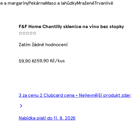
e a margaríny
Pekárna
Maso a lahůdky
Mražené
Trvanlivé
F&F Home Chantilly sklenice na víno bez stopky
Zatím žádné hodnocení
59,90 Kč/kus
59,90 Kč
3 za cenu 2 Clubcard cena - Nejlevnější produkt zda
Nabídka platí do 11. 8. 2026