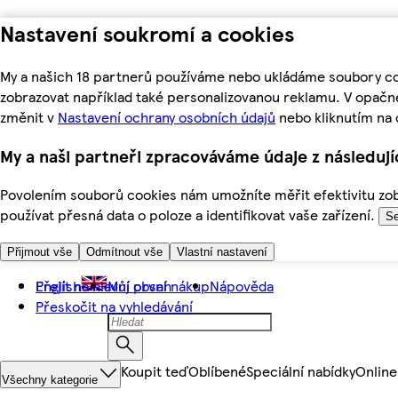
Nastavení soukromí a cookies
My a našich 18 partnerů používáme nebo ukládáme soubory coo
zobrazovat například také personalizovanou reklamu. V opačn
změnit v
Nastavení ochrany osobních údajů
nebo kliknutím na 
My a naši partneři zpracováváme údaje z následuj
Povolením souborů cookies nám umožníte měřit efektivitu zobr
používat přesná data o poloze a identifikovat vaše zařízení.
Se
Přijmout vše
Odmítnout vše
Vlastní nastavení
Přejít na hlavní obsah
English
Můj první nákup
Nápověda
Přeskočit na vyhledávání
Koupit teď
Oblíbené
Speciální nabídky
Online
Všechny kategorie