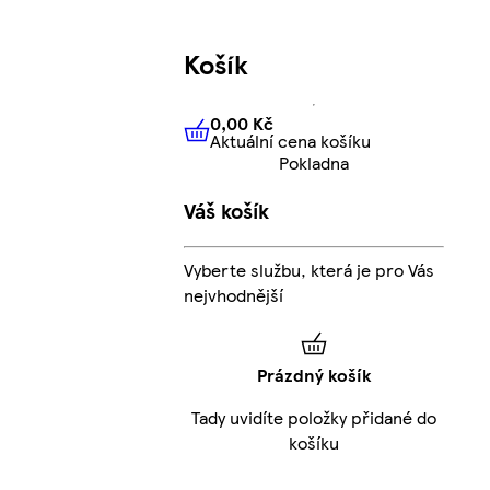
Košík
0,00 Kč
Aktuální cena košíku
0,00 Kč
Aktuální cena košíku
Pokladna
Váš košík
Vyberte službu, která je pro Vás
nejvhodnější
Prázdný košík
Tady uvidíte položky přidané do
košíku