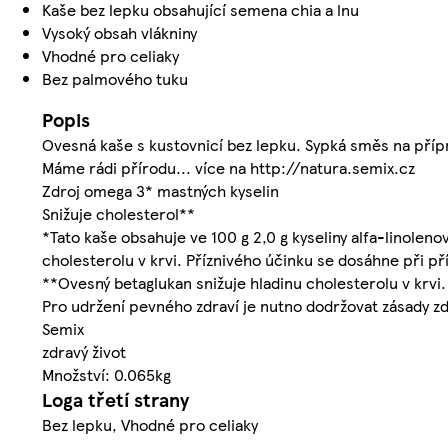
Kaše bez lepku obsahující semena chia a lnu
Vysoký obsah vlákniny
Vhodné pro celiaky
Bez palmového tuku
Popis
Ovesná kaše s kustovnicí bez lepku. Sypká směs na příp
Máme rádi přírodu... více na http://natura.semix.cz
Zdroj omega 3* mastných kyselin
Snižuje cholesterol**
*Tato kaše obsahuje ve 100 g 2,0 g kyseliny alfa-linolen
cholesterolu v krvi. Příznivého účinku se dosáhne při př
**Ovesný betaglukan snižuje hladinu cholesterolu v krvi
Pro udržení pevného zdraví je nutno dodržovat zásady z
Semix
zdravý život
Množství: 0.065kg
Loga třetí strany
Bez lepku, Vhodné pro celiaky