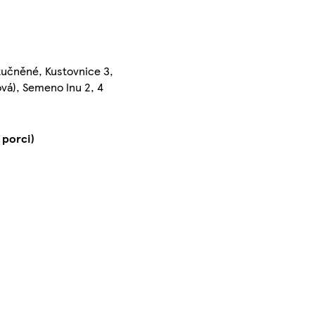
učněné, Kustovnice 3,
ová), Semeno lnu 2, 4
 porci)