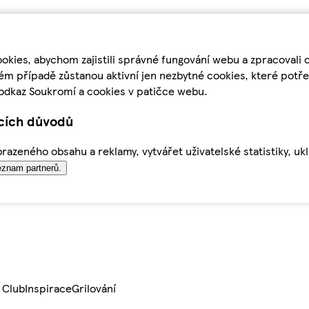
kies, abychom zajistili správné fungování webu a zpracovali 
ém případě zůstanou aktivní jen nezbytné cookies, které pot
odkaz Soukromí a cookies v patičce webu.
ících důvodů
azeného obsahu a reklamy, vytvářet uživatelské statistiky, uk
znam partnerů.
 Club
Inspirace
Grilování