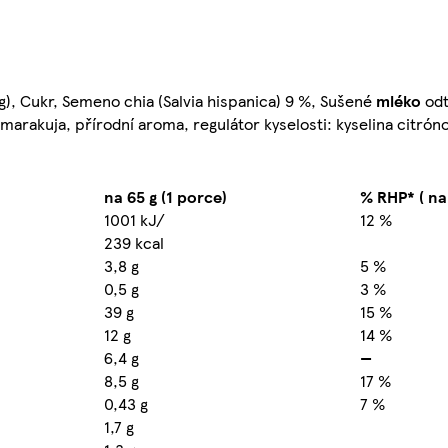
), Cukr, Semeno chia (Salvia hispanica) 9 %, Sušené
mléko
odt
arakuja, přírodní aroma, regulátor kyselosti: kyselina citrón
na 65 g (1 porce)
% RHP* ( na
1001 kJ/
12 %
239 kcal
3,8 g
5 %
0,5 g
3 %
39 g
15 %
12 g
14 %
6,4 g
—
8,5 g
17 %
0,43 g
7 %
1,7 g