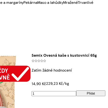
e a margaríny
Pekárna
Maso a lahůdky
Mražené
Trvanlivé
Semix Ovesná kaše s kustovnicí 65g
Zatím žádné hodnocení
229,23 Kč/kg
14,90 Kč
Přidat