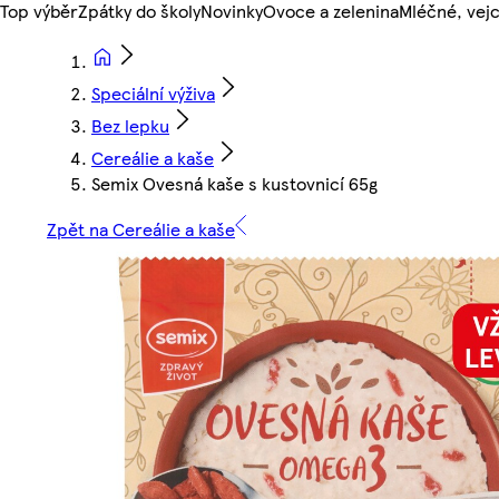
Top výběr
Zpátky do školy
Novinky
Ovoce a zelenina
Mléčné, vejc
Speciální výživa
Bez lepku
Cereálie a kaše
Semix Ovesná kaše s kustovnicí 65g
Zpět na Cereálie a kaše