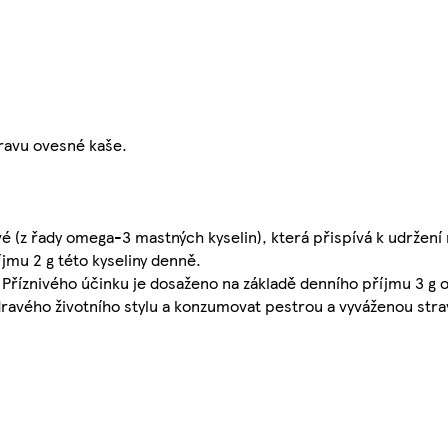
ravu ovesné kaše.
ové (z řady omega-3 mastných kyselin), která přispívá k udržení
íjmu 2 g této kyseliny denně.
. Příznivého účinku je dosaženo na základě denního příjmu 3 g
dravého životního stylu a konzumovat pestrou a vyváženou stra