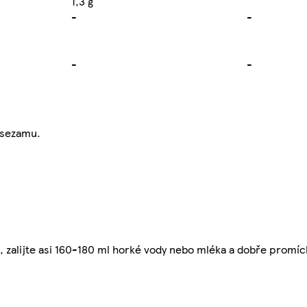
1,3 g
-
-
-
-
 sezamu.
, zalijte asi 160-180 ml horké vody nebo mléka a dobře promí