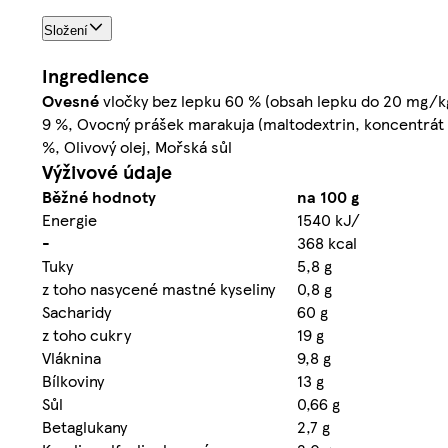
Složení
Ingredience
Ovesné
vločky bez lepku 60 % (obsah lepku do 20 mg/kg
9 %, Ovocný prášek marakuja (maltodextrin, koncentrát m
%, Olivový olej, Mořská sůl
Výživové údaje
Běžné hodnoty
na 100 g
Energie
1540 kJ/
-
368 kcal
Tuky
5,8 g
z toho nasycené mastné kyseliny
0,8 g
Sacharidy
60 g
z toho cukry
19 g
Vláknina
9,8 g
Bílkoviny
13 g
Sůl
0,66 g
Betaglukany
2,7 g