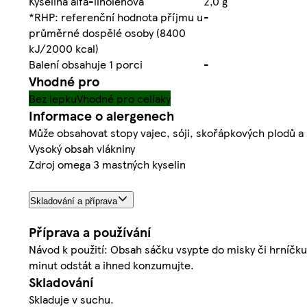
Kyselina alfa-linolenová
2,0 g
*RHP: referenční hodnota příjmu u
-
průměrné dospělé osoby (8400
kJ/2000 kcal)
Balení obsahuje 1 porci
-
Vhodné pro
Bez lepku
Vhodné pro celiaky
Informace o alergenech
Může obsahovat stopy vajec, sóji, skořápkových plodů a
Vysoký obsah vlákniny
Zdroj omega 3 mastných kyselin
Skladování a příprava
Příprava a používání
Návod k použití: Obsah sáčku vsypte do misky či hrníčku
minut odstát a ihned konzumujte.
Skladování
Skladuje v suchu.