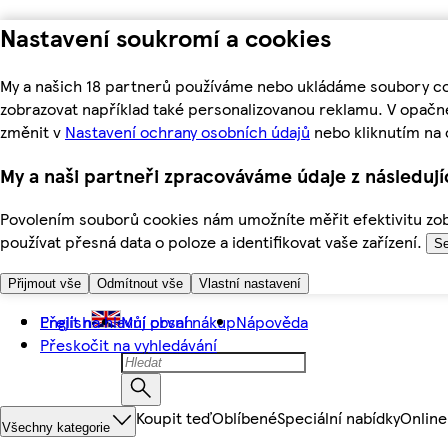
Nastavení soukromí a cookies
My a našich 18 partnerů používáme nebo ukládáme soubory coo
zobrazovat například také personalizovanou reklamu. V opačn
změnit v
Nastavení ochrany osobních údajů
nebo kliknutím na 
My a naši partneři zpracováváme údaje z následuj
Povolením souborů cookies nám umožníte měřit efektivitu zobr
používat přesná data o poloze a identifikovat vaše zařízení.
Se
Přijmout vše
Odmítnout vše
Vlastní nastavení
Přejít na hlavní obsah
English
Můj první nákup
Nápověda
Přeskočit na vyhledávání
Koupit teď
Oblíbené
Speciální nabídky
Online
Všechny kategorie