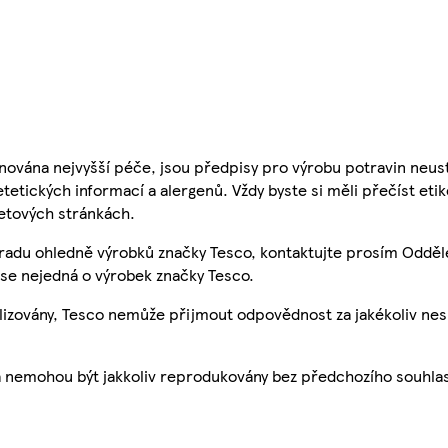
nována nejvyšší péče, jsou předpisy pro výrobu potravin neust
etetických informací a alergenů. Vždy byste si měli přečíst eti
etových stránkách.
 radu ohledně výrobků značky Tesco, kontaktujte prosím Odděl
se nejedná o výrobek značky Tesco.
ualizovány, Tesco nemůže přijmout odpovědnost za jakékoliv ne
a nemohou být jakkoliv reprodukovány bez předchozího souhla