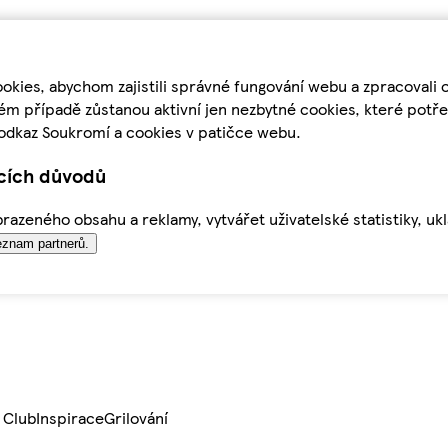
kies, abychom zajistili správné fungování webu a zpracovali 
ém případě zůstanou aktivní jen nezbytné cookies, které pot
odkaz Soukromí a cookies v patičce webu.
ících důvodů
azeného obsahu a reklamy, vytvářet uživatelské statistiky, uk
znam partnerů.
 Club
Inspirace
Grilování