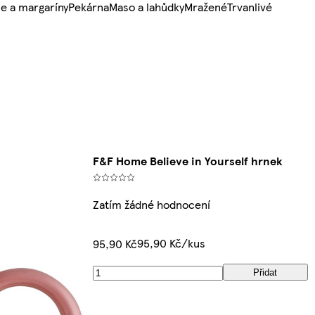
e a margaríny
Pekárna
Maso a lahůdky
Mražené
Trvanlivé
F&F Home Believe in Yourself hrnek
Zatím žádné hodnocení
95,90 Kč/kus
95,90 Kč
Přidat