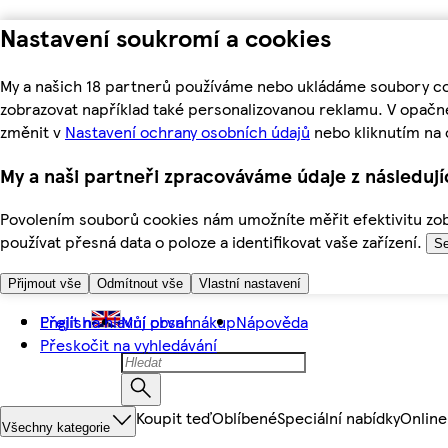
Nastavení soukromí a cookies
My a našich 18 partnerů používáme nebo ukládáme soubory coo
zobrazovat například také personalizovanou reklamu. V opačn
změnit v
Nastavení ochrany osobních údajů
nebo kliknutím na 
My a naši partneři zpracováváme údaje z následuj
Povolením souborů cookies nám umožníte měřit efektivitu zobr
používat přesná data o poloze a identifikovat vaše zařízení.
Se
Přijmout vše
Odmítnout vše
Vlastní nastavení
Přejít na hlavní obsah
English
Můj první nákup
Nápověda
Přeskočit na vyhledávání
Koupit teď
Oblíbené
Speciální nabídky
Online
Všechny kategorie