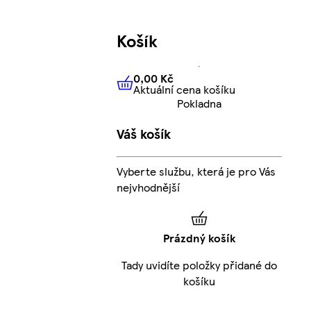
Košík
0,00 Kč
Aktuální cena košíku
0,00 Kč
Aktuální cena košíku
Pokladna
Váš košík
Vyberte službu, která je pro Vás
nejvhodnější
Prázdný košík
Tady uvidíte položky přidané do
košíku