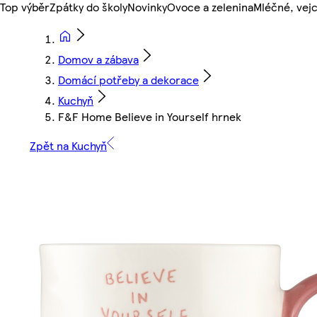
Top výběr
Zpátky do školy
Novinky
Ovoce a zelenina
Mléčné, vejc
Domov a zábava
Domácí potřeby a dekorace
Kuchyň
F&F Home Believe in Yourself hrnek
Zpět na Kuchyň