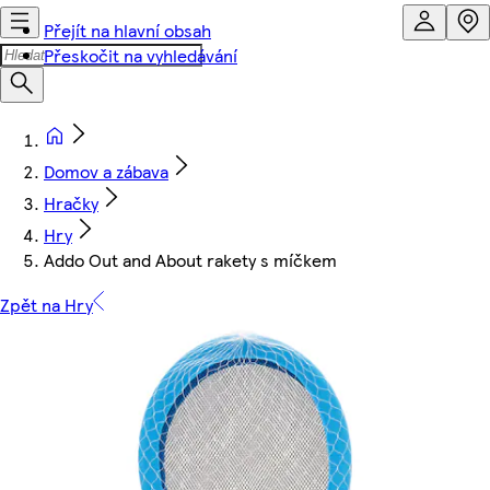
Přejít na hlavní obsah
Přeskočit na vyhledávání
Domov a zábava
Hračky
Hry
Addo Out and About rakety s míčkem
Zpět na Hry