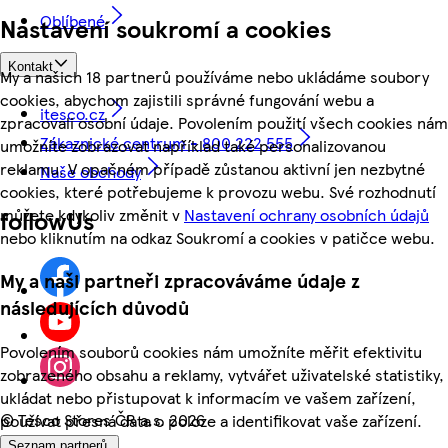
Oblíbené
Nastavení soukromí a cookies
Kontakt
My a našich 18 partnerů používáme nebo ukládáme soubory
cookies, abychom zajistili správné fungování webu a
itesco.cz
zpracovali osobní údaje. Povolením použití všech cookies nám
Zákaznické centrum - 800 222 555
umožníte zobrazovat například také personalizovanou
reklamu. V opačném případě zůstanou aktivní jen nezbytné
Naše obchody
cookies, které potřebujeme k provozu webu. Své rozhodnutí
můžete kdykoliv změnit v
Nastavení ochrany osobních údajů
followUs
nebo kliknutím na odkaz Soukromí a cookies v patičce webu.
My a naši partneři zpracováváme údaje z
následujících důvodů
Povolením souborů cookies nám umožníte měřit efektivitu
zobrazeného obsahu a reklamy, vytvářet uživatelské statistiky,
ukládat nebo přistupovat k informacím ve vašem zařízení,
©
Tesco Stores ČR a.s. 2026
používat přesná data o poloze a identifikovat vaše zařízení.
Seznam partnerů.