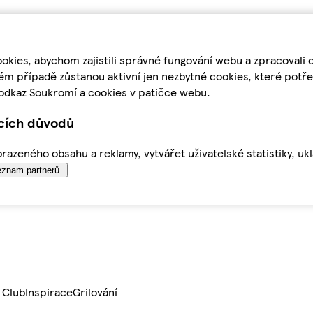
kies, abychom zajistili správné fungování webu a zpracovali 
ém případě zůstanou aktivní jen nezbytné cookies, které pot
odkaz Soukromí a cookies v patičce webu.
ících důvodů
azeného obsahu a reklamy, vytvářet uživatelské statistiky, uk
znam partnerů.
 Club
Inspirace
Grilování