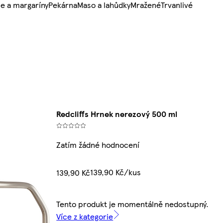
e a margaríny
Pekárna
Maso a lahůdky
Mražené
Trvanlivé
Redcliffs Hrnek nerezový 500 ml
Zatím žádné hodnocení
139,90 Kč/kus
139,90 Kč
Tento produkt je momentálně nedostupný.
Více z kategorie