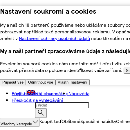
Nastavení soukromí a cookies
My a našich 18 partnerů používáme nebo ukládáme soubory coo
zobrazovat například také personalizovanou reklamu. V opačn
změnit v
Nastavení ochrany osobních údajů
nebo kliknutím na 
My a naši partneři zpracováváme údaje z následuj
Povolením souborů cookies nám umožníte měřit efektivitu zobr
používat přesná data o poloze a identifikovat vaše zařízení.
Se
Přijmout vše
Odmítnout vše
Vlastní nastavení
Přejít na hlavní obsah
English
Můj první nákup
Nápověda
Přeskočit na vyhledávání
Koupit teď
Oblíbené
Speciální nabídky
Online
Všechny kategorie