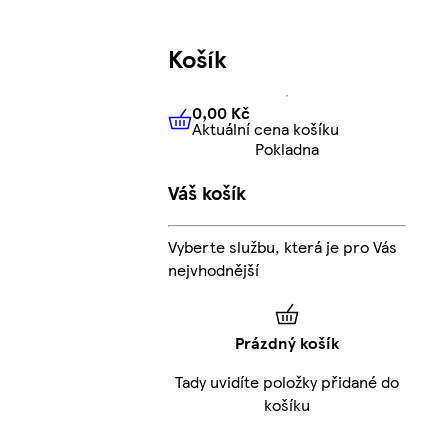
Košík
0,00 Kč
Aktuální cena košíku
0,00 Kč
Aktuální cena košíku
Pokladna
Váš košík
Vyberte službu, která je pro Vás
nejvhodnější
Prázdný košík
Tady uvidíte položky přidané do
košíku