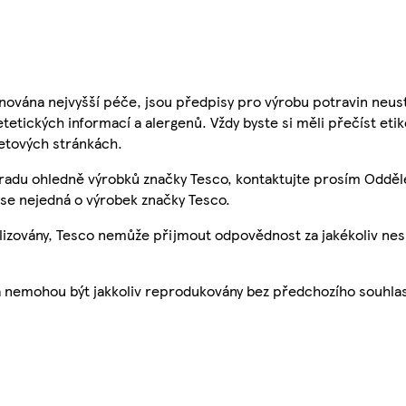
nována nejvyšší péče, jsou předpisy pro výrobu potravin neust
etetických informací a alergenů. Vždy byste si měli přečíst eti
etových stránkách.
 radu ohledně výrobků značky Tesco, kontaktujte prosím Odděl
se nejedná o výrobek značky Tesco.
ualizovány, Tesco nemůže přijmout odpovědnost za jakékoliv ne
a nemohou být jakkoliv reprodukovány bez předchozího souhla