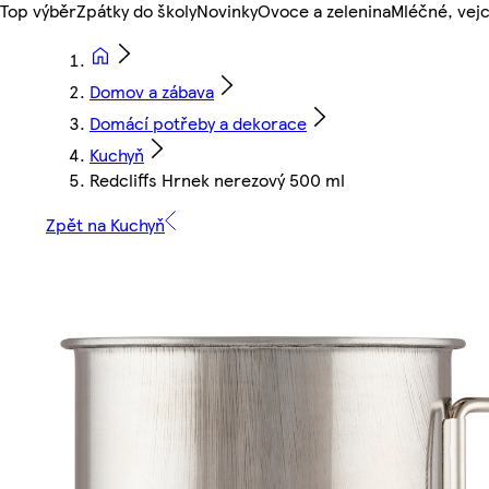
Top výběr
Zpátky do školy
Novinky
Ovoce a zelenina
Mléčné, vejc
Domov a zábava
Domácí potřeby a dekorace
Kuchyň
Redcliffs Hrnek nerezový 500 ml
Zpět na Kuchyň