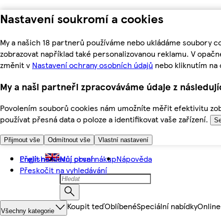
Nastavení soukromí a cookies
My a našich 18 partnerů používáme nebo ukládáme soubory coo
zobrazovat například také personalizovanou reklamu. V opačn
změnit v
Nastavení ochrany osobních údajů
nebo kliknutím na 
My a naši partneři zpracováváme údaje z následuj
Povolením souborů cookies nám umožníte měřit efektivitu zobr
používat přesná data o poloze a identifikovat vaše zařízení.
Se
Přijmout vše
Odmítnout vše
Vlastní nastavení
Přejít na hlavní obsah
English
Můj první nákup
Nápověda
Přeskočit na vyhledávání
Koupit teď
Oblíbené
Speciální nabídky
Online
Všechny kategorie