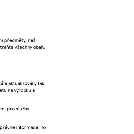
ými předměty, než
traňte všechny obaly.
ále aktualizovány tak,
ketu na výrobku a
ení pro služby
správné informace. To