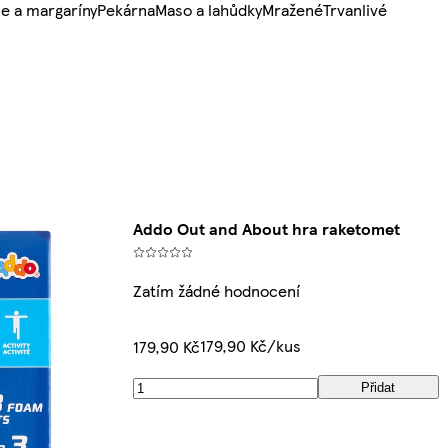
e a margaríny
Pekárna
Maso a lahůdky
Mražené
Trvanlivé
Addo Out and About hra raketomet
Zatím žádné hodnocení
179,90 Kč/kus
179,90 Kč
Přidat