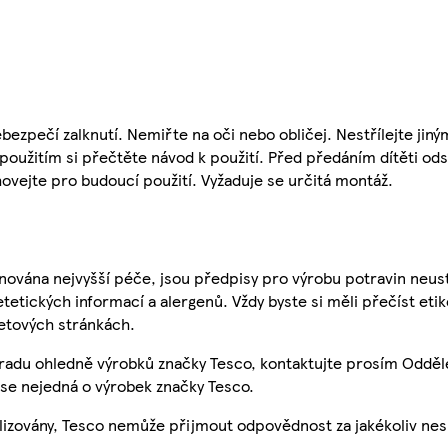
ezpečí zalknutí. Nemiřte na oči nebo obličej. Nestřílejte jin
oužitím si přečtěte návod k použití. Před předáním dítěti ods
hovejte pro budoucí použití. Vyžaduje se určitá montáž.
nována nejvyšší péče, jsou předpisy pro výrobu potravin neust
etetických informací a alergenů. Vždy byste si měli přečíst eti
etových stránkách.
 radu ohledně výrobků značky Tesco, kontaktujte prosím Odděl
se nejedná o výrobek značky Tesco.
ualizovány, Tesco nemůže přijmout odpovědnost za jakékoliv ne