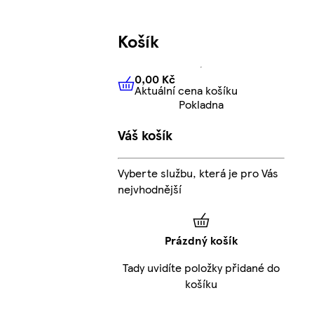
Košík
0,00 Kč
Aktuální cena košíku
0,00 Kč
Aktuální cena košíku
Pokladna
Váš košík
Vyberte službu, která je pro Vás
nejvhodnější
Prázdný košík
Tady uvidíte položky přidané do
košíku