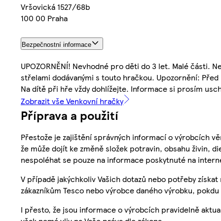
Vršovická 1527/68b
100 00 Praha
Bezpečnostní informace
UPOZORNĚNÍ! Nevhodné pro děti do 3 let. Malé části. Neb
střelami dodávanými s touto hračkou. Upozornění: Před p
Na dítě při hře vždy dohlížejte. Informace si prosím usc
Zobrazit vše Venkovní hračky
Příprava a použití
Přestože je zajištění správných informací o výrobcích vě
že může dojít ke změně složek potravin, obsahu živin, di
nespoléhat se pouze na informace poskytnuté na intern
V případě jakýchkoliv Vašich dotazů nebo potřeby získat
zákazníkům Tesco nebo výrobce daného výrobku, pokdu 
I přesto, že jsou informace o výrobcích pravidelně akt
však nemá vliv na Vaše práva dle zákona.