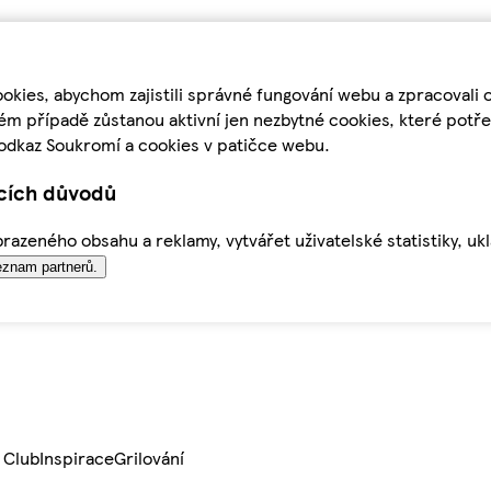
kies, abychom zajistili správné fungování webu a zpracovali 
ém případě zůstanou aktivní jen nezbytné cookies, které pot
odkaz Soukromí a cookies v patičce webu.
ících důvodů
azeného obsahu a reklamy, vytvářet uživatelské statistiky, uk
znam partnerů.
 Club
Inspirace
Grilování