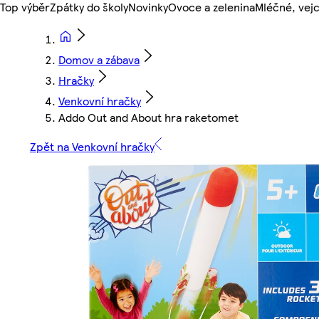
Top výběr
Zpátky do školy
Novinky
Ovoce a zelenina
Mléčné, vejc
Domov a zábava
Hračky
Venkovní hračky
Addo Out and About hra raketomet
Zpět na Venkovní hračky